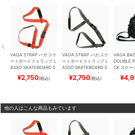
VAGA STRAP
バガ
スケ
VAGA STRAP
バガ
スケ
VAGA BA
ートボードストラップ
L
ートボードストラップ
L
DOUBLE 
ASSO SKATEBOARD S
ASSO SKATEBOARD S
CK
スケー
LING
BURNT ORANGE
LING
GRAPHITE
スケ
ボー
¥
2,750
¥
2,750
¥
4,9
(税込)
(税込)
スケートボード スケボ
ートボード スケボー
ー
他の人はこんな商品もみています