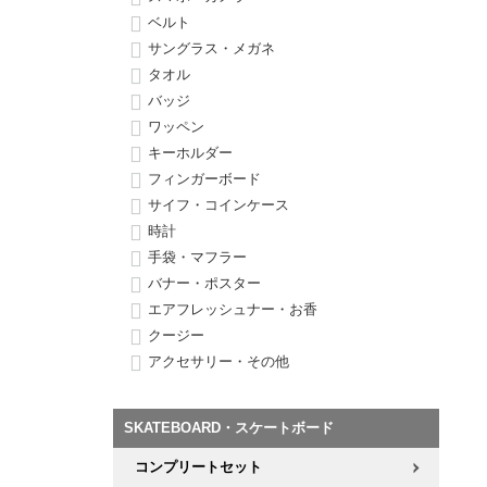
ボーンズ STF（エスティーエフ）
シューレース・その他
INFO
プライバシーポリシー
デッキテープ
パンツ
ベルト
7.9inch
8.0inch
58mm
25cm
サングラス・メガネ
パウエルペラルタ DF（ドラゴンフォーミュラ）
スケートパーク情報
特定商取引法に基づく表記
ボルト
ショーツ
タオル
8.0inch
8.1inch
59mm
25.5cm
バッジ
ソフトウィール（クルーザー）
パーツ・その他
長袖ボタンシャツ
ワッペン
8.1inch
8.2inch
60mm
26cm
キーホルダー
足回りセット（トラック・ウィールセット）
7分袖シャツ・ラグラン
フィンガーボード
8.2inch
8.3inch
62mm
26.5cm
サイフ・コインケース
ヘルメット・パッド
半袖シャツ
時計
手袋・マフラー
8.3inch
8.4inch
63mm
27cm
バナー・ポスター
練習用アイテム（初心者におすすめ）
キャップ
エアフレッシュナー・お香
8.4inch
8.5inch
64mm
27.5cm
クージー
スケートケース・バッグ
ソックス
アクセサリー・その他
8.5inch
8.6inch
65mm
28cm
メディア（雑誌・DVD・CD）
アンダーウエア
8.6inch
8.7inch
70mm
28.5cm
SKATEBOARD・スケートボード
サイズの測り方
コンプリートセット
8.7inch
8.8inch
72mm
29cm