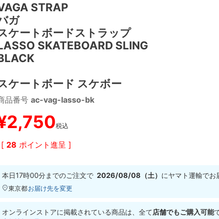
VAGA STRAP
バガ
スケートボードストラップ
LASSO SKATEBOARD SLING
BLACK
スケートボード スケボー
商品番号
ac-vag-lasso-bk
¥
2,750
税込
[
28
ポイント進呈 ]
本日
17時00分
までのご注文で
2026/08/08（土）
に
ヤマト運輸
でお
東京都
お届け先を変更
オンラインストアに掲載されている商品は、全て
店舗でもご購入可能