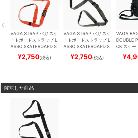
VAGA STRAP
バガ
スケ
VAGA STRAP
バガ
スケ
VAGA BA
ートボードストラップ
L
ートボードストラップ
L
DOUBLE 
ASSO SKATEBOARD S
ASSO SKATEBOARD S
CK
スケー
LING
BURNT ORANGE
LING
GRAPHITE
スケ
ボー
¥
2,750
¥
2,750
¥
4,9
(税込)
(税込)
スケートボード スケボ
ートボード スケボー
ー
閲覧した商品