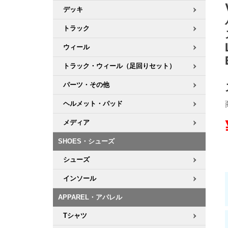
デッキ
8.8inch
8.9inch
75mm
29.5cm
トラック
ウィール
8.9inch
9.0inch以上
110mm
30cm
トラック・ウィール（足回りセット）
9.0inch以上
パーツ・その他
シェイプデッキ
ヘルメット・パッド
メディア
高性能デッキ
SHOES・シューズ
シューズ
インソール
APPAREL・アパレル
Tシャツ