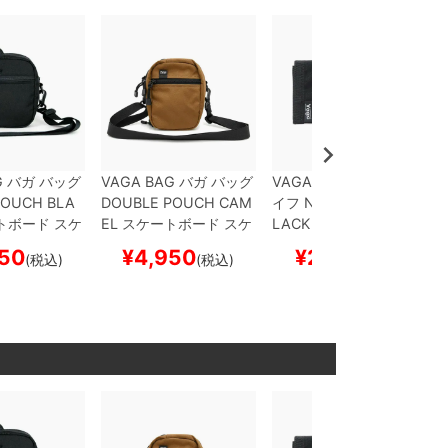
G
バガ
バッグ
VAGA BAG
バガ
バッグ
VAGA WALLET
バガ
サ
POUCH
BLA
DOUBLE POUCH
CAM
イフ
NANO WALLET
B
トボード スケ
EL
スケートボード スケ
LACK
スケートボード
ボー
スケボー
50
¥
4,950
¥
2,970
(税込)
(税込)
(税込)