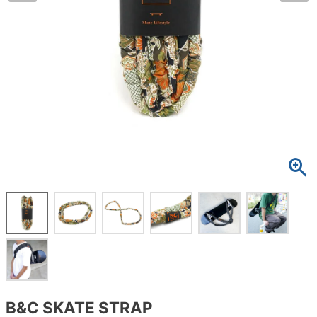
ボーンズ STF（エスティーエフ）
スケートパーク情報
特定商取引法に基づく表記
7.9inch
8.0inch
58mm
25cm
ボルト
ショーツ
パウエルペラルタ DF（ドラゴンフォーミュ
ラ）
8.0inch
8.1inch
59mm
25.5cm
パーツ・その他
長袖ボタンシャツ
ソフトウィール（クルーザー）
8.1inch
8.2inch
60mm
26cm
足回りセット（トラック・ウィールセット）
7分袖シャツ・ラグラン
8.2inch
8.3inch
62mm
26.5cm
ヘルメット・パッド
半袖シャツ
8.3inch
8.4inch
63mm
27cm
練習用アイテム（初心者におすすめ）
キャップ
8.4inch
8.5inch
64mm
27.5cm
スケートケース・バッグ
ソックス
8.5inch
8.6inch
65mm
28cm
メディア（雑誌・DVD・CD）
アンダーウエア
8.6inch
8.7inch
70mm
28.5cm
サイズの測り方
B&C SKATE STRAP
8.7inch
8.8inch
72mm
29cm