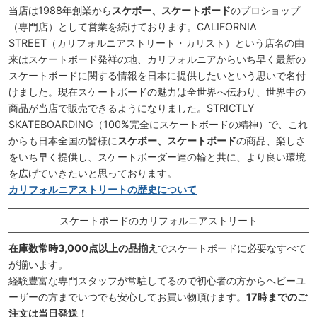
当店は1988年創業から
スケボー、スケートボード
のプロショップ
（専門店）として営業を続けております。CALIFORNIA
STREET（カリフォルニアストリート・カリスト）という店名の由
来はスケートボード発祥の地、カリフォルニアからいち早く最新の
スケートボードに関する情報を日本に提供したいという思いで名付
けました。現在スケートボードの魅力は全世界へ伝わり、世界中の
商品が当店で販売できるようになりました。STRICTLY
SKATEBOARDING（100%完全にスケートボードの精神）で、これ
からも日本全国の皆様に
スケボー、スケートボード
の商品、楽しさ
をいち早く提供し、スケートボーダー達の輪と共に、より良い環境
を広げていきたいと思っております。
カリフォルニアストリートの歴史について
スケートボードのカリフォルニアストリート
在庫数常時3,000点以上の品揃え
でスケートボードに必要なすべて
が揃います。
経験豊富な専門スタッフが常駐してるので初心者の方からヘビーユ
ーザーの方までいつでも安心してお買い物頂けます。
17時までのご
注文は当日発送！