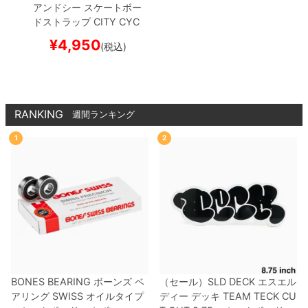
アンドシー
スケートボー
ドストラップ
CITY CYC
LE SKATE LIFE STYLE
¥
4,950
(税込)
WAGARA
スケートボー
ド スケボー
RANKING
週間ランキング
1
2
BONES BEARING
ボーンズ
ベ
（セール）
SLD DECK
エスエル
アリング
SWISS
オイルタイプ
ディー
デッキ
TEAM
TECK CU