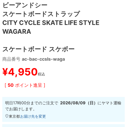
ビーアンドシー
スケートボードストラップ
8.8inch
8.9inch
75mm
29.5cm
CITY CYCLE SKATE LIFE STYLE
8.9inch
9.0inch以上
110mm
30cm
WAGARA
9.0inch以上
スケートボード スケボー
シェイプデッキ
商品番号
ac-bac-ccsls-waga
¥
4,950
高性能デッキ
税込
[
50
ポイント進呈 ]
明日
17時00分
までのご注文で
2026/08/09（日）
に
ヤマト運輸
でお届けします。
東京都
お届け先を変更