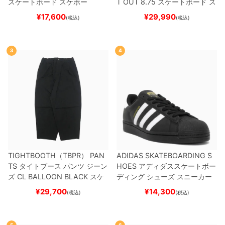
スケートボード スケボー
T OUT 8.75
スケートボード ス
ケボー
¥
17,600
¥
29,990
(税込)
(税込)
3
4
TIGHTBOOTH（TBPR） PAN
ADIDAS SKATEBOARDING S
TS
タイトブース
パンツ ジーン
HOES
アディダススケートボー
ズ
CL BALLOON
BLACK
スケ
ディング
シューズ スニーカー
ートボード スケボー
スーパースター
SUPERSTAR A
¥
29,700
¥
14,300
(税込)
(税込)
DV
BLACK/WHITE/WHITE
G
W6931
スケートボード スケボ
ー