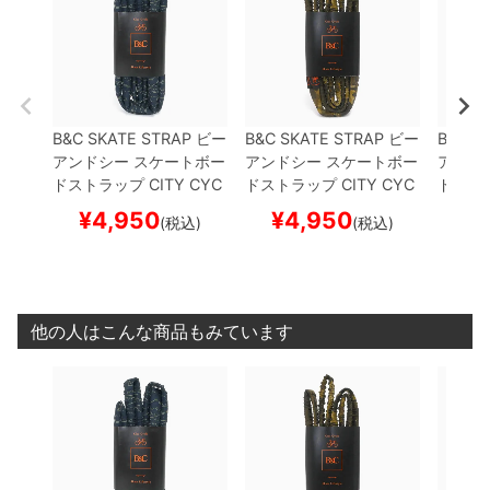
B&C SKATE STRAP
ビー
B&C SKATE STRAP
ビー
B&C S
アンドシー
スケートボー
アンドシー
スケートボー
アンド
ドストラップ
CITY CYC
ドストラップ
CITY CYC
ドスト
LE SKATE LIFE STYLE
LE SKATE LIFE STYLE
LE SKA
¥
4,950
¥
4,950
¥
(税込)
(税込)
NIGHTFLOW DOT
スケ
DEEP FOREST
スケート
URBAN
ートボード スケボー
ボード スケボー
ートボ
他の人はこんな商品もみています