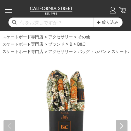
子供用デッキ
7.0inch以下
50mm
20cm
17時までのご注文は当日発送！
17時までのご注文は当日発送！
17時までのご注文は当日発送！
17時までのご注文は当日発送！
17時までのご注文は当日発送！
17時までのご注文は当日発送！
17時までのご注文は当日発送！
17時までのご注文は当日発送！
17時までのご注文は当日発送！
絞り込み
11,000円以上で送料無料！
11,000円以上で送料無料！
11,000円以上で送料無料！
11,000円以上で送料無料！
11,000円以上で送料無料！
11,000円以上で送料無料！
11,000円以上で送料無料！
11,000円以上で送料無料！
11,000円以上で送料無料！
スケートボード専門店
7.0inch以下
7.2inch
51mm
21cm
毎月1日はポイント5倍！10日と20日は3倍！
毎月1日はポイント5倍！10日と20日は3倍！
毎月1日はポイント5倍！10日と20日は3倍！
毎月1日はポイント5倍！10日と20日は3倍！
毎月1日はポイント5倍！10日と20日は3倍！
毎月1日はポイント5倍！10日と20日は3倍！
毎月1日はポイント5倍！10日と20日は3倍！
毎月1日はポイント5倍！10日と20日は3倍！
毎月1日はポイント5倍！10日と20日は3倍！
アクセサリー
その他
スケートボード専門店
ブランド
B
B&C
デッキ新着一覧
トラック新着一覧
ウィール新着一覧
シューズ新着一覧
最新ブログ一覧
初心者の方へ
店舗情報
スケートボード専門店
コンプリートセット（完成品）
Tシャツ
アクセサリー
バッグ・カバン
スケート
7.2inch
7.3inch
52mm
22cm
デッキブランド一覧（全てのデッキ）
トラックブランド一覧（全てのトラック）
ウィールブランド一覧（全てのウィール）
シューズブランド一覧
カテゴリー
商品情報
ショップライダー紹介
7.3inch
7.5inch
53mm
22.5cm
デッキ
ロングスリーブTシャツ
サイズからデッキを選ぶ
適合デッキサイズから選ぶ
ウィールをサイズから選ぶ
シューズをサイズから選ぶ
徹底解析
スタッフ紹介
7.5inch
7.6inch
54mm
23cm
トラック
ジャケット
スピットファイヤー F4（フォーミュラフォ
サンダル
スタッフおすすめアイテム
カリフォルニアストリートの歴史
7.6inch
7.7inch
55mm
23.5cm
ウィール
パーカー
ー）
インソール
ブランド紹介
求人情報
7.7inch
7.8inch
56mm
24cm
ベアリング
トレーナー・セーター
ボーンズ XF（エックスフォーミュラ）
シューレース・その他
INFO
プライバシーポリシー
7.8inch
7.9inch
57mm
24.5cm
デッキテープ
パンツ