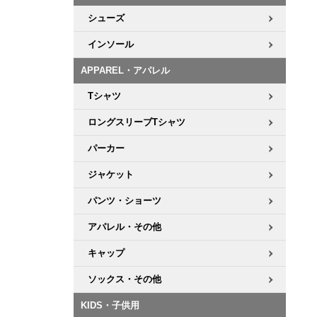
シューズ
8.8inch
8.9inch
75mm
29.5cm
インソール
8.9inch
9.0inch以上
110mm
30cm
APPAREL・アパレル
Tシャツ
9.0inch以上
ロングスリーブTシャツ
シェイプデッキ
パーカー
ジャケット
高性能デッキ
パンツ・ショーツ
アパレル・その他
キャップ
ソックス・その他
KIDS・子供用