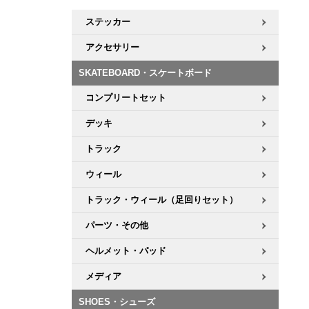
ボーンズ STF（エスティーエフ）
シューレース・その他
INFO
プライバシーポリシー
デッキテープ
パンツ
ステッカー
7.9inch
8.0inch
58mm
25cm
パウエルペラルタ DF（ドラゴンフォーミュラ）
スケートパーク情報
特定商取引法に基づく表記
ボルト
ショーツ
アクセサリー
8.0inch
8.1inch
59mm
25.5cm
ソフトウィール（クルーザー）
SKATEBOARD・スケートボード
パーツ・その他
長袖ボタンシャツ
8.1inch
8.2inch
60mm
26cm
コンプリートセット
足回りセット（トラック・ウィールセット）
7分袖シャツ・ラグラン
デッキ
8.2inch
8.3inch
62mm
26.5cm
ヘルメット・パッド
半袖シャツ
トラック
8.3inch
8.4inch
63mm
27cm
ウィール
練習用アイテム（初心者におすすめ）
キャップ
8.4inch
8.5inch
64mm
27.5cm
トラック・ウィール（足回りセット）
スケートケース・バッグ
ソックス
パーツ・その他
8.5inch
8.6inch
65mm
28cm
ヘルメット・パッド
メディア（雑誌・DVD・CD）
アンダーウエア
8.6inch
8.7inch
70mm
28.5cm
メディア
サイズの測り方
SHOES・シューズ
8.7inch
8.8inch
72mm
29cm