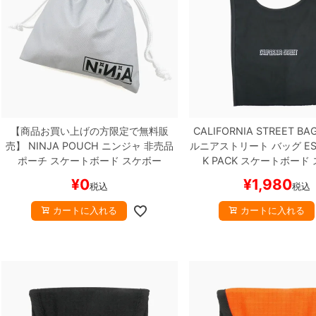
【商品お買い上げの方限定で無料販
CALIFORNIA STREET BA
売】
NINJA POUCH
ニンジャ
非売品
ルニアストリート
バッグ
ES
ポーチ
スケートボード スケボー
K PACK
スケートボード 
¥
0
¥
1,980
税込
税込
カートに入れる
カートに入れる