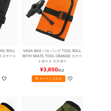
OL ROLL
VAGA BAG
バガ
バッグ
TOOL ROLL
K
スケート
WITH SKATE TOOL
ORANGE
スケー
トボード スケボー
¥
3,850
税込
カートに入れる