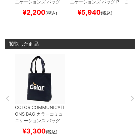
ニケーションズ
バッグ
ニケーションズ
バッグ
P
ニケー
WAWA OWL STORAGE
ASSPORT SHOULDER
ASSPO
¥
2,200
¥
5,940
¥
(税込)
(税込)
7L
CAMEL
スケートボー
GREY
スケートボード ス
BLACK
ド スケボー
ケボー
スケボ
閲覧した商品
COLOR COMMUNICATI
ONS BAG
カラーコミュ
ニケーションズ
バッグ
WAWA OWL STORAGE
¥
3,300
(税込)
10L
NAVY
スケートボー