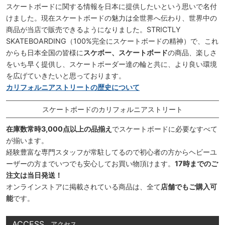
スケートボードに関する情報を日本に提供したいという思いで名付
けました。現在スケートボードの魅力は全世界へ伝わり、世界中の
商品が当店で販売できるようになりました。STRICTLY
SKATEBOARDING（100%完全にスケートボードの精神）で、これ
からも日本全国の皆様に
スケボー、スケートボード
の商品、楽しさ
をいち早く提供し、スケートボーダー達の輪と共に、より良い環境
を広げていきたいと思っております。
カリフォルニアストリートの歴史について
スケートボードのカリフォルニアストリート
在庫数常時3,000点以上の品揃え
でスケートボードに必要なすべて
が揃います。
経験豊富な専門スタッフが常駐してるので初心者の方からヘビーユ
ーザーの方までいつでも安心してお買い物頂けます。
17時までのご
注文は当日発送！
オンラインストアに掲載されている商品は、全て
店舗でもご購入可
能
です。
ACCESS
アクセス