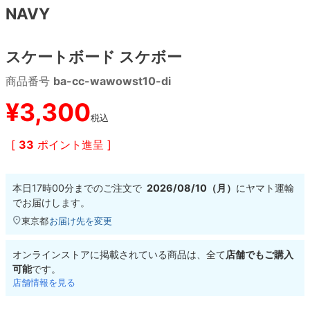
NAVY
8.8inch
8.9inch
75mm
29.5cm
スケートボード スケボー
8.9inch
9.0inch以上
110mm
30cm
商品番号
ba-cc-wawowst10-di
9.0inch以上
¥
3,300
税込
シェイプデッキ
[
33
ポイント進呈 ]
高性能デッキ
本日
17時00分
までのご注文で
2026/08/10（月）
に
ヤマト運輸
でお届けします。
東京都
お届け先を変更
オンラインストアに掲載されている商品は、全て
店舗でもご購入
可能
です。
店舗情報を見る