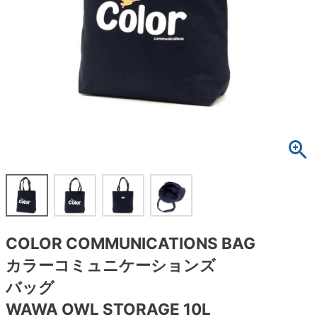
ボーンズ STF（エスティーエフ）
スケートパーク情報
特定商取引法に基づく表記
7.9inch
8.0inch
58mm
25cm
ボルト
ショーツ
パウエルペラルタ DF（ドラゴンフォーミュ
ラ）
8.0inch
8.1inch
59mm
25.5cm
パーツ・その他
長袖ボタンシャツ
ソフトウィール（クルーザー）
8.1inch
8.2inch
60mm
26cm
足回りセット（トラック・ウィールセット）
7分袖シャツ・ラグラン
8.2inch
8.3inch
62mm
26.5cm
ヘルメット・パッド
半袖シャツ
8.3inch
8.4inch
63mm
27cm
練習用アイテム（初心者におすすめ）
キャップ
8.4inch
8.5inch
64mm
27.5cm
スケートケース・バッグ
ソックス
COLOR COMMUNICATIONS BAG
8.5inch
8.6inch
65mm
28cm
メディア（雑誌・DVD・CD）
アンダーウエア
カラーコミュニケーションズ
8.6inch
8.7inch
70mm
28.5cm
バッグ
サイズの測り方
WAWA OWL STORAGE 10L
8.7inch
8.8inch
72mm
29cm