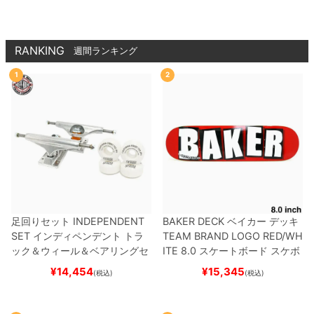
ド スケボー
RANKING
週間ランキング
1
2
足回りセット
INDEPENDENT
BAKER DECK
ベイカー
デッキ
SET
インディペンデント
トラ
TEAM
BRAND LOGO RED/WH
ック＆ウィール＆ベアリングセ
ITE 8.0
スケートボード スケボ
ット
（トリック用）
スケートボ
ー
¥
14,454
¥
15,345
(税込)
(税込)
ード スケボー