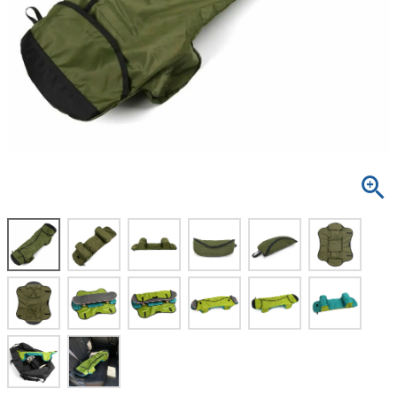
ボーンズ STF（エスティーエフ）
スケートパーク情報
特定商取引法に基づく表記
7.9inch
8.0inch
58mm
25cm
ボルト
ショーツ
パウエルペラルタ DF（ドラゴンフォーミュ
ラ）
8.0inch
8.1inch
59mm
25.5cm
パーツ・その他
長袖ボタンシャツ
ソフトウィール（クルーザー）
8.1inch
8.2inch
60mm
26cm
足回りセット（トラック・ウィールセット）
7分袖シャツ・ラグラン
8.2inch
8.3inch
62mm
26.5cm
ヘルメット・パッド
半袖シャツ
8.3inch
8.4inch
63mm
27cm
練習用アイテム（初心者におすすめ）
キャップ
8.4inch
8.5inch
64mm
27.5cm
スケートケース・バッグ
ソックス
8.5inch
8.6inch
65mm
28cm
メディア（雑誌・DVD・CD）
アンダーウエア
8.6inch
8.7inch
70mm
28.5cm
サイズの測り方
8.7inch
8.8inch
72mm
29cm