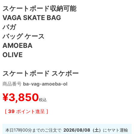
スケートボード収納可能
8.8inch
8.9inch
75mm
29.5cm
VAGA SKATE BAG
バガ
8.9inch
9.0inch以上
110mm
30cm
バッグ ケース
AMOEBA
9.0inch以上
OLIVE
シェイプデッキ
スケートボード スケボー
高性能デッキ
商品番号
ba-vag-amoeba-ol
¥
3,850
税込
[
39
ポイント進呈 ]
本日
17時00分
までのご注文で
2026/08/08（土）
に
ヤマト運輸