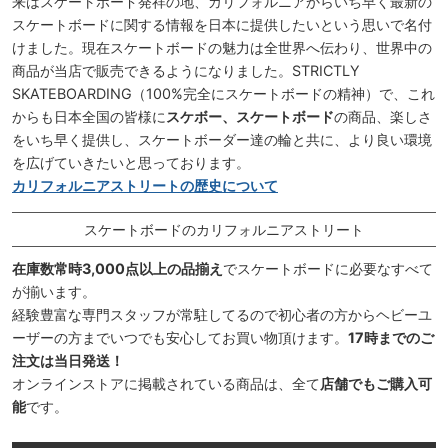
来はスケートボード発祥の地、カリフォルニアからいち早く最新の
スケートボードに関する情報を日本に提供したいという思いで名付
けました。現在スケートボードの魅力は全世界へ伝わり、世界中の
商品が当店で販売できるようになりました。STRICTLY
SKATEBOARDING（100%完全にスケートボードの精神）で、これ
からも日本全国の皆様に
スケボー、スケートボード
の商品、楽しさ
をいち早く提供し、スケートボーダー達の輪と共に、より良い環境
を広げていきたいと思っております。
カリフォルニアストリートの歴史について
スケートボードのカリフォルニアストリート
在庫数常時3,000点以上の品揃え
でスケートボードに必要なすべて
が揃います。
経験豊富な専門スタッフが常駐してるので初心者の方からヘビーユ
ーザーの方までいつでも安心してお買い物頂けます。
17時までのご
注文は当日発送！
オンラインストアに掲載されている商品は、全て
店舗でもご購入可
能
です。