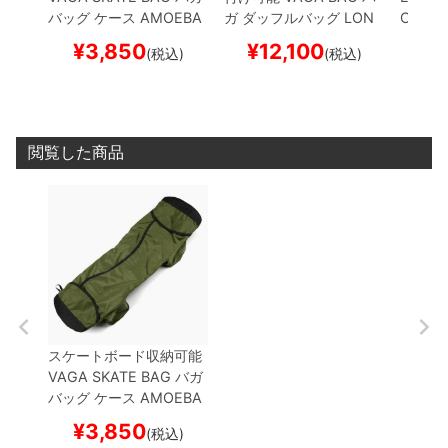
バッグ ケース
AMOEBA
ガ
ダッフルバッグ
LON
CASE
GOLD/GREY
スケートボ
G HAUL DUFFEL
BLAC
ケース
¥
3,850
¥
12,100
¥
(税込)
(税込)
ード スケボー
K
スケートボード スケボ
トボー
ー
閲覧した商品
スケートボード収納可能
VAGA SKATE BAG
バガ
バッグ ケース
AMOEBA
OLIVE
スケートボード
¥
3,850
(税込)
スケボー