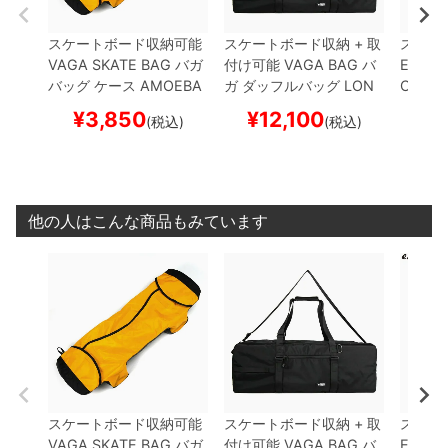
スケートボード収納可能
スケートボード収納 + 取
スケー
VAGA SKATE BAG
バガ
付け可能
VAGA BAG
バ
ESCAP
バッグ ケース
AMOEBA
ガ
ダッフルバッグ
LON
CASE
GOLD/GREY
スケートボ
G HAUL DUFFEL
BLAC
ケース
¥
3,850
¥
12,100
¥
(税込)
(税込)
ード スケボー
K
スケートボード スケボ
トボー
ー
他の人はこんな商品もみています
スケートボード収納可能
スケートボード収納 + 取
スケー
VAGA SKATE BAG
バガ
付け可能
VAGA BAG
バ
ESCAP