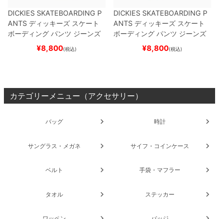
DICKIES SKATEBOARDING P
DICKIES SKATEBOARDING P
ANTS
ディッキーズ スケート
ANTS
ディッキーズ スケート
ボーディング
パンツ ジーンズ
ボーディング
パンツ ジーンズ
SLIM FIT 30 LENGTH
DARK
SLIM FIT 30 LENGTH
BLACK
¥
8,800
¥
8,800
(税込)
(税込)
NAVY
スケートボード スケボ
スケートボード スケボー
ー
カテゴリーメニュー（アクセサリー）
バッグ
時計
サングラス・メガネ
サイフ・コインケース
ベルト
手袋・マフラー
タオル
ステッカー
ワッペン
バッジ