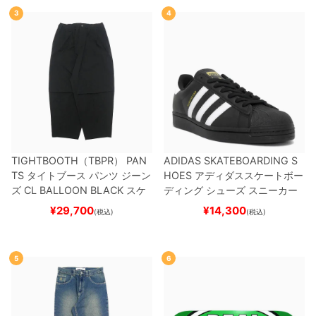
3
4
TIGHTBOOTH（TBPR） PAN
ADIDAS SKATEBOARDING S
TS
タイトブース
パンツ ジーン
HOES
アディダススケートボー
ズ
CL BALLOON
BLACK
スケ
ディング
シューズ スニーカー
ートボード スケボー
スーパースター
SUPERSTAR A
¥
29,700
¥
14,300
(税込)
(税込)
DV
BLACK/WHITE/WHITE
G
W6931
スケートボード スケボ
ー
5
6