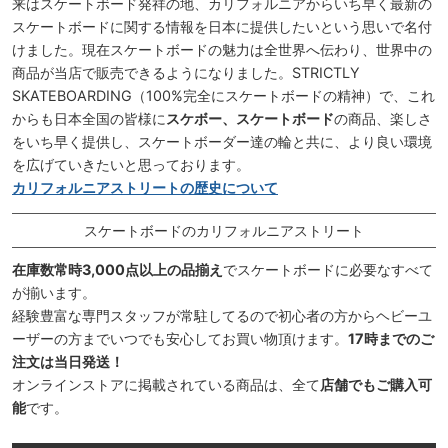
来はスケートボード発祥の地、カリフォルニアからいち早く最新の
スケートボードに関する情報を日本に提供したいという思いで名付
けました。現在スケートボードの魅力は全世界へ伝わり、世界中の
商品が当店で販売できるようになりました。STRICTLY
SKATEBOARDING（100%完全にスケートボードの精神）で、これ
からも日本全国の皆様に
スケボー、スケートボード
の商品、楽しさ
をいち早く提供し、スケートボーダー達の輪と共に、より良い環境
を広げていきたいと思っております。
カリフォルニアストリートの歴史について
スケートボードのカリフォルニアストリート
在庫数常時3,000点以上の品揃え
でスケートボードに必要なすべて
が揃います。
経験豊富な専門スタッフが常駐してるので初心者の方からヘビーユ
ーザーの方までいつでも安心してお買い物頂けます。
17時までのご
注文は当日発送！
オンラインストアに掲載されている商品は、全て
店舗でもご購入可
能
です。