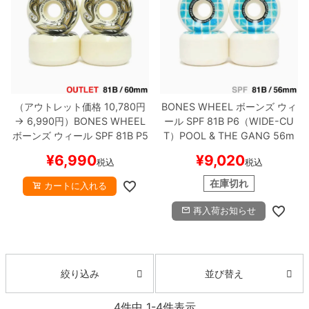
8.8inch
8.9inch
75mm
29.5cm
8.9inch
9.0inch以上
110mm
30cm
9.0inch以上
（アウトレット価格 10,780円
BONES WHEEL
ボーンズ
ウィ
→ 6,990円）
BONES WHEEL
ール
SPF 81B P6（WIDE-CU
ボーンズ
ウィール
SPF 81B P5
T）
POOL & THE GANG
56m
シェイプデッキ
（SIDECUT）
SCORPEEDO
60
m
スケートボード スケボー
¥
6,990
¥
9,020
税込
税込
mm
黄ばみ（日焼け）
スケー
高性能デッキ
トボード スケボー
在庫切れ
カートに入れる
再入荷お知らせ
並び替え
絞り込み
4
件中
1
-
4
件表示