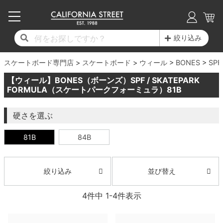
子供用デッキ
7.0inch以下
50mm
20cm
17時までのご注文は当日発送！
17時までのご注文は当日発送！
17時までのご注文は当日発送！
17時までのご注文は当日発送！
17時までのご注文は当日発送！
17時までのご注文は当日発送！
17時までのご注文は当日発送！
17時までのご注文は当日発送！
17時までのご注文は当日発送！
絞り込み
11,000円以上で送料無料！
11,000円以上で送料無料！
11,000円以上で送料無料！
11,000円以上で送料無料！
11,000円以上で送料無料！
11,000円以上で送料無料！
11,000円以上で送料無料！
11,000円以上で送料無料！
11,000円以上で送料無料！
スケートボード専門店
7.0inch以下
7.2inch
51mm
21cm
毎月1日はポイント5倍！10日と20日は3倍！
毎月1日はポイント5倍！10日と20日は3倍！
毎月1日はポイント5倍！10日と20日は3倍！
毎月1日はポイント5倍！10日と20日は3倍！
毎月1日はポイント5倍！10日と20日は3倍！
毎月1日はポイント5倍！10日と20日は3倍！
毎月1日はポイント5倍！10日と20日は3倍！
毎月1日はポイント5倍！10日と20日は3倍！
毎月1日はポイント5倍！10日と20日は3倍！
スケートボード
ウィール
BONES
SPF
【ウィール】BONES（ボーンズ）SPF / SKATEPARK
デッキ新着一覧
トラック新着一覧
ウィール新着一覧
シューズ新着一覧
最新ブログ一覧
初心者の方へ
店舗情報
コンプリートセット（完成品）
Tシャツ
7.2inch
7.3inch
52mm
22cm
FORMULA（スケートパークフォーミュラ）81B
デッキブランド一覧（全てのデッキ）
トラックブランド一覧（全てのトラック）
ウィールブランド一覧（全てのウィール）
シューズブランド一覧
カテゴリー
商品情報
ショップライダー紹介
7.3inch
7.5inch
53mm
22.5cm
デッキ
ロングスリーブTシャツ
硬さを選ぶ
81B
84B
サイズからデッキを選ぶ
適合デッキサイズから選ぶ
ウィールをサイズから選ぶ
シューズをサイズから選ぶ
徹底解析
スタッフ紹介
7.5inch
7.6inch
54mm
23cm
トラック
ジャケット
スピットファイヤー F4（フォーミュラフォ
サンダル
スタッフおすすめアイテム
カリフォルニアストリートの歴史
7.6inch
7.7inch
55mm
23.5cm
ウィール
パーカー
並び替え
絞り込み
ー）
インソール
ブランド紹介
求人情報
7.7inch
7.8inch
56mm
24cm
ベアリング
トレーナー・セーター
4
件中
1
-
4
件表示
ボーンズ XF（エックスフォーミュラ）
シューレース・その他
INFO
プライバシーポリシー
7.8inch
7.9inch
57mm
24.5cm
デッキテープ
パンツ