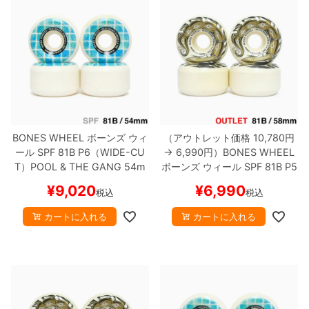
ボーンズ STF（エスティーエフ）
スケートパーク情報
特定商取引法に基づく表記
7.9inch
8.0inch
58mm
25cm
ボルト
ショーツ
パウエルペラルタ DF（ドラゴンフォーミュ
ラ）
8.0inch
8.1inch
59mm
25.5cm
パーツ・その他
長袖ボタンシャツ
ソフトウィール（クルーザー）
8.1inch
8.2inch
60mm
26cm
足回りセット（トラック・ウィールセット）
7分袖シャツ・ラグラン
8.2inch
8.3inch
62mm
26.5cm
ヘルメット・パッド
半袖シャツ
BONES WHEEL
ボーンズ
ウィ
（アウトレット価格 10,780円
ール
SPF 81B P6（WIDE-CU
→ 6,990円）
BONES WHEEL
8.3inch
8.4inch
63mm
27cm
T）
POOL & THE GANG
54m
ボーンズ
ウィール
SPF 81B P5
練習用アイテム（初心者におすすめ）
キャップ
m
スケートボード スケボー
（SIDECUT）
SCORPEEDO
58
¥
9,020
¥
6,990
税込
税込
mm
黄ばみ（日焼け）
スケー
8.4inch
8.5inch
64mm
27.5cm
スケートケース・バッグ
ソックス
トボード スケボー
カートに入れる
カートに入れる
8.5inch
8.6inch
65mm
28cm
メディア（雑誌・DVD・CD）
アンダーウエア
8.6inch
8.7inch
70mm
28.5cm
サイズの測り方
8.7inch
8.8inch
72mm
29cm