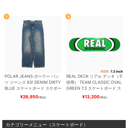
DV
BLACK/WHITE/WHITE
G
R）
スケートボード スケボー
W6931
スケートボード スケボ
ー
7
8
POLAR JEANS
ポーラー
パン
REAL DECK
リアル
デッキ（子
ツ ジーンズ
93! DENIM
DIRTY
供用）
TEAM
CLASSIC OVAL
BLUE
スケートボード スケボー
GREEN 7.3
スケートボード ス
ケボー
¥
26,950
¥
13,200
(税込)
(税込)
カテゴリーメニュー（スケートボード）