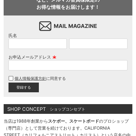
お得な情報をお届けします！
MAIL MAGAZINE
氏名
お申込メールアドレス
(
必
個人情報保護方針
に同意する
須
)
SHOP CONCEPT
ショップコンセプト
当店は1988年創業から
スケボー、スケートボード
のプロショップ
（専門店）として営業を続けております。CALIFORNIA
STREET（カリフォルニアストリート・カリスト）という店名の由