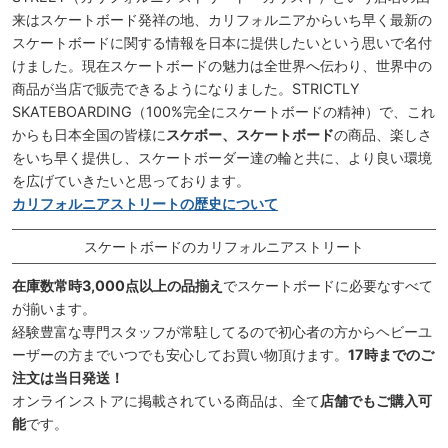
来はスケートボード発祥の地、カリフォルニアからいち早く最新の
スケートボードに関する情報を日本に提供したいという思いで名付
けました。現在スケートボードの魅力は全世界へ伝わり、世界中の
商品が当店で販売できるようになりました。STRICTLY
SKATEBOARDING（100%完全にスケートボードの精神）で、これ
からも日本全国の皆様に
スケボー、スケートボード
の商品、楽しさ
をいち早く提供し、スケートボーダー達の輪と共に、より良い環境
を広げていきたいと思っております。
カリフォルニアストリートの歴史について
スケートボードのカリフォルニアストリート
在庫数常時3,000点以上の品揃え
でスケートボードに必要なすべて
が揃います。
経験豊富な専門スタッフが常駐してるので初心者の方からヘビーユ
ーザーの方までいつでも安心してお買い物頂けます。
17時までのご
注文は当日発送！
オンラインストアに掲載されている商品は、全て
店舗でもご購入可
能
です。