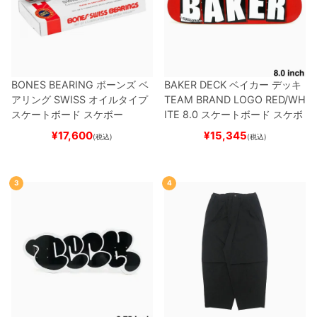
BONES BEARING
ボーンズ
ベ
BAKER DECK
ベイカー
デッキ
アリング
SWISS
オイルタイプ
TEAM
BRAND LOGO RED/WH
スケートボード スケボー
ITE 8.0
スケートボード スケボ
ー
¥
17,600
¥
15,345
(税込)
(税込)
3
4