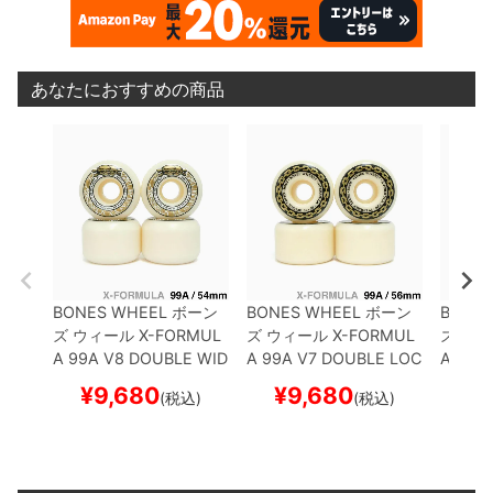
あなたにおすすめの商品
BONES WHEEL
ボーン
BONES WHEEL
ボーン
BONES
ズ
ウィール
X-FORMUL
ズ
ウィール
X-FORMUL
ズ
ウィ
A 99A V8 DOUBLE WID
A 99A V7 DOUBLE LOC
A 97A
ES 26
54mm
スケート
KS 26
56mm
スケート
KS 26
¥
9,680
¥
9,680
¥
(税込)
(税込)
ボード スケボー
ボード スケボー
ボード