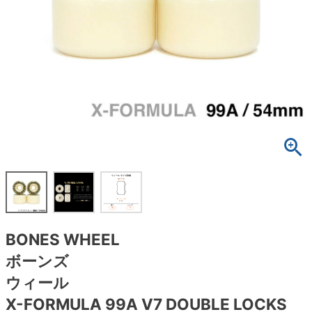
ボーンズ STF（エスティーエフ）
スケートパーク情報
特定商取引法に基づく表記
7.9inch
8.0inch
58mm
25cm
ボルト
ショーツ
パウエルペラルタ DF（ドラゴンフォーミュ
ラ）
8.0inch
8.1inch
59mm
25.5cm
パーツ・その他
長袖ボタンシャツ
ソフトウィール（クルーザー）
8.1inch
8.2inch
60mm
26cm
足回りセット（トラック・ウィールセット）
7分袖シャツ・ラグラン
8.2inch
8.3inch
62mm
26.5cm
ヘルメット・パッド
半袖シャツ
8.3inch
8.4inch
63mm
27cm
練習用アイテム（初心者におすすめ）
キャップ
8.4inch
8.5inch
64mm
27.5cm
スケートケース・バッグ
ソックス
BONES WHEEL
8.5inch
8.6inch
65mm
28cm
メディア（雑誌・DVD・CD）
アンダーウエア
ボーンズ
8.6inch
8.7inch
70mm
28.5cm
ウィール
サイズの測り方
X-FORMULA 99A V7 DOUBLE LOCKS
8.7inch
8.8inch
72mm
29cm