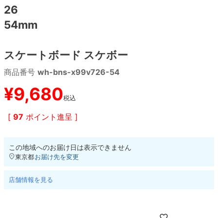
26
54mm
8.8inch
8.9inch
75mm
29.5cm
8.9inch
9.0inch以上
110mm
30cm
スケートボード スケボー
商品番号
wh-bns-x99v726-54
9.0inch以上
¥
9,680
シェイプデッキ
税込
[
97
ポイント進呈 ]
高性能デッキ
この地域へのお届け日は表示できません
東京都
お届け先を変更
店舗情報を見る