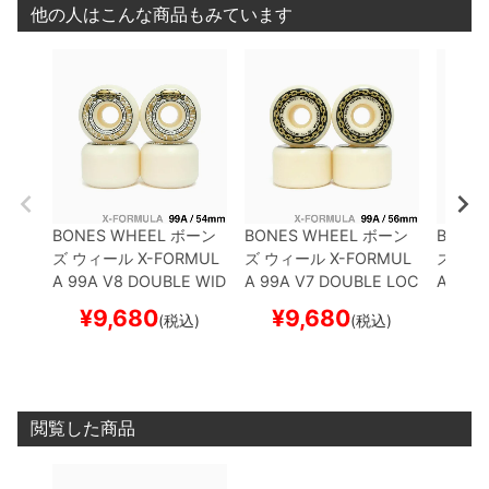
他の人はこんな商品もみています
BONES WHEEL
ボーン
BONES WHEEL
ボーン
BONES
ズ
ウィール
X-FORMUL
ズ
ウィール
X-FORMUL
ズ
ウィ
A 99A V8 DOUBLE WID
A 99A V7 DOUBLE LOC
A 97A
ES 26
54mm
スケート
KS 26
56mm
スケート
KS 26
¥
9,680
¥
9,680
¥
(税込)
(税込)
ボード スケボー
ボード スケボー
ボード
閲覧した商品