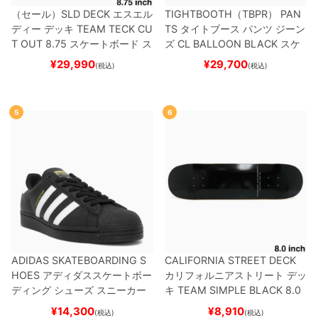
（セール）
SLD DECK
エスエル
TIGHTBOOTH（TBPR） PAN
ディー
デッキ
TEAM
TECK CU
TS
タイトブース
パンツ ジーン
T OUT 8.75
スケートボード ス
ズ
CL BALLOON
BLACK
スケ
ケボー
ートボード スケボー
¥
29,990
¥
29,700
(税込)
(税込)
5
6
ADIDAS SKATEBOARDING S
CALIFORNIA STREET DECK
HOES
アディダススケートボー
カリフォルニアストリート
デッ
ディング
シューズ スニーカー
キ
TEAM
SIMPLE BLACK 8.0
スーパースター
SUPERSTAR A
ブランク（BBS / GENERATO
¥
14,300
¥
8,910
(税込)
(税込)