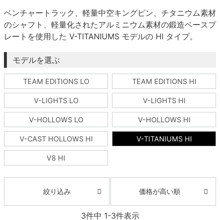
ボーンズ STF（エスティーエフ）
ベンチャートラック、軽量中空キングピン、チタニウム素材
スケートパーク情報
特定商取引法に基づく表記
7.9inch
8.0inch
58mm
25cm
ボルト
ショーツ
のシャフト、軽量化されたアルミニウム素材の鍛造ベースプ
パウエルペラルタ DF（ドラゴンフォーミュ
レートを使用した V-TITANIUMS モデルの HI タイプ。
ラ）
8.0inch
8.1inch
59mm
25.5cm
パーツ・その他
長袖ボタンシャツ
モデルを選ぶ
ソフトウィール（クルーザー）
8.1inch
8.2inch
60mm
26cm
足回りセット（トラック・ウィールセット）
7分袖シャツ・ラグラン
TEAM EDITIONS LO
TEAM EDITIONS HI
8.2inch
8.3inch
62mm
26.5cm
ヘルメット・パッド
半袖シャツ
V-LIGHTS LO
V-LIGHTS HI
8.3inch
8.4inch
63mm
27cm
V-HOLLOWS LO
V-HOLLOWS HI
練習用アイテム（初心者におすすめ）
キャップ
V-CAST HOLLOWS HI
V-TITANIUMS HI
8.4inch
8.5inch
64mm
27.5cm
スケートケース・バッグ
ソックス
V8 HI
8.5inch
8.6inch
65mm
28cm
メディア（雑誌・DVD・CD）
アンダーウエア
価格が高い順
絞り込み
8.6inch
8.7inch
70mm
28.5cm
サイズの測り方
3
件中
1
-
3
件表示
8.7inch
8.8inch
72mm
29cm