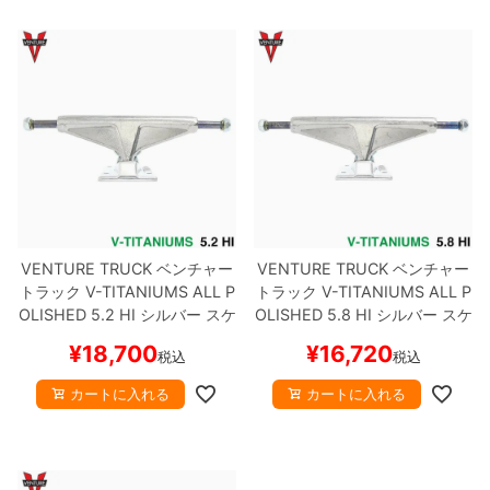
8.8inch
8.9inch
75mm
29.5cm
8.9inch
9.0inch以上
110mm
30cm
9.0inch以上
シェイプデッキ
VENTURE TRUCK
ベンチャー
VENTURE TRUCK
ベンチャー
高性能デッキ
トラック
V-TITANIUMS
ALL P
トラック
V-TITANIUMS
ALL P
OLISHED
5.2 HI
シルバー
スケ
OLISHED
5.8 HI
シルバー
スケ
ートボード スケボー
ートボード スケボー
¥
18,700
¥
16,720
税込
税込
カートに入れる
カートに入れる