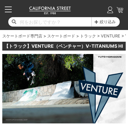
子供用デッキ
7.0inch以下
50mm
20cm
17時までのご注文は当日発送！
17時までのご注文は当日発送！
17時までのご注文は当日発送！
17時までのご注文は当日発送！
17時までのご注文は当日発送！
17時までのご注文は当日発送！
17時までのご注文は当日発送！
17時までのご注文は当日発送！
17時までのご注文は当日発送！
絞り込み
11,000円以上で送料無料！
11,000円以上で送料無料！
11,000円以上で送料無料！
11,000円以上で送料無料！
11,000円以上で送料無料！
11,000円以上で送料無料！
11,000円以上で送料無料！
11,000円以上で送料無料！
11,000円以上で送料無料！
スケートボード専門店
7.0inch以下
7.2inch
51mm
21cm
毎月1日はポイント5倍！10日と20日は3倍！
毎月1日はポイント5倍！10日と20日は3倍！
毎月1日はポイント5倍！10日と20日は3倍！
毎月1日はポイント5倍！10日と20日は3倍！
毎月1日はポイント5倍！10日と20日は3倍！
毎月1日はポイント5倍！10日と20日は3倍！
毎月1日はポイント5倍！10日と20日は3倍！
毎月1日はポイント5倍！10日と20日は3倍！
毎月1日はポイント5倍！10日と20日は3倍！
スケートボード
トラック
VENTURE
V
【トラック】VENTURE（ベンチャー）V-TITANIUMS HI
デッキ新着一覧
トラック新着一覧
ウィール新着一覧
シューズ新着一覧
最新ブログ一覧
初心者の方へ
店舗情報
コンプリートセット（完成品）
Tシャツ
7.2inch
7.3inch
52mm
22cm
デッキブランド一覧（全てのデッキ）
トラックブランド一覧（全てのトラック）
ウィールブランド一覧（全てのウィール）
シューズブランド一覧
カテゴリー
商品情報
ショップライダー紹介
7.3inch
7.5inch
53mm
22.5cm
デッキ
ロングスリーブTシャツ
サイズからデッキを選ぶ
適合デッキサイズから選ぶ
ウィールをサイズから選ぶ
シューズをサイズから選ぶ
徹底解析
スタッフ紹介
7.5inch
7.6inch
54mm
23cm
トラック
ジャケット
スピットファイヤー F4（フォーミュラフォ
サンダル
スタッフおすすめアイテム
カリフォルニアストリートの歴史
7.6inch
7.7inch
55mm
23.5cm
ウィール
パーカー
ー）
インソール
ブランド紹介
求人情報
7.7inch
7.8inch
56mm
24cm
ベアリング
トレーナー・セーター
ボーンズ XF（エックスフォーミュラ）
シューレース・その他
INFO
プライバシーポリシー
7.8inch
7.9inch
57mm
24.5cm
デッキテープ
パンツ