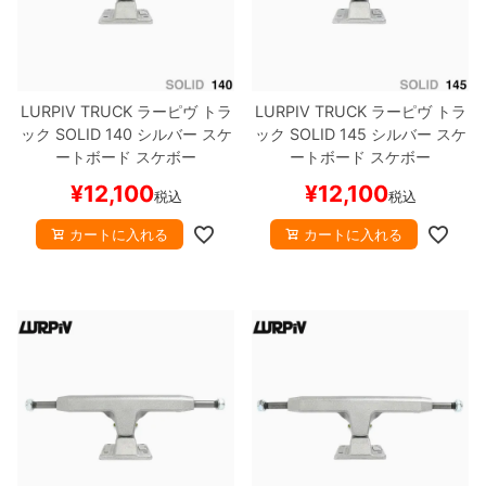
8.8inch
8.9inch
75mm
29.5cm
8.9inch
9.0inch以上
110mm
30cm
LURPIV TRUCK
ラーピヴ
トラ
LURPIV TRUCK
ラーピヴ
トラ
ック
SOLID
140
シルバー
スケ
ック
SOLID
145
シルバー
スケ
ートボード スケボー
ートボード スケボー
9.0inch以上
¥
12,100
¥
12,100
税込
税込
シェイプデッキ
カートに入れる
カートに入れる
高性能デッキ