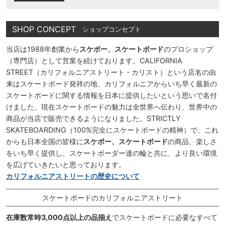
SHOP CONCEPT
ショップコンセプト
当店は1988年創業から
スケボー、スケートボード
のプロショップ
（専門店）として営業を続けております。CALIFORNIA
STREET（カリフォルニアストリート・カリスト）という店名の由
来はスケートボード発祥の地、カリフォルニアからいち早く最新の
スケートボードに関する情報を日本に提供したいという思いで名付
けました。現在スケートボードの魅力は全世界へ伝わり、世界中の
商品が当店で販売できるようになりました。STRICTLY
SKATEBOARDING（100%完全にスケートボードの精神）で、これ
からも日本全国の皆様に
スケボー、スケートボード
の商品、楽しさ
をいち早く提供し、スケートボーダー達の輪と共に、より良い環境
を広げていきたいと思っております。
カリフォルニアストリートの歴史について
スケートボードのカリフォルニアストリート
在庫数常時3,000点以上の品揃え
でスケートボードに必要なすべて