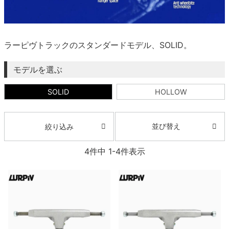
ボーンズ STF（エスティーエフ）
スケートパーク情報
特定商取引法に基づく表記
7.9inch
8.0inch
58mm
25cm
ボルト
ショーツ
パウエルペラルタ DF（ドラゴンフォーミュ
ラ）
8.0inch
8.1inch
59mm
25.5cm
ラーピヴトラックのスタンダードモデル、SOLID。
パーツ・その他
長袖ボタンシャツ
ソフトウィール（クルーザー）
モデルを選ぶ
8.1inch
8.2inch
60mm
26cm
足回りセット（トラック・ウィールセット）
7分袖シャツ・ラグラン
SOLID
HOLLOW
8.2inch
8.3inch
62mm
26.5cm
ヘルメット・パッド
半袖シャツ
8.3inch
8.4inch
63mm
27cm
並び替え
絞り込み
練習用アイテム（初心者におすすめ）
キャップ
8.4inch
8.5inch
64mm
27.5cm
4
件中
1
-
4
件表示
スケートケース・バッグ
ソックス
8.5inch
8.6inch
65mm
28cm
メディア（雑誌・DVD・CD）
アンダーウエア
8.6inch
8.7inch
70mm
28.5cm
サイズの測り方
8.7inch
8.8inch
72mm
29cm