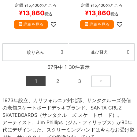
ートボード スケボー
ートボード スケボー
定価
のところ
定価
のところ
¥
15,400
¥
15,400
¥
13,860
¥
13,860
税込
税込
詳細を見る
詳細を見る
並び替え
絞り込み
67
件中
1
-
30
件表示
1
2
3
1973年設立、カリフォルニア州北部、サンタクルーズ発信
の老舗スケートボードデッキブランド、SANTA CRUZ
SKATEBOARDS（サンタクルーズ スケートボード）。
アーティスト、Jim Phillips（ジム・フィリップス）が80年
代にデザインした、スクリーミングハンドは今もなお受け継
がれ、サンタクルーズの象徴となっている。