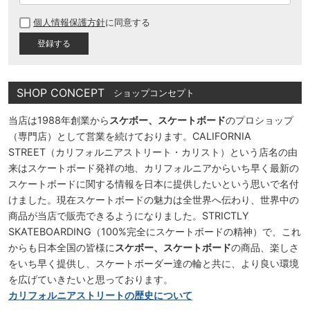
必
個人情報保護方針
に同意する
須
)
SHOP CONCEPT
ショップコンセプト
当店は1988年創業から
スケボー、スケートボード
のプロショップ
（専門店）として営業を続けております。CALIFORNIA
STREET（カリフォルニアストリート・カリスト）という店名の由
来はスケートボード発祥の地、カリフォルニアからいち早く最新の
スケートボードに関する情報を日本に提供したいという思いで名付
けました。現在スケートボードの魅力は全世界へ伝わり、世界中の
商品が当店で販売できるようになりました。STRICTLY
SKATEBOARDING（100%完全にスケートボードの精神）で、これ
からも日本全国の皆様に
スケボー、スケートボード
の商品、楽しさ
をいち早く提供し、スケートボーダー達の輪と共に、より良い環境
を広げていきたいと思っております。
カリフォルニアストリートの歴史について