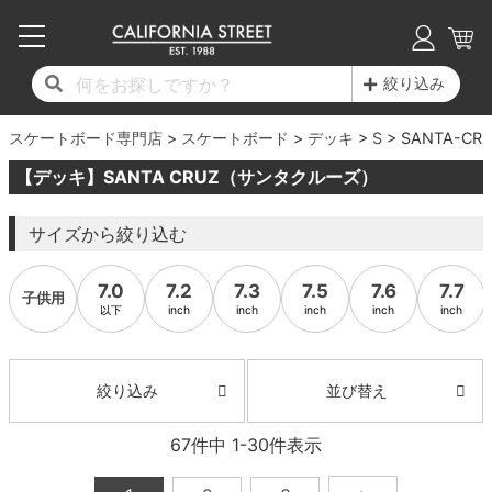
子供用デッキ
7.0inch以下
50mm
20cm
17時までのご注文は当日発送！
17時までのご注文は当日発送！
17時までのご注文は当日発送！
17時までのご注文は当日発送！
17時までのご注文は当日発送！
17時までのご注文は当日発送！
17時までのご注文は当日発送！
17時までのご注文は当日発送！
17時までのご注文は当日発送！
絞り込み
11,000円以上で送料無料！
11,000円以上で送料無料！
11,000円以上で送料無料！
11,000円以上で送料無料！
11,000円以上で送料無料！
11,000円以上で送料無料！
11,000円以上で送料無料！
11,000円以上で送料無料！
11,000円以上で送料無料！
スケートボード専門店
7.0inch以下
7.2inch
51mm
21cm
毎月1日はポイント5倍！10日と20日は3倍！
毎月1日はポイント5倍！10日と20日は3倍！
毎月1日はポイント5倍！10日と20日は3倍！
毎月1日はポイント5倍！10日と20日は3倍！
毎月1日はポイント5倍！10日と20日は3倍！
毎月1日はポイント5倍！10日と20日は3倍！
毎月1日はポイント5倍！10日と20日は3倍！
毎月1日はポイント5倍！10日と20日は3倍！
毎月1日はポイント5倍！10日と20日は3倍！
スケートボード
デッキ
S
SANTA-CR
【デッキ】SANTA CRUZ（サンタクルーズ）
デッキ新着一覧
トラック新着一覧
ウィール新着一覧
シューズ新着一覧
最新ブログ一覧
初心者の方へ
店舗情報
コンプリートセット（完成品）
Tシャツ
7.2inch
7.3inch
52mm
22cm
サイズから絞り込む
デッキブランド一覧（全てのデッキ）
トラックブランド一覧（全てのトラック）
ウィールブランド一覧（全てのウィール）
シューズブランド一覧
カテゴリー
商品情報
ショップライダー紹介
7.3inch
7.5inch
53mm
22.5cm
デッキ
ロングスリーブTシャツ
7.0
7.2
7.3
7.5
7.6
7.7
子供用
サイズからデッキを選ぶ
適合デッキサイズから選ぶ
ウィールをサイズから選ぶ
シューズをサイズから選ぶ
徹底解析
スタッフ紹介
7.5inch
7.6inch
54mm
23cm
トラック
ジャケット
以下
inch
inch
inch
inch
inch
スピットファイヤー F4（フォーミュラフォ
サンダル
スタッフおすすめアイテム
カリフォルニアストリートの歴史
7.6inch
7.7inch
55mm
23.5cm
ウィール
パーカー
ー）
並び替え
絞り込み
インソール
ブランド紹介
求人情報
7.7inch
7.8inch
56mm
24cm
ベアリング
トレーナー・セーター
ボーンズ XF（エックスフォーミュラ）
67
件中
1
-
30
件表示
シューレース・その他
INFO
プライバシーポリシー
7.8inch
7.9inch
57mm
24.5cm
デッキテープ
パンツ