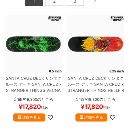
1
2
3
ボーンズ STF（エスティーエフ）
スケートパーク情報
特定商取引法に基づく表記
7.9inch
8.0inch
58mm
25cm
ボルト
ショーツ
パウエルペラルタ DF（ドラゴンフォーミュ
ラ）
8.0inch
8.1inch
59mm
25.5cm
パーツ・その他
長袖ボタンシャツ
ソフトウィール（クルーザー）
8.1inch
8.2inch
60mm
26cm
足回りセット（トラック・ウィールセット）
7分袖シャツ・ラグラン
8.2inch
8.3inch
62mm
26.5cm
ヘルメット・パッド
半袖シャツ
8.3inch
8.4inch
63mm
27cm
練習用アイテム（初心者におすすめ）
キャップ
SANTA CRUZ DECK
サンタク
SANTA CRUZ DECK
サンタク
8.4inch
8.5inch
64mm
27.5cm
ルーズ
デッキ
SANTA CRUZ x
ルーズ
デッキ
SANTA CRUZ x
スケートケース・バッグ
ソックス
STRANGER THINGS
VECNA
STRANGER THINGS
HELLFIR
8.5
スケートボード スケボー
E CLUB 8.25
スケートボード
8.5inch
8.6inch
65mm
28cm
定価
のところ
定価
のところ
¥
19,800
¥
19,800
メディア（雑誌・DVD・CD）
アンダーウエア
スケボー
¥
17,820
¥
17,820
税込
税込
8.6inch
8.7inch
70mm
28.5cm
サイズの測り方
詳細を見る
詳細を見る
8.7inch
8.8inch
72mm
29cm