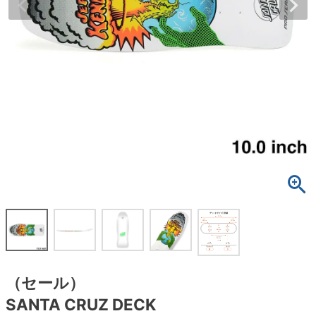
ボーンズ STF（エスティーエフ）
スケートパーク情報
特定商取引法に基づく表記
7.9inch
8.0inch
58mm
25cm
ボルト
ショーツ
パウエルペラルタ DF（ドラゴンフォーミュ
ラ）
8.0inch
8.1inch
59mm
25.5cm
パーツ・その他
長袖ボタンシャツ
ソフトウィール（クルーザー）
8.1inch
8.2inch
60mm
26cm
足回りセット（トラック・ウィールセット）
7分袖シャツ・ラグラン
8.2inch
8.3inch
62mm
26.5cm
ヘルメット・パッド
半袖シャツ
8.3inch
8.4inch
63mm
27cm
練習用アイテム（初心者におすすめ）
キャップ
8.4inch
8.5inch
64mm
27.5cm
スケートケース・バッグ
ソックス
8.5inch
8.6inch
65mm
28cm
メディア（雑誌・DVD・CD）
アンダーウエア
8.6inch
8.7inch
70mm
28.5cm
（セール）
サイズの測り方
SANTA CRUZ DECK
8.7inch
8.8inch
72mm
29cm