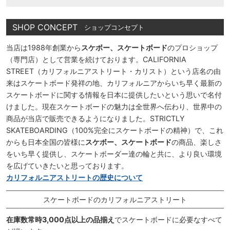
SHOP CONCEPT
ショップコンセプト
当店は1988年創業から
スケボー、スケートボード
のプロショップ
（専門店）として営業を続けております。CALIFORNIA
STREET（カリフォルニアストリート・カリスト）という店名の由
来はスケートボード発祥の地、カリフォルニアからいち早く最新の
スケートボードに関する情報を日本に提供したいという思いで名付
けました。現在スケートボードの魅力は全世界へ伝わり、世界中の
商品が当店で販売できるようになりました。STRICTLY
SKATEBOARDING（100%完全にスケートボードの精神）で、これ
からも日本全国の皆様に
スケボー、スケートボード
の商品、楽しさ
をいち早く提供し、スケートボーダー達の輪と共に、より良い環境
を広げていきたいと思っております。
カリフォルニアストリートの歴史について
スケートボードのカリフォルニアストリート
在庫数常時3,000点以上の品揃え
でスケートボードに必要なすべて