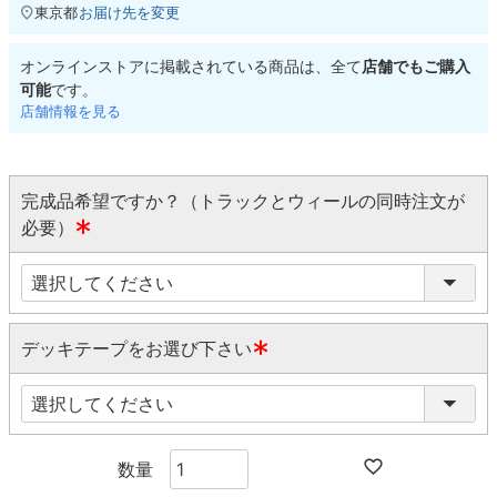
東京都
お届け先を変更
オンラインストアに掲載されている商品は、全て
店舗でもご購入
可能
です。
店舗情報を見る
完成品希望ですか？（トラックとウィールの同時注文が
必要）
(
必
須
)
デッキテープをお選び下さい
(
必
須
)