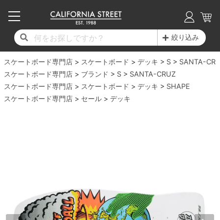
子供用デッキ
7.0inch以下
50mm
20cm
17時までのご注文は当日発送！
17時までのご注文は当日発送！
17時までのご注文は当日発送！
17時までのご注文は当日発送！
17時までのご注文は当日発送！
17時までのご注文は当日発送！
17時までのご注文は当日発送！
17時までのご注文は当日発送！
17時までのご注文は当日発送！
絞り込み
11,000円以上で送料無料！
11,000円以上で送料無料！
11,000円以上で送料無料！
11,000円以上で送料無料！
11,000円以上で送料無料！
11,000円以上で送料無料！
11,000円以上で送料無料！
11,000円以上で送料無料！
11,000円以上で送料無料！
スケートボード専門店
7.0inch以下
7.2inch
51mm
21cm
毎月1日はポイント5倍！10日と20日は3倍！
毎月1日はポイント5倍！10日と20日は3倍！
毎月1日はポイント5倍！10日と20日は3倍！
毎月1日はポイント5倍！10日と20日は3倍！
毎月1日はポイント5倍！10日と20日は3倍！
毎月1日はポイント5倍！10日と20日は3倍！
毎月1日はポイント5倍！10日と20日は3倍！
毎月1日はポイント5倍！10日と20日は3倍！
毎月1日はポイント5倍！10日と20日は3倍！
スケートボード
デッキ
S
SANTA-CR
スケートボード専門店
ブランド
S
SANTA-CRUZ
デッキ新着一覧
トラック新着一覧
ウィール新着一覧
シューズ新着一覧
最新ブログ一覧
初心者の方へ
店舗情報
スケートボード専門店
コンプリートセット（完成品）
Tシャツ
スケートボード
デッキ
SHAPE
7.2inch
7.3inch
52mm
22cm
スケートボード専門店
セール
デッキ
デッキブランド一覧（全てのデッキ）
トラックブランド一覧（全てのトラック）
ウィールブランド一覧（全てのウィール）
シューズブランド一覧
カテゴリー
商品情報
ショップライダー紹介
7.3inch
7.5inch
53mm
22.5cm
デッキ
ロングスリーブTシャツ
サイズからデッキを選ぶ
適合デッキサイズから選ぶ
ウィールをサイズから選ぶ
シューズをサイズから選ぶ
徹底解析
スタッフ紹介
7.5inch
7.6inch
54mm
23cm
トラック
ジャケット
スピットファイヤー F4（フォーミュラフォ
サンダル
スタッフおすすめアイテム
カリフォルニアストリートの歴史
7.6inch
7.7inch
55mm
23.5cm
ウィール
パーカー
ー）
インソール
ブランド紹介
求人情報
7.7inch
7.8inch
56mm
24cm
ベアリング
トレーナー・セーター
ボーンズ XF（エックスフォーミュラ）
シューレース・その他
INFO
プライバシーポリシー
7.8inch
7.9inch
57mm
24.5cm
デッキテープ
パンツ