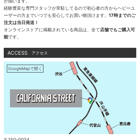
が揃います。
経験豊富な専門スタッフが常駐してるので初心者の方からヘビーユ
ーザーの方までいつでも安心してお買い物頂けます。
17時までのご
注文は当日発送！
オンラインストアに掲載されている商品は、全て
店舗でもご購入可
能
です。
ACCESS
アクセス
GoogleMapで開く
〒150-0034