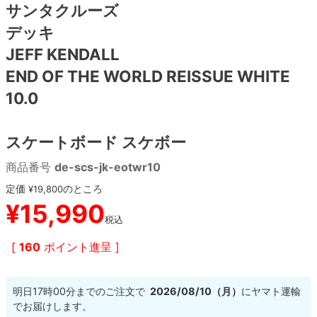
サンタクルーズ
デッキ
8.8inch
8.9inch
75mm
29.5cm
JEFF KENDALL
8.9inch
9.0inch以上
110mm
30cm
END OF THE WORLD REISSUE WHITE
10.0
9.0inch以上
スケートボード スケボー
シェイプデッキ
商品番号
de-scs-jk-eotwr10
高性能デッキ
定価
のところ
¥
19,800
¥
15,990
税込
[
160
ポイント進呈 ]
明日
17時00分
までのご注文で
2026/08/10（月）
に
ヤマト運輸
でお届けします。