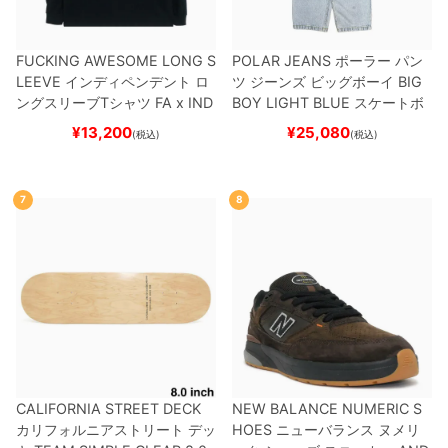
FUCKING AWESOME LONG S
POLAR JEANS
ポーラー
パン
LEEVE
インディペンデント
ロ
ツ ジーンズ ビッグボーイ
BIG
ングスリーブTシャツ
FA x IND
BOY
LIGHT BLUE
スケートボ
EPENDENT
HOSTAGE
BLAC
ード スケボー
¥
13,200
¥
25,080
(税込)
(税込)
K
スケートボード スケボー
7
8
CALIFORNIA STREET DECK
NEW BALANCE NUMERIC S
カリフォルニアストリート
デッ
HOES
ニューバランス ヌメリ