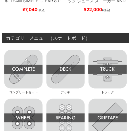
キ
TEAM
SIMPLE CLEAR 8.0
ック
シューズ スニーカー
AND
ブランク（DSM）
スケートボ
REW REYNOLDS 933
NM933
¥
7,040
¥
22,000
(税込)
(税込)
ード スケボー
BAR
BROWN/BLACK
スケート
ボード スケボー
カテゴリーメニュー（スケートボード）
コンプリートセット
デッキ
トラック