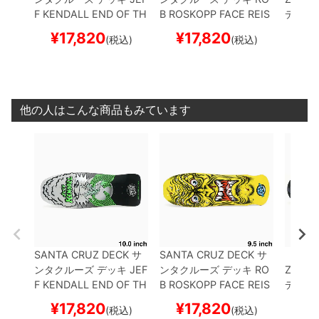
F KENDALL
END OF TH
B ROSKOPP
FACE REIS
デッキ
E WORLD REISSUE 10.
SUE 9.5
スケートボード
HTRAP 
¥
17,820
¥
17,820
¥
1
(税込)
(税込)
0
スケートボード スケボ
スケボー
スケー
ー
他の人はこんな商品もみています
SANTA CRUZ DECK
サ
SANTA CRUZ DECK
サ
（セー
ンタクルーズ
デッキ
JEF
ンタクルーズ
デッキ
RO
Z DEC
F KENDALL
END OF TH
B ROSKOPP
FACE REIS
デッキ
E WORLD REISSUE 10.
SUE 9.5
スケートボード
HTRAP 
¥
17,820
¥
17,820
¥
1
(税込)
(税込)
0
スケートボード スケボ
スケボー
スケー