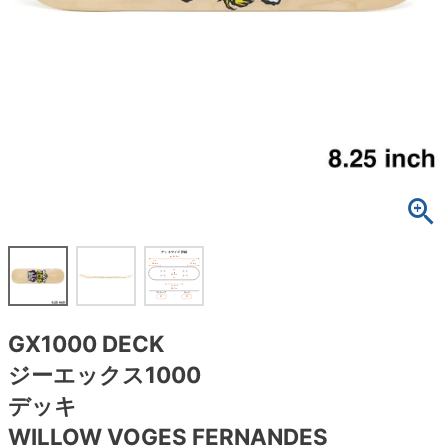
ボーンズ STF（エスティーエフ）
スケートパーク情報
特定商取引法に基づく表記
7.9inch
8.0inch
58mm
25cm
ボルト
ショーツ
パウエルペラルタ DF（ドラゴンフォーミュ
ラ）
8.0inch
8.1inch
59mm
25.5cm
パーツ・その他
長袖ボタンシャツ
ソフトウィール（クルーザー）
8.1inch
8.2inch
60mm
26cm
足回りセット（トラック・ウィールセット）
7分袖シャツ・ラグラン
8.2inch
8.3inch
62mm
26.5cm
ヘルメット・パッド
半袖シャツ
8.3inch
8.4inch
63mm
27cm
練習用アイテム（初心者におすすめ）
キャップ
8.4inch
8.5inch
64mm
27.5cm
スケートケース・バッグ
ソックス
GX1000 DECK
8.5inch
8.6inch
65mm
28cm
メディア（雑誌・DVD・CD）
アンダーウエア
ジーエックス1000
8.6inch
8.7inch
70mm
28.5cm
デッキ
サイズの測り方
WILLOW VOGES FERNANDES
8.7inch
8.8inch
72mm
29cm