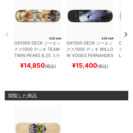
GX1000 DECK
ジーエッ
GX1000 DECK
ジーエッ
GX100
クス1000
デッキ
TEAM
クス1000
デッキ
WILLO
クス10
TWIN PEAKS 8.25
スケ
W VOGES FERNANDES
U TOK
ートボード スケボー
SKY DIVE 8.25
スケート
URAL 
¥
14,850
¥
15,400
¥
1
(税込)
(税込)
ボード スケボー
ード 
閲覧した商品