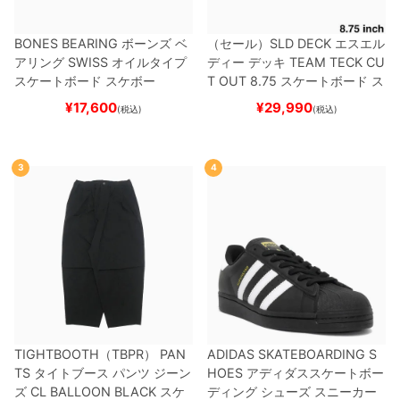
BONES BEARING
ボーンズ
ベ
（セール）
SLD DECK
エスエル
アリング
SWISS
オイルタイプ
ディー
デッキ
TEAM
TECK CU
スケートボード スケボー
T OUT 8.75
スケートボード ス
ケボー
¥
17,600
¥
29,990
(税込)
(税込)
3
4
TIGHTBOOTH（TBPR） PAN
ADIDAS SKATEBOARDING S
TS
タイトブース
パンツ ジーン
HOES
アディダススケートボー
ズ
CL BALLOON
BLACK
スケ
ディング
シューズ スニーカー