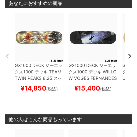
あなたにおすすめの商品
GX1000 DECK
ジーエッ
GX1000 DECK
ジーエッ
GX100
クス1000
デッキ
TEAM
クス1000
デッキ
WILLO
クス10
TWIN PEAKS 8.25
スケ
W VOGES FERNANDES
U TOK
ートボード スケボー
SKY DIVE 8.25
スケート
URAL 
¥
14,850
¥
15,400
¥
1
(税込)
(税込)
ボード スケボー
ード 
他の人はこんな商品もみています