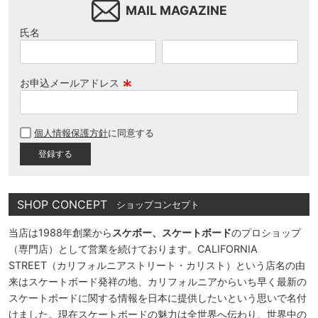
MAIL MAGAZINE
氏名
お申込メールアドレス
(
必
個人情報保護方針
に同意する
須
)
SHOP CONCEPT
ショップコンセプト
当店は1988年創業から
スケボー、スケートボード
のプロショップ
（専門店）として営業を続けております。CALIFORNIA
STREET（カリフォルニアストリート・カリスト）という店名の由
来はスケートボード発祥の地、カリフォルニアからいち早く最新の
スケートボードに関する情報を日本に提供したいという思いで名付
けました。現在スケートボードの魅力は全世界へ伝わり、世界中の