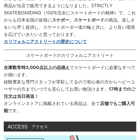
商品が当店で販売できるようになりました。STRICTLY
SKATEBOARDING（100%完全にスケートボードの精神）で、これ
からも日本全国の皆様に
スケボー、スケートボード
の商品、楽しさ
をいち早く提供し、スケートボーダー達の輪と共に、より良い環境
を広げていきたいと思っております。
カリフォルニアストリートの歴史について
スケートボードのカリフォルニアストリート
在庫数常時3,000点以上の品揃え
でスケートボードに必要なすべて
が揃います。
経験豊富な専門スタッフが常駐してるので初心者の方からヘビーユ
ーザーの方までいつでも安心してお買い物頂けます。
17時までのご
注文は当日発送！
オンラインストアに掲載されている商品は、全て
店舗でもご購入可
能
です。
ACCESS
アクセス