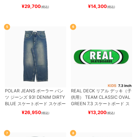
ートボード スケボー
スーパースター
SUPERSTAR A
¥
29,700
¥
14,300
(税込)
(税込)
DV
BLACK/WHITE/WHITE
G
W6931
スケートボード スケボ
ー
5
6
POLAR JEANS
ポーラー
パン
REAL DECK
リアル
デッキ（子
ツ ジーンズ
93! DENIM
DIRTY
供用）
TEAM
CLASSIC OVAL
BLUE
スケートボード スケボー
GREEN 7.3
スケートボード ス
ケボー
¥
26,950
¥
13,200
(税込)
(税込)
7
8