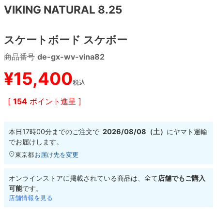
VIKING NATURAL 8.25
8.8inch
8.9inch
75mm
29.5cm
スケートボード スケボー
8.9inch
9.0inch以上
110mm
30cm
商品番号
de-gx-wv-vina82
9.0inch以上
¥
15,400
税込
シェイプデッキ
[
154
ポイント進呈 ]
高性能デッキ
本日
17時00分
までのご注文で
2026/08/08（土）
に
ヤマト運輸
でお届けします。
東京都
お届け先を変更
オンラインストアに掲載されている商品は、全て
店舗でもご購入
可能
です。
店舗情報を見る