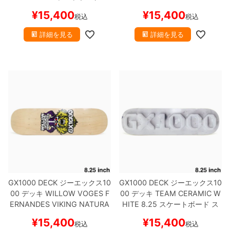
ケボー
ケートボード スケボー
¥
15,400
¥
15,400
税込
税込
詳細を見る
詳細を見る
GX1000 DECK
ジーエックス10
GX1000 DECK
ジーエックス10
00
デッキ
WILLOW VOGES F
00
デッキ
TEAM
CERAMIC W
ERNANDES
VIKING NATURA
HITE 8.25
スケートボード ス
L 8.25
スケートボード スケボ
ケボー
¥
15,400
¥
15,400
税込
税込
ー