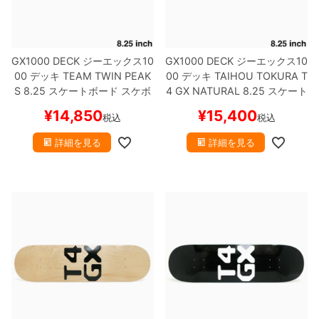
ボーンズ STF（エスティーエフ）
スケートパーク情報
特定商取引法に基づく表記
7.9inch
8.0inch
58mm
25cm
ボルト
ショーツ
パウエルペラルタ DF（ドラゴンフォーミュ
ラ）
GX1000 DECK
ジーエックス10
GX1000 DECK
ジーエックス10
8.0inch
8.1inch
59mm
25.5cm
パーツ・その他
長袖ボタンシャツ
00
デッキ
TEAM
TWIN PEAK
00
デッキ
TAIHOU TOKURA
T
S 8.25
スケートボード スケボ
4 GX NATURAL 8.25
スケート
ソフトウィール（クルーザー）
8.1inch
8.2inch
60mm
26cm
足回りセット（トラック・ウィールセット）
7分袖シャツ・ラグラン
ー
ボード スケボー
¥
14,850
¥
15,400
税込
税込
8.2inch
8.3inch
62mm
26.5cm
ヘルメット・パッド
半袖シャツ
詳細を見る
詳細を見る
8.3inch
8.4inch
63mm
27cm
練習用アイテム（初心者におすすめ）
キャップ
8.4inch
8.5inch
64mm
27.5cm
スケートケース・バッグ
ソックス
8.5inch
8.6inch
65mm
28cm
メディア（雑誌・DVD・CD）
アンダーウエア
8.6inch
8.7inch
70mm
28.5cm
サイズの測り方
8.7inch
8.8inch
72mm
29cm