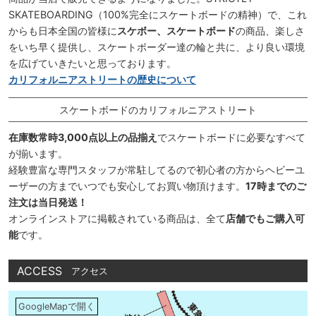
SKATEBOARDING（100%完全にスケートボードの精神）で、これ
からも日本全国の皆様に
スケボー、スケートボード
の商品、楽しさ
をいち早く提供し、スケートボーダー達の輪と共に、より良い環境
を広げていきたいと思っております。
カリフォルニアストリートの歴史について
スケートボードのカリフォルニアストリート
在庫数常時3,000点以上の品揃え
でスケートボードに必要なすべて
が揃います。
経験豊富な専門スタッフが常駐してるので初心者の方からヘビーユ
ーザーの方までいつでも安心してお買い物頂けます。
17時までのご
注文は当日発送！
オンラインストアに掲載されている商品は、全て
店舗でもご購入可
能
です。
ACCESS
アクセス
GoogleMapで開く