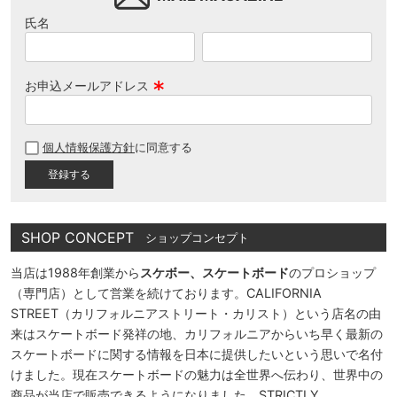
氏名
お申込メールアドレス
(
必
個人情報保護方針
に同意する
須
)
SHOP CONCEPT
ショップコンセプト
当店は1988年創業から
スケボー、スケートボード
のプロショップ
（専門店）として営業を続けております。CALIFORNIA
STREET（カリフォルニアストリート・カリスト）という店名の由
来はスケートボード発祥の地、カリフォルニアからいち早く最新の
スケートボードに関する情報を日本に提供したいという思いで名付
けました。現在スケートボードの魅力は全世界へ伝わり、世界中の
商品が当店で販売できるようになりました。STRICTLY