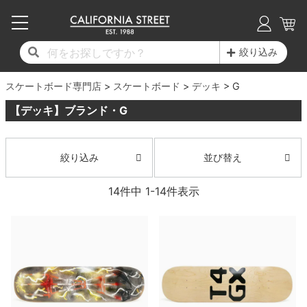
子供用デッキ
7.0inch以下
50mm
20cm
17時までのご注文は当日発送！
17時までのご注文は当日発送！
17時までのご注文は当日発送！
17時までのご注文は当日発送！
17時までのご注文は当日発送！
17時までのご注文は当日発送！
17時までのご注文は当日発送！
17時までのご注文は当日発送！
17時までのご注文は当日発送！
絞り込み
11,000円以上で送料無料！
11,000円以上で送料無料！
11,000円以上で送料無料！
11,000円以上で送料無料！
11,000円以上で送料無料！
11,000円以上で送料無料！
11,000円以上で送料無料！
11,000円以上で送料無料！
11,000円以上で送料無料！
スケートボード専門店
7.0inch以下
7.2inch
51mm
21cm
毎月1日はポイント5倍！10日と20日は3倍！
毎月1日はポイント5倍！10日と20日は3倍！
毎月1日はポイント5倍！10日と20日は3倍！
毎月1日はポイント5倍！10日と20日は3倍！
毎月1日はポイント5倍！10日と20日は3倍！
毎月1日はポイント5倍！10日と20日は3倍！
毎月1日はポイント5倍！10日と20日は3倍！
毎月1日はポイント5倍！10日と20日は3倍！
毎月1日はポイント5倍！10日と20日は3倍！
スケートボード
デッキ
G
【デッキ】ブランド・G
デッキ新着一覧
トラック新着一覧
ウィール新着一覧
シューズ新着一覧
最新ブログ一覧
初心者の方へ
店舗情報
コンプリートセット（完成品）
Tシャツ
7.2inch
7.3inch
52mm
22cm
デッキブランド一覧（全てのデッキ）
トラックブランド一覧（全てのトラック）
ウィールブランド一覧（全てのウィール）
シューズブランド一覧
カテゴリー
商品情報
ショップライダー紹介
7.3inch
7.5inch
53mm
22.5cm
デッキ
ロングスリーブTシャツ
並び替え
絞り込み
サイズからデッキを選ぶ
適合デッキサイズから選ぶ
ウィールをサイズから選ぶ
シューズをサイズから選ぶ
徹底解析
スタッフ紹介
14
件中
1
-
14
件表示
7.5inch
7.6inch
54mm
23cm
トラック
ジャケット
スピットファイヤー F4（フォーミュラフォ
サンダル
スタッフおすすめアイテム
カリフォルニアストリートの歴史
7.6inch
7.7inch
55mm
23.5cm
ウィール
パーカー
ー）
インソール
ブランド紹介
求人情報
7.7inch
7.8inch
56mm
24cm
ベアリング
トレーナー・セーター
ボーンズ XF（エックスフォーミュラ）
シューレース・その他
INFO
プライバシーポリシー
7.8inch
7.9inch
57mm
24.5cm
デッキテープ
パンツ