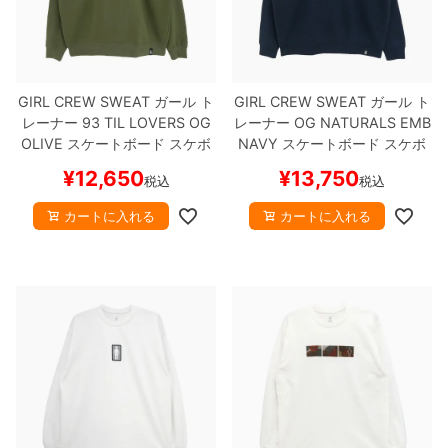
8.8inch
8.9inch
75mm
29.5cm
8.9inch
9.0inch以上
110mm
30cm
GIRL CREW SWEAT
ガール
ト
GIRL CREW SWEAT
ガール
ト
レーナー
93 TIL LOVERS OG
レーナー
OG NATURALS EMB
OLIVE
スケートボード スケボ
NAVY
スケートボード スケボ
9.0inch以上
ー
ー
¥
12,650
¥
13,750
税込
税込
シェイプデッキ
カートに入れる
カートに入れる
高性能デッキ