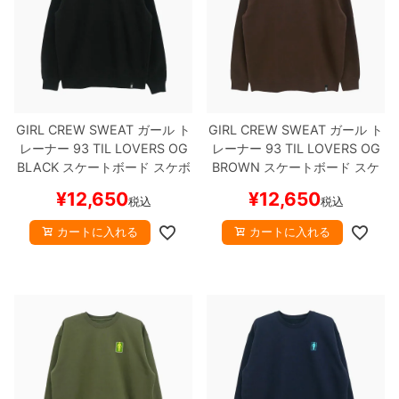
ボーンズ STF（エスティーエフ）
スケートパーク情報
特定商取引法に基づく表記
7.9inch
8.0inch
58mm
25cm
ボルト
ショーツ
パウエルペラルタ DF（ドラゴンフォーミュ
ラ）
8.0inch
8.1inch
59mm
25.5cm
パーツ・その他
長袖ボタンシャツ
ソフトウィール（クルーザー）
8.1inch
8.2inch
60mm
26cm
足回りセット（トラック・ウィールセット）
7分袖シャツ・ラグラン
GIRL CREW SWEAT
ガール
ト
GIRL CREW SWEAT
ガール
ト
レーナー
93 TIL LOVERS OG
レーナー
93 TIL LOVERS OG
BLACK
スケートボード スケボ
BROWN
スケートボード スケ
8.2inch
8.3inch
62mm
26.5cm
ヘルメット・パッド
半袖シャツ
ー
ボー
¥
12,650
¥
12,650
税込
税込
8.3inch
8.4inch
63mm
27cm
練習用アイテム（初心者におすすめ）
キャップ
カートに入れる
カートに入れる
8.4inch
8.5inch
64mm
27.5cm
スケートケース・バッグ
ソックス
8.5inch
8.6inch
65mm
28cm
メディア（雑誌・DVD・CD）
アンダーウエア
8.6inch
8.7inch
70mm
28.5cm
サイズの測り方
8.7inch
8.8inch
72mm
29cm