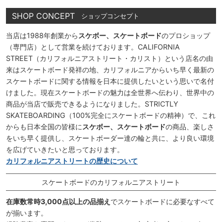
SHOP CONCEPT
ショップコンセプト
当店は1988年創業から
スケボー、スケートボード
のプロショップ
（専門店）として営業を続けております。CALIFORNIA
STREET（カリフォルニアストリート・カリスト）という店名の由
来はスケートボード発祥の地、カリフォルニアからいち早く最新の
スケートボードに関する情報を日本に提供したいという思いで名付
けました。現在スケートボードの魅力は全世界へ伝わり、世界中の
商品が当店で販売できるようになりました。STRICTLY
SKATEBOARDING（100%完全にスケートボードの精神）で、これ
からも日本全国の皆様に
スケボー、スケートボード
の商品、楽しさ
をいち早く提供し、スケートボーダー達の輪と共に、より良い環境
を広げていきたいと思っております。
カリフォルニアストリートの歴史について
スケートボードのカリフォルニアストリート
在庫数常時3,000点以上の品揃え
でスケートボードに必要なすべて
が揃います。