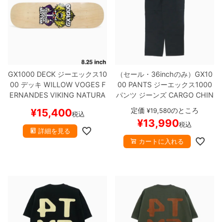
GX1000 DECK
ジーエックス10
（セール・36inchのみ）
GX10
00
デッキ
WILLOW VOGES F
00 PANTS
ジーエックス1000
ERNANDES
VIKING NATURA
パンツ ジーンズ
CARGO CHIN
L 8.25
スケートボード スケボ
O PANTS
BLACK
スケートボ
定価
のところ
¥
15,400
¥
19,580
税込
ー
ード スケボー
¥
13,990
税込
詳細を見る
カートに入れる