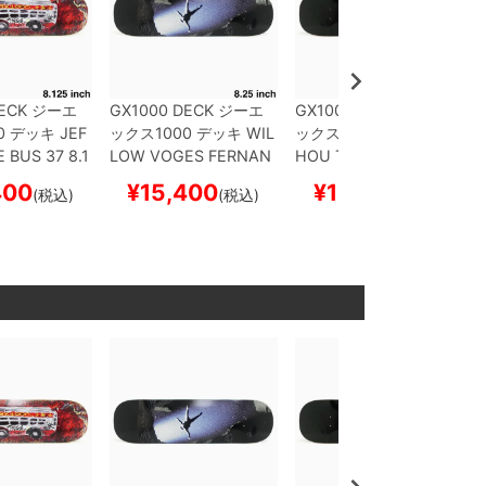
ECK
ジーエ
GX1000 DECK
ジーエ
GX1000 DECK
ジーエ
0
デッキ
JEF
ックス1000
デッキ
WIL
ックス1000
デッキ
TAI
E
BUS 37 8.1
LOW VOGES FERNAN
HOU TOKURA
T4 GX B
トボード スケ
DES
SKY DIVE 8.25
ス
LACK 8.25
スケートボ
400
¥
15,400
¥
15,400
(税込)
(税込)
(税込)
ケートボード スケボー
ード スケボー