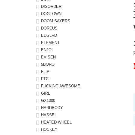
DISORDER
8.8inch
8.9inch
75mm
29.5cm
DOGTOWN
DOOM SAYERS
DORCUS
8.9inch
9.0inch以上
110mm
30cm
EDGLRD
ELEMENT
9.0inch以上
ENJOI
EVISEN
シェイプデッキ
5BORO
FLIP
高性能デッキ
FTC
FUCKING AWESOME
GIRL
GX1000
HARDBODY
HASSEL
HEATED WHEEL
HOCKEY