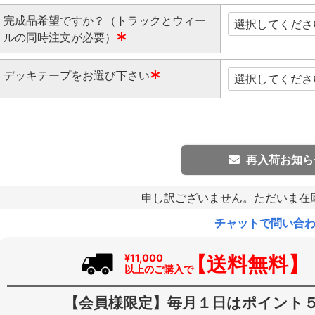
完成品希望ですか？（トラックとウィー
ルの同時注文が必要）
(
デッキテープをお選び下さい
必
須
(
)
必
須
)
再入荷お知ら
申し訳ございません。ただいま在
チャットで問い合
【送料無料】
¥11,000
以上のご購入で
【会員様限定】毎月１日はポイント５