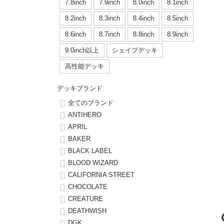
ボーンズ STF（エスティーエフ）
シューレース・その他
INFO
プライバシーポリシー
デッキテープ
パンツ
7.8inch
7.9inch
8.0inch
8.1inch
7.9inch
8.0inch
58mm
25cm
8.2inch
8.3inch
8.4inch
8.5inch
パウエルペラルタ DF（ドラゴンフォーミュラ）
スケートパーク情報
特定商取引法に基づく表記
ボルト
ショーツ
8.6inch
8.7inch
8.8inch
8.9inch
8.0inch
8.1inch
59mm
25.5cm
ソフトウィール（クルーザー）
9.0inch以上
シェイプデッキ
パーツ・その他
長袖ボタンシャツ
高性能デッキ
8.1inch
8.2inch
60mm
26cm
足回りセット（トラック・ウィールセット）
7分袖シャツ・ラグラン
デッキブランド
8.2inch
8.3inch
62mm
26.5cm
全てのブランド
ヘルメット・パッド
半袖シャツ
ANTIHERO
8.3inch
8.4inch
63mm
27cm
APRIL
練習用アイテム（初心者におすすめ）
キャップ
BAKER
8.4inch
8.5inch
64mm
27.5cm
BLACK LABEL
スケートケース・バッグ
ソックス
BLOOD WIZARD
8.5inch
8.6inch
65mm
28cm
CALIFORNIA STREET
メディア（雑誌・DVD・CD）
アンダーウエア
CHOCOLATE
8.6inch
8.7inch
70mm
28.5cm
CREATURE
サイズの測り方
DEATHWISH
8.7inch
8.8inch
72mm
29cm
DGK