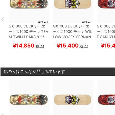
GX1000 DECK
ジーエ
GX1000 DECK
ジーエ
GX1000 D
ックス1000
デッキ
TEA
ックス1000
デッキ
WIL
ックス100
M
TWIN PEAKS 8.25
LOW VOGES FERNAN
F CARLYL
スケートボード スケボ
DES
VIKING NATURAL
25
スケー
¥
14,850
¥
15,400
¥
15,
(税込)
(税込)
ー
8.25
スケートボード ス
ボー
ケボー
他の人はこんな商品もみています