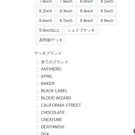
ボーンズ STF（エスティーエフ）
シューレース・その他
INFO
プライバシーポリシー
デッキテープ
パンツ
7.8inch
7.9inch
8.0inch
8.1inch
7.9inch
8.0inch
58mm
25cm
8.2inch
8.3inch
8.4inch
8.5inch
パウエルペラルタ DF（ドラゴンフォーミュラ）
スケートパーク情報
特定商取引法に基づく表記
ボルト
ショーツ
8.6inch
8.7inch
8.8inch
8.9inch
8.0inch
8.1inch
59mm
25.5cm
ソフトウィール（クルーザー）
9.0inch以上
シェイプデッキ
パーツ・その他
長袖ボタンシャツ
高性能デッキ
8.1inch
8.2inch
60mm
26cm
足回りセット（トラック・ウィールセット）
7分袖シャツ・ラグラン
デッキブランド
8.2inch
8.3inch
62mm
26.5cm
全てのブランド
ヘルメット・パッド
半袖シャツ
ANTIHERO
8.3inch
8.4inch
63mm
27cm
APRIL
練習用アイテム（初心者におすすめ）
キャップ
BAKER
8.4inch
8.5inch
64mm
27.5cm
BLACK LABEL
スケートケース・バッグ
ソックス
BLOOD WIZARD
8.5inch
8.6inch
65mm
28cm
CALIFORNIA STREET
メディア（雑誌・DVD・CD）
アンダーウエア
CHOCOLATE
8.6inch
8.7inch
70mm
28.5cm
CREATURE
サイズの測り方
DEATHWISH
8.7inch
8.8inch
72mm
29cm
DGK