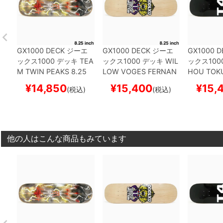
GX1000 DECK
ジーエ
GX1000 DECK
ジーエ
GX1000 D
ックス1000
デッキ
TEA
ックス1000
デッキ
WIL
ックス100
M
TWIN PEAKS 8.25
LOW VOGES FERNAN
HOU TOK
スケートボード スケボ
DES
VIKING NATURAL
LACK 8.2
¥
14,850
¥
15,400
¥
15,
(税込)
(税込)
ー
8.25
スケートボード ス
ード スケ
ケボー
他の人はこんな商品もみています