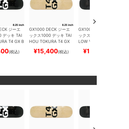
ECK
ジーエ
GX1000 DECK
ジーエ
GX1000 DECK
ジーエ
0
デッキ
TAI
ックス1000
デッキ
TAI
ックス1000
デッキ
WIL
URA
T4 GX B
HOU TOKURA
T4 GX
LOW VOGES FERNAN
5
スケートボ
NATURAL 8.25
スケー
DES
SKY DIVE 8.25
ス
400
¥
15,400
¥
15,400
(税込)
(税込)
(税込)
ボー
トボード スケボー
ケートボード スケボー