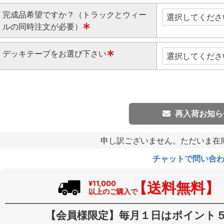
完成品希望ですか？（トラックとウィー
ルの同時注文が必要）
(
デッキテープをお選び下さい
必
須
(
)
必
須
)
再入荷お知ら
申し訳ございません。ただいま在
チャットで問い合
【送料無料】
¥11,000
以上のご購入で
【会員様限定】毎月１日はポイント５