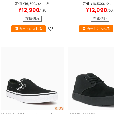
CENTENNIAL 85 LOW ADV
BLACK/
TYSHAWN II x ZACH SA
定価
のところ
定価
のとこ
¥
16,500
¥
16,500
WHITE/GREY
JP8538
スケートボード
HITE/BROWN
JQ1620
ス
¥
12,990
¥
12,990
税込
税込
スケボー
ド スケボー
在庫切れ
在庫切れ
カートに入れる
カートに入れる