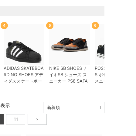
4
5
6
ADIDAS SKATEBOA
NIKE SB SHOES
ナ
POSSESSED SHOE
RDING SHOES
アデ
イキSB
シューズ ス
S
ポゼスト
シューズ
ィダススケートボー
ニーカー
PS8
SAFA
スニーカー
SLAPPY
ディング
シューズ ス
RI
IR0460-001
スケ
PS-SP01
BLACK
ス
ニーカー スーパース
ートボード スケボー
ケートボード スケボ
ター
SUPERSTAR A
【キャンセル/返品/
ー
件表示
DV
BLACK/WHITE/
交換不可商品】
新着順
WHITE
GW6931
ス
11
ケートボード スケボ
ー