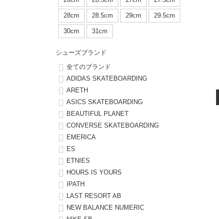
ボーンズ STF（エスティーエフ）
シューレース・その他
INFO
プライバシーポリシー
デッキテープ
パンツ
28cm
28.5cm
29cm
29.5cm
7.9inch
8.0inch
58mm
25cm
パウエルペラルタ DF（ドラゴンフォーミュラ）
スケートパーク情報
特定商取引法に基づく表記
ボルト
ショーツ
30cm
31cm
8.0inch
8.1inch
59mm
25.5cm
ソフトウィール（クルーザー）
パーツ・その他
長袖ボタンシャツ
シューズブランド
8.1inch
8.2inch
60mm
26cm
全てのブランド
足回りセット（トラック・ウィールセット）
7分袖シャツ・ラグラン
ADIDAS SKATEBOARDING
ARETH
8.2inch
8.3inch
62mm
26.5cm
ASICS SKATEBOARDING
ヘルメット・パッド
半袖シャツ
BEAUTIFUL PLANET
8.3inch
8.4inch
63mm
27cm
CONVERSE SKATEBOARDING
練習用アイテム（初心者におすすめ）
キャップ
EMERICA
8.4inch
8.5inch
64mm
27.5cm
ES
スケートケース・バッグ
ソックス
ETNIES
8.5inch
8.6inch
65mm
28cm
HOURS IS YOURS
メディア（雑誌・DVD・CD）
アンダーウエア
IPATH
8.6inch
8.7inch
70mm
28.5cm
LAST RESORT AB
サイズの測り方
NEW BALANCE NUMERIC
8.7inch
8.8inch
72mm
29cm