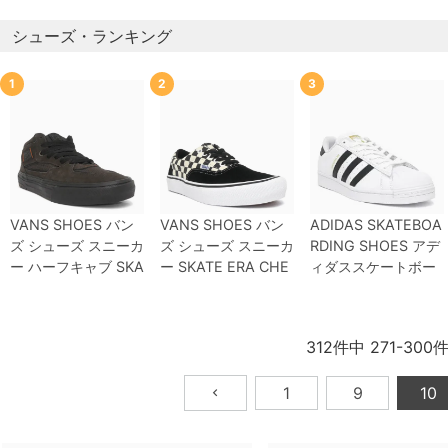
シューズ・ランキング
1
2
3
VANS SHOES
バン
VANS SHOES
バン
ADIDAS SKATEBOA
ズ
シューズ スニーカ
ズ
シューズ スニーカ
RDING SHOES
アデ
ー ハーフキャブ
SKA
ー
SKATE ERA CHE
ィダススケートボー
TE HALF CAB WAF
CKERBOARD
BLAC
ディング
シューズ ス
FLECUP RIZZO
BRO
K/WHITE（US企
ニーカー スーパース
WN/BLACK（US企
画）
スケートボード
ター
SUPERSTAR A
312
件中
271
-
300
画）
スケートボード
スケボー
DV
WHITE/BLACK/
スケボー
WHITE
GW6930
ス
1
9
10
ケートボード スケボ
ー