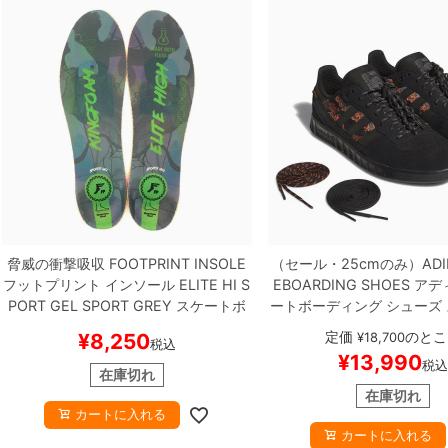
脅威の衝撃吸収
FOOTPRINT INSOLE
（セール・25cmのみ）
ADI
フットプリント
インソール
ELITE HI S
EBOARDING SHOES
アデ
PORT GEL
SPORT GREY
スケートボ
ートボーディング
シューズ
ード スケボー
ハンドボールトップ
HANDB
定価
のとこ
¥
8,250
¥
18,700
税込
x MIKE ARNOLD
JR7105
¥
13,990
税込
ード スケボー
在庫切れ
在庫切れ
カートに入れる
カートに入れる