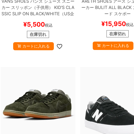
VANS SHOES
バンズ
シューズ スニー
ARETH SHOES
アース
シュ
カー スリッポン（子供用）
KID'S CLA
ーカー
BULIT
ALL BLACK
SSIC SLIP ON
BLACK/WHITE（US企
ード スケボー
画）
スケートボード スケボー
¥
15,950
¥
5,500
税込
税込
在庫切れ
在庫切れ
カートに入れる
カートに入れる