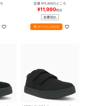
RACENO
W
BLACK/BLACK
スケートボード スケボ
ろ
定価
のところ
¥
15,400
ケートボー
ー
¥
11,990
税込
在庫切れ
カートに入れる