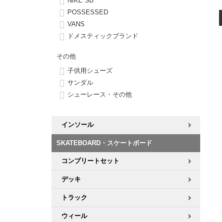
NIKE SB
POSSESSED
8.8inch
8.9inch
75mm
29.5cm
VANS
ドメスティックブランド
8.9inch
9.0inch以上
110mm
30cm
その他
子供用シューズ
9.0inch以上
サンダル
シューレース・その他
シェイプデッキ
高性能デッキ
インソール
SKATEBOARD・スケートボード
コンプリートセット
デッキ
トラック
ウィール