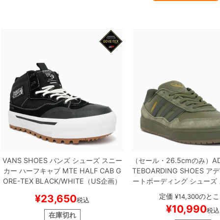
VANS SHOES
バンズ
シューズ スニー
（セール・26.5cmのみ）
A
カー ハーフキャブ
MTE HALF CAB G
TEBOARDING SHOES
アデ
ORE-TEX
BLACK/WHITE（US企画）
ートボーディング
シューズ
スケートボード スケボー
TYSHAWN II
OLIVE/GUM
定価
のとこ
¥
23,650
¥
14,300
税込
ケートボード スケ
¥
10,990
税込
在庫切れ