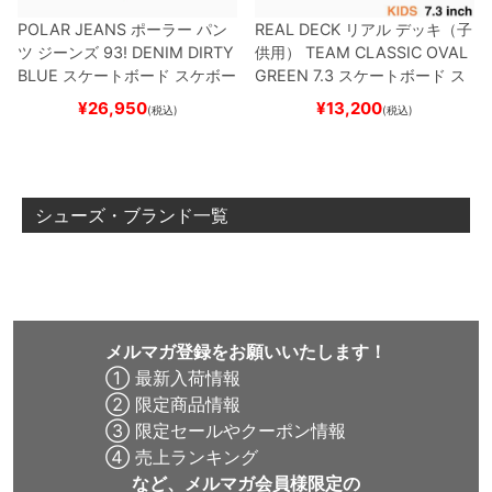
POLAR JEANS
ポーラー
パン
REAL DECK
リアル
デッキ（子
ツ ジーンズ
93! DENIM
DIRTY
供用）
TEAM
CLASSIC OVAL
BLUE
スケートボード スケボー
GREEN 7.3
スケートボード ス
ケボー
¥
26,950
¥
13,200
(税込)
(税込)
シューズ・ブランド一覧
メルマガ登録をお願いいたします！
① 最新入荷情報
② 限定商品情報
③ 限定セールやクーポン情報
④ 売上ランキング
など、メルマガ会員様限定の