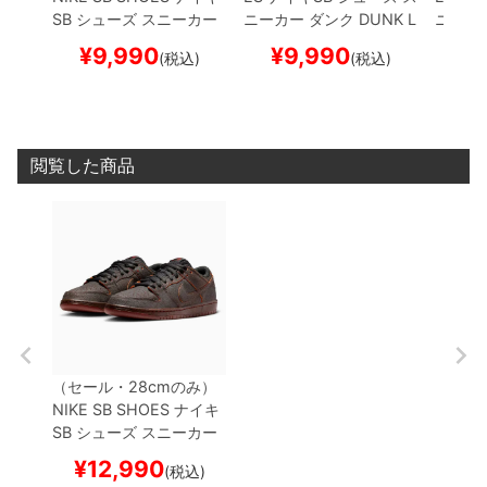
SB
シューズ スニーカー
ニーカー ダンク
DUNK L
ニーカ
ダンク
DUNK LOW PRO
OW PRO "Red Stardus
OW PR
¥
9,990
¥
9,990
¥
1
(税込)
(税込)
PRM "SEATTLE SUPER
t"
HJ4135-600
スケー
Mounta
SONICS"
FZ1287-300
トボード スケボー
【キ
0
スケ
スケートボード スケボー
ャンセル/返品/交換不可
ー
【キ
【キャンセル/返品/交換
商品】
換不可
不可商品】
閲覧した商品
（セール・28cmのみ）
NIKE SB SHOES
ナイキ
SB
シューズ スニーカー
ダンク
DUNK LOW PRO
¥
12,990
(税込)
PRM "Krampus"
HV166