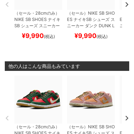
（セール・28cmのみ）
（セール）
NIKE SB SHO
（セー
NIKE SB SHOES
ナイキ
ES
ナイキSB
シューズ ス
ES
ナイ
SB
シューズ スニーカー
ニーカー ダンク
DUNK L
ニーカ
ダンク
DUNK LOW PRO
OW PRO "Red Stardus
OW PR
¥
9,990
¥
9,990
¥
1
(税込)
(税込)
PRM "SEATTLE SUPER
t"
HJ4135-600
スケー
Mounta
SONICS"
FZ1287-300
トボード スケボー
【キ
0
スケ
スケートボード スケボー
ャンセル/返品/交換不可
ー
【キ
【キャンセル/返品/交換
商品】
換不可
不可商品】
他の人はこんな商品もみています
（セール・28cmのみ）
（セール）
NIKE SB SHO
（セー
NIKE SB SHOES
ナイキ
ES
ナイキSB
シューズ ス
ES
ナイ