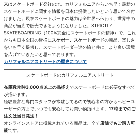
来はスケートボード発祥の地、カリフォルニアからいち早く最新の
スケートボードに関する情報を日本に提供したいという思いで名付
けました。現在スケートボードの魅力は全世界へ伝わり、世界中の
商品が当店で販売できるようになりました。STRICTLY
SKATEBOARDING（100%完全にスケートボードの精神）で、これ
からも日本全国の皆様に
スケボー、スケートボード
の商品、楽しさ
をいち早く提供し、スケートボーダー達の輪と共に、より良い環境
を広げていきたいと思っております。
カリフォルニアストリートの歴史について
スケートボードのカリフォルニアストリート
在庫数常時3,000点以上の品揃え
でスケートボードに必要なすべて
が揃います。
経験豊富な専門スタッフが常駐してるので初心者の方からヘビーユ
ーザーの方までいつでも安心してお買い物頂けます。
17時までのご
注文は当日発送！
オンラインストアに掲載されている商品は、全て
店舗でもご購入可
能
です。