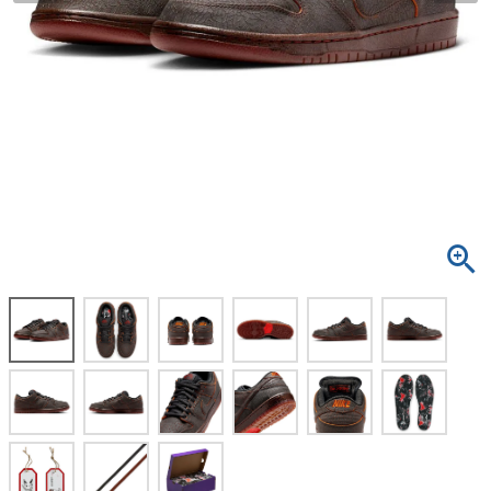
ボーンズ STF（エスティーエフ）
スケートパーク情報
特定商取引法に基づく表記
7.9inch
8.0inch
58mm
25cm
ボルト
ショーツ
パウエルペラルタ DF（ドラゴンフォーミュ
ラ）
8.0inch
8.1inch
59mm
25.5cm
パーツ・その他
長袖ボタンシャツ
ソフトウィール（クルーザー）
8.1inch
8.2inch
60mm
26cm
足回りセット（トラック・ウィールセット）
7分袖シャツ・ラグラン
8.2inch
8.3inch
62mm
26.5cm
ヘルメット・パッド
半袖シャツ
8.3inch
8.4inch
63mm
27cm
練習用アイテム（初心者におすすめ）
キャップ
8.4inch
8.5inch
64mm
27.5cm
スケートケース・バッグ
ソックス
8.5inch
8.6inch
65mm
28cm
メディア（雑誌・DVD・CD）
アンダーウエア
8.6inch
8.7inch
70mm
28.5cm
サイズの測り方
8.7inch
8.8inch
72mm
29cm