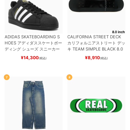
ADIDAS SKATEBOARDING S
CALIFORNIA STREET DECK
HOES
アディダススケートボー
カリフォルニアストリート
デッ
ディング
シューズ スニーカー
キ
TEAM
SIMPLE BLACK 8.0
スーパースター
SUPERSTAR A
ブランク（BBS / GENERATO
¥
14,300
¥
8,910
(税込)
(税込)
DV
BLACK/WHITE/WHITE
G
R）
スケートボード スケボー
W6931
スケートボード スケボ
ー
7
8