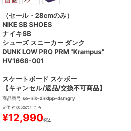
8.8inch
8.9inch
75mm
29.5cm
（セール・28cmのみ）
NIKE SB SHOES
8.9inch
9.0inch以上
110mm
30cm
ナイキSB
シューズ スニーカー ダンク
9.0inch以上
DUNK LOW PRO PRM "Krampus"
シェイプデッキ
HV1668-001
高性能デッキ
スケートボード スケボー
【キャンセル/返品/交換不可商品】
商品番号
se-nik-dnklpp-dsmgry
定価
のところ
¥
17,050
¥
12,990
税込