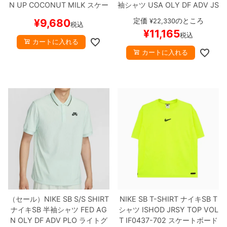
N UP
COCONUT MILK
スケー
袖シャツ
USA OLY DF ADV JS
トボード スケボー
Y SS
紺/赤
FZ4066-451
スケ
定価
のところ
¥
9,680
¥
22,330
税込
ートボード スケボー
【キャン
¥
11,165
税込
セル/返品/交換不可商品】
カートに入れる
カートに入れる
（セール）
NIKE SB S/S SHIRT
NIKE SB T-SHIRT
ナイキSB
T
ナイキSB
半袖シャツ
FED AG
シャツ
ISHOD JRSY TOP
VOL
N OLY DF ADV PLO
ライトグ
T
IF0437-702
スケートボード