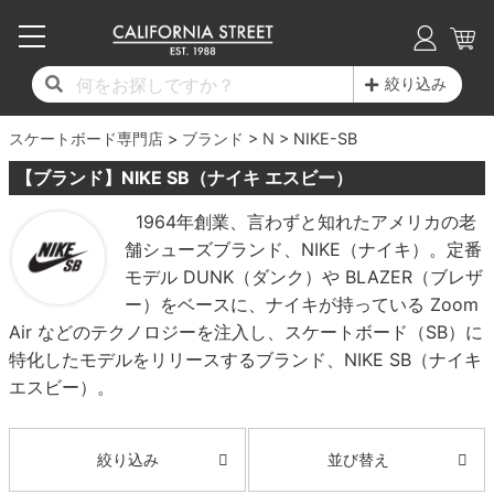
子供用デッキ
7.0inch以下
50mm
20cm
17時までのご注文は当日発送！
17時までのご注文は当日発送！
17時までのご注文は当日発送！
17時までのご注文は当日発送！
17時までのご注文は当日発送！
17時までのご注文は当日発送！
17時までのご注文は当日発送！
17時までのご注文は当日発送！
17時までのご注文は当日発送！
絞り込み
11,000円以上で送料無料！
11,000円以上で送料無料！
11,000円以上で送料無料！
11,000円以上で送料無料！
11,000円以上で送料無料！
11,000円以上で送料無料！
11,000円以上で送料無料！
11,000円以上で送料無料！
11,000円以上で送料無料！
スケートボード専門店
7.0inch以下
7.2inch
51mm
21cm
毎月1日はポイント5倍！10日と20日は3倍！
毎月1日はポイント5倍！10日と20日は3倍！
毎月1日はポイント5倍！10日と20日は3倍！
毎月1日はポイント5倍！10日と20日は3倍！
毎月1日はポイント5倍！10日と20日は3倍！
毎月1日はポイント5倍！10日と20日は3倍！
毎月1日はポイント5倍！10日と20日は3倍！
毎月1日はポイント5倍！10日と20日は3倍！
毎月1日はポイント5倍！10日と20日は3倍！
ブランド
N
NIKE-SB
【ブランド】NIKE SB（ナイキ エスビー）
デッキ新着一覧
トラック新着一覧
ウィール新着一覧
シューズ新着一覧
最新ブログ一覧
初心者の方へ
店舗情報
コンプリートセット（完成品）
Tシャツ
7.2inch
7.3inch
52mm
22cm
1964年創業、言わずと知れたアメリカの老
舗シューズブランド、NIKE（ナイキ）。定番
デッキブランド一覧（全てのデッキ）
トラックブランド一覧（全てのトラック）
ウィールブランド一覧（全てのウィール）
シューズブランド一覧
カテゴリー
商品情報
ショップライダー紹介
7.3inch
7.5inch
53mm
22.5cm
デッキ
ロングスリーブTシャツ
モデル DUNK（ダンク）や BLAZER（ブレザ
ー）をベースに、ナイキが持っている Zoom
サイズからデッキを選ぶ
適合デッキサイズから選ぶ
ウィールをサイズから選ぶ
シューズをサイズから選ぶ
徹底解析
スタッフ紹介
7.5inch
7.6inch
54mm
23cm
トラック
ジャケット
Air などのテクノロジーを注入し、スケートボード（SB）に
特化したモデルをリリースするブランド、NIKE SB（ナイキ
スピットファイヤー F4（フォーミュラフォ
サンダル
スタッフおすすめアイテム
カリフォルニアストリートの歴史
7.6inch
7.7inch
55mm
23.5cm
ウィール
パーカー
エスビー）。
ー）
インソール
ブランド紹介
求人情報
7.7inch
7.8inch
56mm
24cm
ベアリング
トレーナー・セーター
ボーンズ XF（エックスフォーミュラ）
並び替え
絞り込み
シューレース・その他
INFO
プライバシーポリシー
7.8inch
7.9inch
57mm
24.5cm
デッキテープ
パンツ