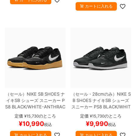
カートに入れる
8.8inch
8.9inch
75mm
29.5cm
8.9inch
9.0inch以上
110mm
30cm
9.0inch以上
シェイプデッキ
高性能デッキ
（セール）
NIKE SB SHOES
ナ
（セール・28cmのみ）
NIKE S
イキSB
シューズ スニーカー
P
B SHOES
ナイキSB
シューズ
S8
BLACK/WHITE-ANTHRAC
スニーカー
PS8
BLACK/WHIT
ITE
FV8493-005
スケートボ
E/BLACK
FV8493-003
スケー
定価
のところ
定価
のところ
¥
15,730
¥
15,730
ード スケボー
【キャンセル/返
トボード スケボー
【キャンセ
¥
10,990
¥
9,990
税込
税込
品/交換不可商品】
ル/返品/交換不可商品】
カートに入れる
カートに入れる