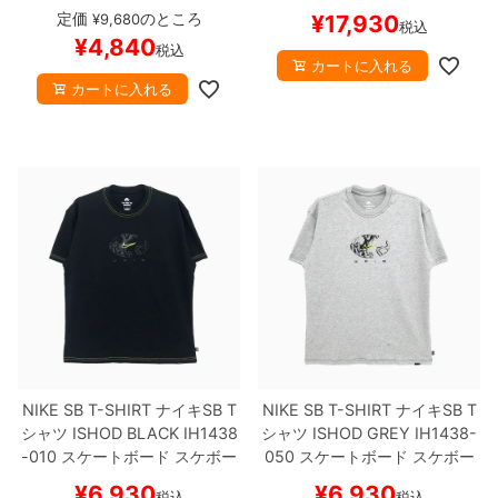
リーン
FZ7006-394
スケート
スケボー
【キャンセル/返品/交
定価
のところ
¥
9,680
¥
17,930
税込
ボード スケボー
【キャンセル/
換不可商品】
¥
4,840
税込
返品/交換不可商品】
カートに入れる
カートに入れる
NIKE SB T-SHIRT
ナイキSB
T
NIKE SB T-SHIRT
ナイキSB
T
シャツ
ISHOD
BLACK
IH1438
シャツ
ISHOD
GREY
IH1438-
-010
スケートボード スケボー
050
スケートボード スケボー
¥
6,930
¥
6,930
税込
税込