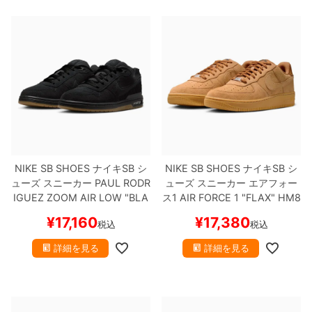
NIKE SB SHOES
ナイキSB
シ
NIKE SB SHOES
ナイキSB
シ
ューズ スニーカー
PAUL RODR
ューズ スニーカー エアフォー
IGUEZ ZOOM AIR LOW "BLA
ス1
AIR FORCE 1 "FLAX"
HM8
CK/GUM"
IQ6827-001
スケー
517-200
スケートボード スケ
¥
17,160
¥
17,380
税込
税込
トボード スケボー
【キャンセ
ボー
【キャンセル/返品/交換不
ル/返品/交換不可商品】
可商品】
詳細を見る
詳細を見る