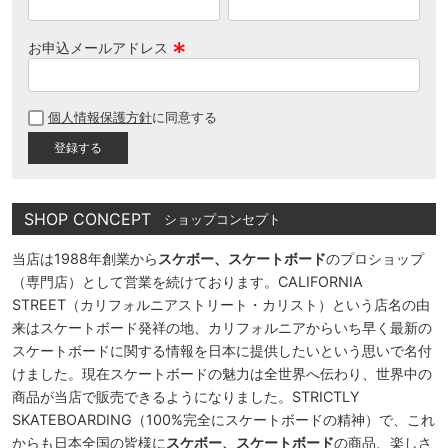
お申込メールアドレス
(
必
個人情報保護方針
に同意する
須
)
SHOP CONCEPT
ショップコンセプト
当店は1988年創業から
スケボー、スケートボード
のプロショップ
（専門店）として営業を続けております。CALIFORNIA
STREET（カリフォルニアストリート・カリスト）という店名の由
来はスケートボード発祥の地、カリフォルニアからいち早く最新の
スケートボードに関する情報を日本に提供したいという思いで名付
けました。現在スケートボードの魅力は全世界へ伝わり、世界中の
商品が当店で販売できるようになりました。STRICTLY
SKATEBOARDING（100%完全にスケートボードの精神）で、これ
からも日本全国の皆様に
スケボー、スケートボード
の商品、楽しさ