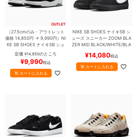
（27.5cmのみ・アウトレット
NIKE SB SHOES
ナイキSB
シ
価格 14,850円 → 9,990円）
NI
ューズ スニーカー
ZOOM BLA
KE SB SHOES
ナイキSB
シュ
ZER MID
BLACK/WHITE/BLA
ーズ スニーカー
AIR MAX ISH
CK
864349-007
スケートボー
定価
のところ
¥
14,850
¥
14,080
税込
OD
FB2393-004
BLACK/WHI
ド スケボー
¥
9,990
税込
TE/BLACK
ソール日焼け
スケ
カートに入れる
ートボード スケボー
カートに入れる