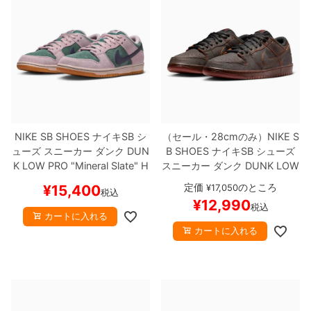
NIKE SB SHOES
ナイキSB
シ
（セール・28cmのみ）
NIKE S
ューズ スニーカー ダンク
DUN
B SHOES
ナイキSB
シューズ
K LOW PRO "Mineral Slate"
H
スニーカー ダンク
DUNK LOW
Q1625-300
スケートボード ス
PRO PRM "Krampus"
HV1668
定価
のところ
¥
15,400
¥
17,050
税込
ケボー
【キャンセル/返品/交換
-001
スケートボード スケボー
¥
12,990
税込
不可商品】
【キャンセル/返品/交換不可商
カートに入れる
品】
カートに入れる