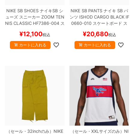
NIKE SB SHOES
ナイキSB
シ
NIKE SB PANTS
ナイキ SB
パ
ューズ スニーカー
ZOOM TEN
ンツ
ISHOD CARGO
BLACK
IF
NIS CLASSIC
HF7386-004
ス
0660-010
スケートボード ス
ケートボード スケボー
【キャ
ケボー
¥
12,100
¥
20,680
税込
税込
ンセル/返品/交換不可商品】
カートに入れる
カートに入れる
（セール・32inchのみ）
NIKE
（セール・XXLサイズのみ）
NI