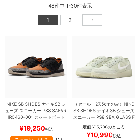
ボーンズ STF（エスティーエフ）
48
件中
1
-
30
件表示
スケートパーク情報
特定商取引法に基づく表記
7.9inch
8.0inch
58mm
25cm
ボルト
ショーツ
パウエルペラルタ DF（ドラゴンフォーミュ
1
2
ラ）
8.0inch
8.1inch
59mm
25.5cm
パーツ・その他
長袖ボタンシャツ
ソフトウィール（クルーザー）
8.1inch
8.2inch
60mm
26cm
足回りセット（トラック・ウィールセット）
7分袖シャツ・ラグラン
8.2inch
8.3inch
62mm
26.5cm
ヘルメット・パッド
半袖シャツ
8.3inch
8.4inch
63mm
27cm
練習用アイテム（初心者におすすめ）
キャップ
8.4inch
8.5inch
64mm
27.5cm
スケートケース・バッグ
ソックス
NIKE SB SHOES
ナイキSB
シ
（セール・27.5cmのみ）
NIKE
8.5inch
8.6inch
65mm
28cm
メディア（雑誌・DVD・CD）
アンダーウエア
ューズ スニーカー
PS8
SAFARI
SB SHOES
ナイキSB
シューズ
IR0460-001
スケートボード
スニーカー
PS8
SEA GLASS
F
8.6inch
8.7inch
70mm
28.5cm
スケボー
【キャンセル/返品/交
V8493-006
スケートボード ス
サイズの測り方
定価
のところ
¥
19,250
¥
15,730
税込
換不可商品】
ケボー
【キャンセル/返品/交換
¥
10,990
税込
不可商品】
8.7inch
8.8inch
72mm
29cm
カートに入れる