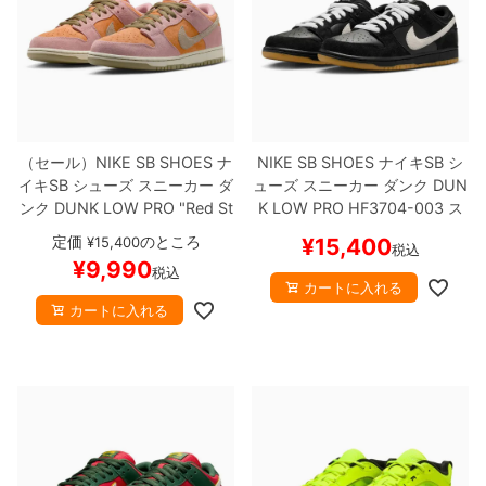
（セール）
NIKE SB SHOES
ナ
NIKE SB SHOES
ナイキSB
シ
イキSB
シューズ スニーカー ダ
ューズ スニーカー ダンク
DUN
ンク
DUNK LOW PRO "Red St
K LOW PRO
HF3704-003
ス
ardust"
HJ4135-600
スケート
ケートボード スケボー
【キャ
定価
のところ
¥
15,400
¥
15,400
税込
ボード スケボー
【キャンセル/
ンセル/返品/交換不可商品】
¥
9,990
税込
返品/交換不可商品】
カートに入れる
カートに入れる