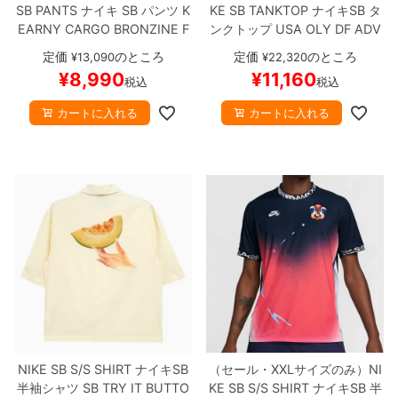
SB PANTS
ナイキ SB
パンツ
K
KE SB TANKTOP
ナイキSB
タ
EARNY CARGO
BRONZINE
F
ンクトップ
USA OLY DF ADV
Q0495-716
スケートボード ス
JSY TANK
白/赤/紺
FZ4073-1
定価
のところ
定価
のところ
¥
13,090
¥
22,320
ケボー
00
スケートボード スケボー
¥
8,990
¥
11,160
税込
税込
【キャンセル/返品/交換不可商
品】
カートに入れる
カートに入れる
NIKE SB S/S SHIRT
ナイキSB
（セール・XXLサイズのみ）
NI
半袖シャツ
SB TRY IT BUTTO
KE SB S/S SHIRT
ナイキSB
半