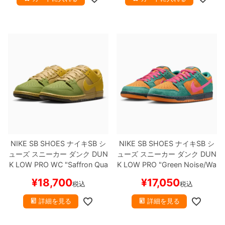
NIKE SB SHOES
ナイキSB
シ
NIKE SB SHOES
ナイキSB
シ
ューズ スニーカー ダンク
DUN
ューズ スニーカー ダンク
DUN
K LOW PRO WC "Saffron Qua
K LOW PRO "Green Noise/Wa
rtz"
IO0427-300
スケートボー
termelon"
HQ1625-301
スケ
¥
18,700
¥
17,050
税込
税込
ド スケボー
【キャンセル/返品/
ートボード スケボー
【キャン
交換不可商品】
セル/返品/交換不可商品】
詳細を見る
詳細を見る