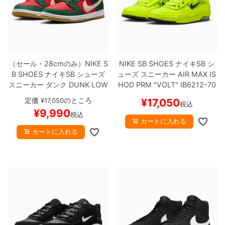
（セール・28cmのみ）
NIKE S
NIKE SB SHOES
ナイキSB
シ
B SHOES
ナイキSB
シューズ
ューズ スニーカー
AIR MAX IS
スニーカー ダンク
DUNK LOW
HOD PRM
"VOLT"
IB6212-70
PRO PRM "SEATTLE SUPERS
1
スケートボード スケボー
定価
のところ
¥
17,050
¥
17,050
税込
ONICS"
FZ1287-300
スケート
【キャンセル/返品/交換不可商
¥
9,990
税込
ボード スケボー
【キャンセル/
品】
カートに入れる
返品/交換不可商品】
カートに入れる