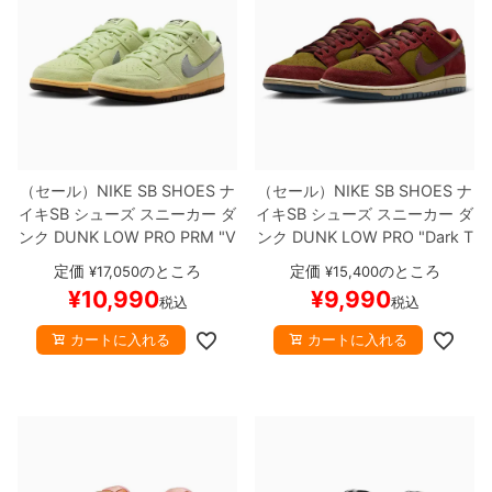
（セール）
NIKE SB SHOES
ナ
（セール）
NIKE SB SHOES
ナ
イキSB
シューズ スニーカー ダ
イキSB
シューズ スニーカー ダ
ンク
DUNK LOW PRO PRM "V
ンク
DUNK LOW PRO "Dark T
erdugo Mountain"
HQ1626-3
eam Red"
HQ1625-600
スケ
定価
のところ
定価
のところ
¥
17,050
¥
15,400
00
スケートボード スケボー
ートボード スケボー
【キャン
¥
10,990
¥
9,990
税込
税込
【キャンセル/返品/交換不可商
セル/返品/交換不可商品】
品】
カートに入れる
カートに入れる