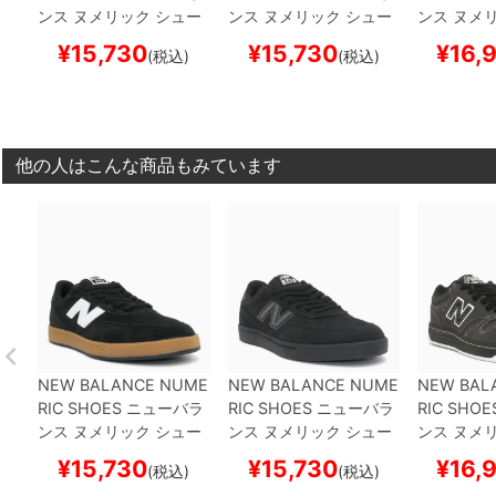
ンス ヌメリック
シュー
ンス ヌメリック
シュー
ンス ヌメ
ズ スニーカー
440 V2
ズ スニーカー
440 V2
ズ スニー
¥
15,730
¥
15,730
¥
16,
(税込)
(税込)
NM440BNG
BLACK/G
UN440BVU
BLACK/BL
480CSS
C
UM
スケートボード ス
ACK
スケートボード ス
CK
スケー
ケボー
ケボー
ボー
他の人はこんな商品もみています
NEW BALANCE NUME
NEW BALANCE NUME
NEW BAL
RIC SHOES
ニューバラ
RIC SHOES
ニューバラ
RIC SHOE
ンス ヌメリック
シュー
ンス ヌメリック
シュー
ンス ヌメ
ズ スニーカー
440 V2
ズ スニーカー
440 V2
ズ スニー
¥
15,730
¥
15,730
¥
16,
(税込)
(税込)
NM440BNG
BLACK/G
UN440BVU
BLACK/BL
480CSS
C