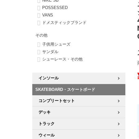
NIKE SB
POSSESSED
8.8inch
8.9inch
75mm
29.5cm
VANS
ドメスティックブランド
8.9inch
9.0inch以上
110mm
30cm
その他
子供用シューズ
9.0inch以上
サンダル
シューレース・その他
シェイプデッキ
高性能デッキ
インソール
SKATEBOARD・スケートボード
コンプリートセット
デッキ
トラック
ウィール