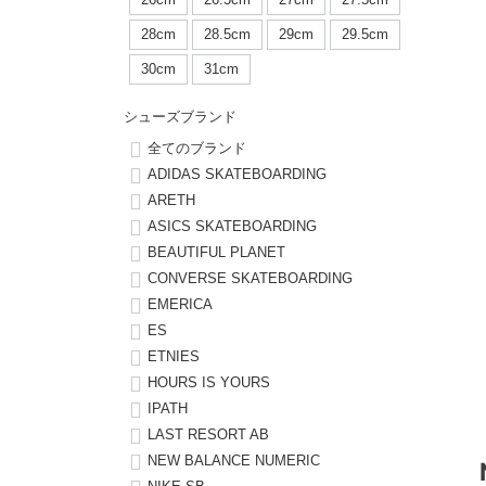
ボーンズ STF（エスティーエフ）
シューレース・その他
INFO
プライバシーポリシー
デッキテープ
パンツ
28cm
28.5cm
29cm
29.5cm
7.9inch
8.0inch
58mm
25cm
パウエルペラルタ DF（ドラゴンフォーミュラ）
スケートパーク情報
特定商取引法に基づく表記
ボルト
ショーツ
30cm
31cm
8.0inch
8.1inch
59mm
25.5cm
ソフトウィール（クルーザー）
パーツ・その他
長袖ボタンシャツ
シューズブランド
8.1inch
8.2inch
60mm
26cm
全てのブランド
足回りセット（トラック・ウィールセット）
7分袖シャツ・ラグラン
ADIDAS SKATEBOARDING
ARETH
8.2inch
8.3inch
62mm
26.5cm
ASICS SKATEBOARDING
ヘルメット・パッド
半袖シャツ
BEAUTIFUL PLANET
8.3inch
8.4inch
63mm
27cm
CONVERSE SKATEBOARDING
練習用アイテム（初心者におすすめ）
キャップ
EMERICA
8.4inch
8.5inch
64mm
27.5cm
ES
スケートケース・バッグ
ソックス
ETNIES
8.5inch
8.6inch
65mm
28cm
HOURS IS YOURS
メディア（雑誌・DVD・CD）
アンダーウエア
IPATH
8.6inch
8.7inch
70mm
28.5cm
LAST RESORT AB
サイズの測り方
NEW BALANCE NUMERIC
8.7inch
8.8inch
72mm
29cm