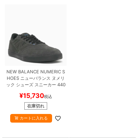
8.8inch
8.9inch
75mm
29.5cm
8.9inch
9.0inch以上
110mm
30cm
9.0inch以上
シェイプデッキ
NEW BALANCE NUMERIC S
高性能デッキ
HOES
ニューバランス ヌメリ
ック
シューズ スニーカー
440
V2
NM440WD2
CEMENT/BL
¥
15,730
税込
ACK
スケートボード スケボー
在庫切れ
カートに入れる