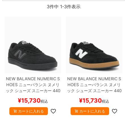
ボーンズ STF（エスティーエフ）
3
件中
1
-
3
件表示
スケートパーク情報
特定商取引法に基づく表記
7.9inch
8.0inch
58mm
25cm
ボルト
ショーツ
パウエルペラルタ DF（ドラゴンフォーミュ
ラ）
8.0inch
8.1inch
59mm
25.5cm
パーツ・その他
長袖ボタンシャツ
ソフトウィール（クルーザー）
8.1inch
8.2inch
60mm
26cm
足回りセット（トラック・ウィールセット）
7分袖シャツ・ラグラン
8.2inch
8.3inch
62mm
26.5cm
ヘルメット・パッド
半袖シャツ
8.3inch
8.4inch
63mm
27cm
練習用アイテム（初心者におすすめ）
キャップ
NEW BALANCE NUMERIC S
NEW BALANCE NUMERIC S
8.4inch
8.5inch
64mm
27.5cm
HOES
ニューバランス ヌメリ
HOES
ニューバランス ヌメリ
スケートケース・バッグ
ソックス
ック
シューズ スニーカー
440
ック
シューズ スニーカー
440
V2
UN440BVU
BLACK/BLAC
V2
NM440BNG
BLACK/GUM
8.5inch
8.6inch
65mm
28cm
¥
15,730
¥
15,730
メディア（雑誌・DVD・CD）
アンダーウエア
税込
税込
K
スケートボード スケボー
スケートボード スケボー
8.6inch
8.7inch
70mm
28.5cm
カートに入れる
カートに入れる
サイズの測り方
8.7inch
8.8inch
72mm
29cm