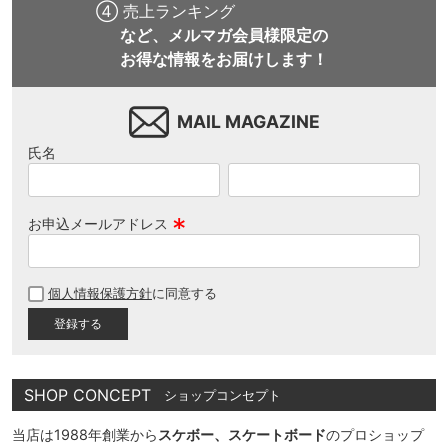
④ 売上ランキング
など、メルマガ会員様限定の
お得な情報をお届けします！
MAIL MAGAZINE
氏名
お申込メールアドレス
(
必
個人情報保護方針
に同意する
須
)
SHOP CONCEPT
ショップコンセプト
当店は1988年創業から
スケボー、スケートボード
のプロショップ