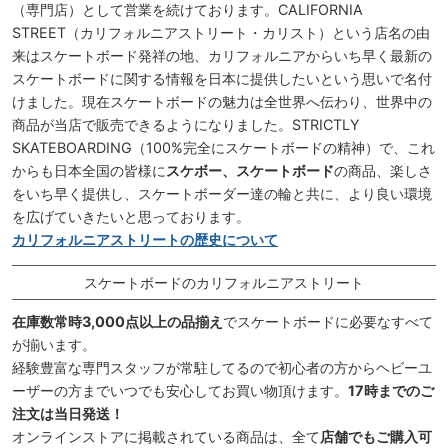
（専門店）として営業を続けております。CALIFORNIA
STREET（カリフォルニアストリート・カリスト）という店名の由
来はスケートボード発祥の地、カリフォルニアからいち早く最新の
スケートボードに関する情報を日本に提供したいという思いで名付
けました。現在スケートボードの魅力は全世界へ伝わり、世界中の
商品が当店で販売できるようになりました。STRICTLY
SKATEBOARDING（100%完全にスケートボードの精神）で、これ
からも日本全国の皆様に
スケボー、スケートボード
の商品、楽しさ
をいち早く提供し、スケートボーダー達の輪と共に、より良い環境
を広げていきたいと思っております。
カリフォルニアストリートの歴史について
スケートボードのカリフォルニアストリート
在庫数常時3,000点以上の品揃え
でスケートボードに必要なすべて
が揃います。
経験豊富な専門スタッフが常駐してるので初心者の方からヘビーユ
ーザーの方までいつでも安心してお買い物頂けます。
17時までのご
注文は当日発送！
オンラインストアに掲載されている商品は、全て
店舗でもご購入可