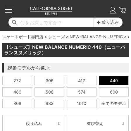
子供用デッキ
7.0inch以下
50mm
20cm
17時までのご注文は当日発送！
17時までのご注文は当日発送！
17時までのご注文は当日発送！
17時までのご注文は当日発送！
17時までのご注文は当日発送！
17時までのご注文は当日発送！
17時までのご注文は当日発送！
17時までのご注文は当日発送！
17時までのご注文は当日発送！
絞り込み
11,000円以上で送料無料！
11,000円以上で送料無料！
11,000円以上で送料無料！
11,000円以上で送料無料！
11,000円以上で送料無料！
11,000円以上で送料無料！
11,000円以上で送料無料！
11,000円以上で送料無料！
11,000円以上で送料無料！
スケートボード専門店
7.0inch以下
7.2inch
51mm
21cm
毎月1日はポイント5倍！10日と20日は3倍！
毎月1日はポイント5倍！10日と20日は3倍！
毎月1日はポイント5倍！10日と20日は3倍！
毎月1日はポイント5倍！10日と20日は3倍！
毎月1日はポイント5倍！10日と20日は3倍！
毎月1日はポイント5倍！10日と20日は3倍！
毎月1日はポイント5倍！10日と20日は3倍！
毎月1日はポイント5倍！10日と20日は3倍！
毎月1日はポイント5倍！10日と20日は3倍！
シューズ
NEW-BALANCE-NUMERIC
4
【シューズ】NEW BALANCE NUMERIC 440（ニューバ
デッキ新着一覧
トラック新着一覧
ウィール新着一覧
シューズ新着一覧
最新ブログ一覧
初心者の方へ
店舗情報
コンプリートセット（完成品）
Tシャツ
7.2inch
7.3inch
52mm
22cm
ランスヌメリック）
デッキブランド一覧（全てのデッキ）
トラックブランド一覧（全てのトラック）
ウィールブランド一覧（全てのウィール）
シューズブランド一覧
カテゴリー
商品情報
ショップライダー紹介
7.3inch
7.5inch
53mm
22.5cm
デッキ
ロングスリーブTシャツ
定番モデルから選ぶ
272
306
417
440
サイズからデッキを選ぶ
適合デッキサイズから選ぶ
ウィールをサイズから選ぶ
シューズをサイズから選ぶ
徹底解析
スタッフ紹介
7.5inch
7.6inch
54mm
23cm
トラック
ジャケット
480
508
574
600
スピットファイヤー F4（フォーミュラフォ
サンダル
スタッフおすすめアイテム
カリフォルニアストリートの歴史
7.6inch
7.7inch
55mm
23.5cm
ウィール
パーカー
ー）
808
933
1010
全てのモデル
インソール
ブランド紹介
求人情報
7.7inch
7.8inch
56mm
24cm
ベアリング
トレーナー・セーター
ボーンズ XF（エックスフォーミュラ）
並び替え
絞り込み
シューレース・その他
INFO
プライバシーポリシー
7.8inch
7.9inch
57mm
24.5cm
デッキテープ
パンツ