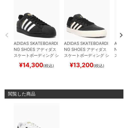
ADIDAS SKATEBOARDI
ADIDAS SKATEBOARDI
ADIDA
NG SHOES
アディダス
NG SHOES
アディダス
NG SH
スケートボーディング
シ
スケートボーディング
シ
スケー
ューズ スニーカー スー
ューズ スニーカー
BUSE
ューズ
¥
14,300
¥
13,200
¥
1
(税込)
(税込)
パースター
SUPERSTAR
NITZ VULC 2
BLACK/W
BURN
ADV
BLACK/WHITE/W
HITE/WHITE
HQ4711
ス
ARBO
HITE
GW6931
スケート
ケートボード スケボー
トボー
ボード スケボー
閲覧した商品