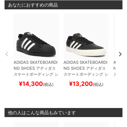
あなたにおすすめの商品
ADIDAS SKATEBOARDI
ADIDAS SKATEBOARDI
ADIDA
NG SHOES
アディダス
NG SHOES
アディダス
NG SH
スケートボーディング
シ
スケートボーディング
シ
スケー
ューズ スニーカー スー
ューズ スニーカー
BUSE
ューズ
¥
14,300
¥
13,200
¥
1
(税込)
(税込)
パースター
SUPERSTAR
NITZ VULC 2
BLACK/W
BURN
ADV
BLACK/WHITE/W
HITE/WHITE
HQ4711
ス
ARBO
HITE
GW6931
スケート
ケートボード スケボー
トボー
ボード スケボー
他の人はこんな商品もみています