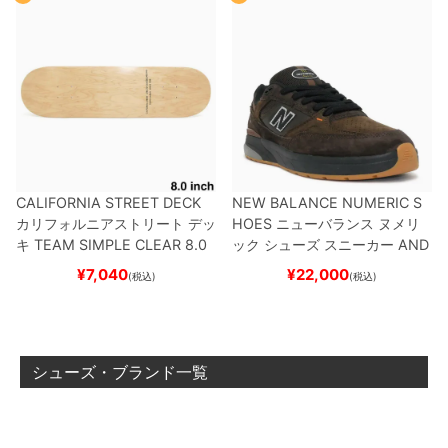
CALIFORNIA STREET DECK
NEW BALANCE NUMERIC S
カリフォルニアストリート
デッ
HOES
ニューバランス ヌメリ
キ
TEAM
SIMPLE CLEAR 8.0
ック
シューズ スニーカー
AND
ブランク（DSM）
スケートボ
REW REYNOLDS 933
NM933
¥
7,040
¥
22,000
(税込)
(税込)
ード スケボー
BAR
BROWN/BLACK
スケート
ボード スケボー
シューズ・ブランド一覧