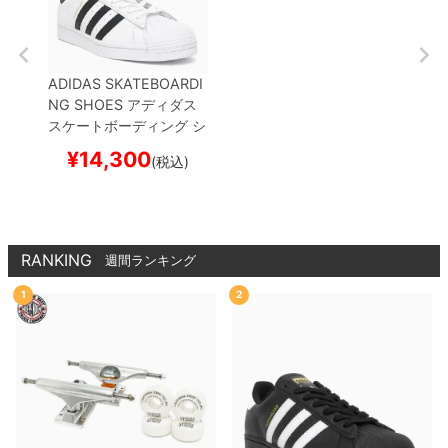
ADIDAS SKATEBOARDI
NG SHOES
アディダス
スケートボーディング
シ
ューズ スニーカー スー
¥
14,300
(税込)
パースター
SUPERSTAR
ADV
WHITE/BLACK/W
HITE
GW6930
スケート
ボード スケボー
RANKING
週間ランキング
1
2