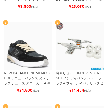
SLIM FIT 30 LENGTH
BLACK
ード スケボー
¥
8,800
¥
25,080
(税込)
(税込)
スケートボード スケボー
5
6
NEW BALANCE NUMERIC S
足回りセット
INDEPENDENT
HOES
ニューバランス ヌメリ
SET
インディペンデント
トラ
ック
シューズ スニーカー
AND
ック＆ウィール＆ベアリングセ
REW REYNOLDS 933
UN933
ット
（クルーザー用）
スケート
¥
24,860
¥
14,454
(税込)
(税込)
BNT
BLACK/NAVY
スケートボ
ボード スケボー
ード スケボー
7
8