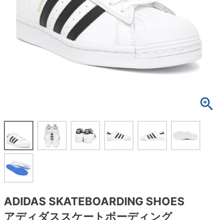
ボーンズ STF（エスティーエフ）
スケートパーク情報
特定商取引法に基づく表記
7.9inch
8.0inch
58mm
25cm
ボルト
ショーツ
パウエルペラルタ DF（ドラゴンフォーミュ
ラ）
8.0inch
8.1inch
59mm
25.5cm
パーツ・その他
長袖ボタンシャツ
ソフトウィール（クルーザー）
8.1inch
8.2inch
60mm
26cm
足回りセット（トラック・ウィールセット）
7分袖シャツ・ラグラン
8.2inch
8.3inch
62mm
26.5cm
ヘルメット・パッド
半袖シャツ
8.3inch
8.4inch
63mm
27cm
練習用アイテム（初心者におすすめ）
キャップ
8.4inch
8.5inch
64mm
27.5cm
スケートケース・バッグ
ソックス
8.5inch
8.6inch
65mm
28cm
メディア（雑誌・DVD・CD）
アンダーウエア
8.6inch
8.7inch
70mm
28.5cm
サイズの測り方
ADIDAS SKATEBOARDING SHOES
アディダススケートボーディング
8.7inch
8.8inch
72mm
29cm