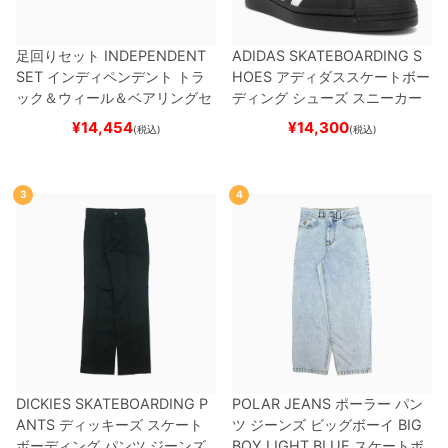
足回りセット
INDEPENDENT
ADIDAS SKATEBOARDING S
SET
インディペンデント
トラ
HOES
アディダススケートボー
ック＆ウィール＆ベアリングセ
ディング
シューズ スニーカー
ット
（トリック用）
スケートボ
スーパースター
SUPERSTAR A
¥
14,454
¥
14,300
(税込)
(税込)
ード スケボー
DV
BLACK/WHITE/WHITE
G
W6931
スケートボード スケボ
ー
3
4
DICKIES SKATEBOARDING P
POLAR JEANS
ポーラー
パン
ANTS
ディッキーズ スケート
ツ ジーンズ ビッグボーイ
BIG
ボーディング
パンツ ジーンズ
BOY
LIGHT BLUE
スケートボ