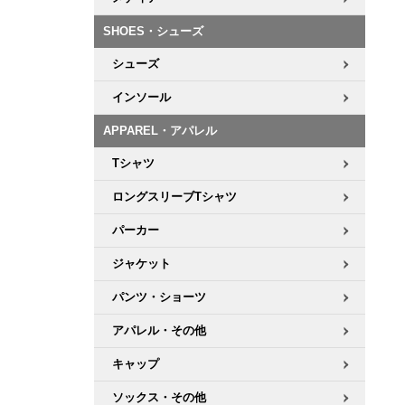
ボーンズ STF（エスティーエフ）
シューレース・その他
INFO
プライバシーポリシー
デッキテープ
パンツ
7.9inch
8.0inch
58mm
25cm
SHOES・シューズ
パウエルペラルタ DF（ドラゴンフォーミュラ）
スケートパーク情報
特定商取引法に基づく表記
ボルト
ショーツ
シューズ
8.0inch
8.1inch
59mm
25.5cm
ソフトウィール（クルーザー）
パーツ・その他
長袖ボタンシャツ
インソール
8.1inch
8.2inch
60mm
26cm
APPAREL・アパレル
足回りセット（トラック・ウィールセット）
7分袖シャツ・ラグラン
Tシャツ
8.2inch
8.3inch
62mm
26.5cm
ヘルメット・パッド
半袖シャツ
ロングスリーブTシャツ
8.3inch
8.4inch
63mm
27cm
パーカー
練習用アイテム（初心者におすすめ）
キャップ
8.4inch
8.5inch
64mm
27.5cm
ジャケット
スケートケース・バッグ
ソックス
パンツ・ショーツ
8.5inch
8.6inch
65mm
28cm
アパレル・その他
メディア（雑誌・DVD・CD）
アンダーウエア
8.6inch
8.7inch
70mm
28.5cm
キャップ
サイズの測り方
ソックス・その他
8.7inch
8.8inch
72mm
29cm