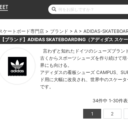
スケートボード専門店
ブランド
A
ADIDAS-SKATEBOA
【ブランド】ADIDAS SKATEBOARDING（アディダス ス
言わずと知れたドイツのシューズブランド 
古くからスポーツシューズを作り続けて培っ
界にも向ける。
アディダスの看板シューズ CAMPUS、SUP
ド用に大幅に改良され、世界中のスケータ
です。
34
件中
1
-
30
件表
1
2