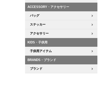
ACCESSORY・アクセサリー
8.8inch
8.9inch
75mm
29.5cm
バッグ
8.9inch
9.0inch以上
110mm
30cm
ステッカー
アクセサリー
9.0inch以上
KIDS・子供用
シェイプデッキ
子供用アイテム
高性能デッキ
BRANDS・ブランド
ブランド