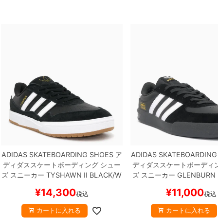
ADIDAS SKATEBOARDING SHOES
ア
ADIDAS SKATEBOARDING
ディダススケートボーディング
シュー
ディダススケートボーディ
ズ スニーカー
TYSHAWN II
BLACK/W
ズ スニーカー
GLENBURN
HITE
JI0846
スケートボード スケボー
HITE/CARBON
KJ5045
ス
¥
14,300
¥
11,000
税込
税込
ド スケボー
カートに入れる
カートに入れる