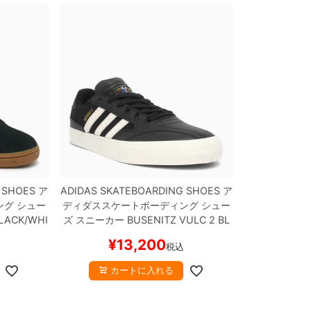
 SHOES
ア
ADIDAS SKATEBOARDING SHOES
ア
ング
シュー
ディダススケートボーディング
シュー
LACK/WHI
ズ スニーカー
BUSENITZ VULC 2
BL
ボード ス
ACK/WHITE/WHITE
HQ4711
スケート
¥
13,200
税込
ボード スケボー
カートに入れる