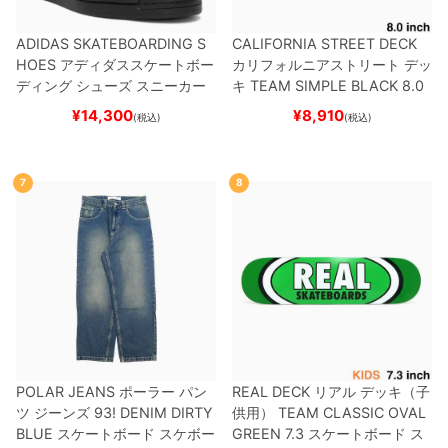
ADIDAS SKATEBOARDING S
CALIFORNIA STREET DECK
HOES
アディダススケートボー
カリフォルニアストリート
デッ
ディング
シューズ スニーカー
キ
TEAM
SIMPLE BLACK 8.0
スーパースター
SUPERSTAR A
ブランク（BBS / GENERATO
¥
14,300
¥
8,910
(税込)
(税込)
DV
BLACK/WHITE/WHITE
G
R）
スケートボード スケボー
W6931
スケートボード スケボ
ー
7
8
POLAR JEANS
ポーラー
パン
REAL DECK
リアル
デッキ（子
ツ ジーンズ
93! DENIM
DIRTY
供用）
TEAM
CLASSIC OVAL
BLUE
スケートボード スケボー
GREEN 7.3
スケートボード ス