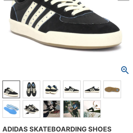
ボーンズ STF（エスティーエフ）
スケートパーク情報
特定商取引法に基づく表記
7.9inch
8.0inch
58mm
25cm
ボルト
ショーツ
パウエルペラルタ DF（ドラゴンフォーミュ
ラ）
8.0inch
8.1inch
59mm
25.5cm
パーツ・その他
長袖ボタンシャツ
ソフトウィール（クルーザー）
8.1inch
8.2inch
60mm
26cm
足回りセット（トラック・ウィールセット）
7分袖シャツ・ラグラン
8.2inch
8.3inch
62mm
26.5cm
ヘルメット・パッド
半袖シャツ
8.3inch
8.4inch
63mm
27cm
練習用アイテム（初心者におすすめ）
キャップ
8.4inch
8.5inch
64mm
27.5cm
スケートケース・バッグ
ソックス
8.5inch
8.6inch
65mm
28cm
メディア（雑誌・DVD・CD）
アンダーウエア
8.6inch
8.7inch
70mm
28.5cm
サイズの測り方
ADIDAS SKATEBOARDING SHOES
8.7inch
8.8inch
72mm
29cm