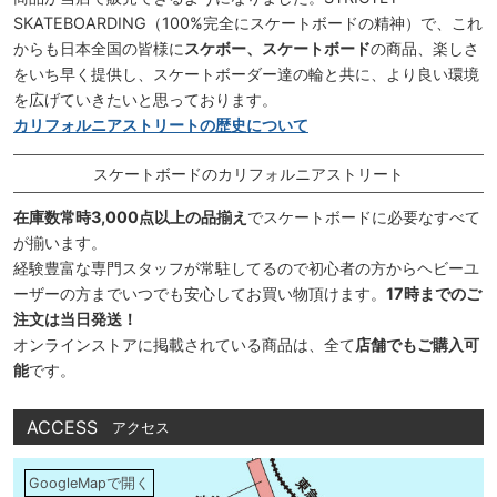
SKATEBOARDING（100%完全にスケートボードの精神）で、これ
からも日本全国の皆様に
スケボー、スケートボード
の商品、楽しさ
をいち早く提供し、スケートボーダー達の輪と共に、より良い環境
を広げていきたいと思っております。
カリフォルニアストリートの歴史について
スケートボードのカリフォルニアストリート
在庫数常時3,000点以上の品揃え
でスケートボードに必要なすべて
が揃います。
経験豊富な専門スタッフが常駐してるので初心者の方からヘビーユ
ーザーの方までいつでも安心してお買い物頂けます。
17時までのご
注文は当日発送！
オンラインストアに掲載されている商品は、全て
店舗でもご購入可
能
です。
ACCESS
アクセス
GoogleMapで開く