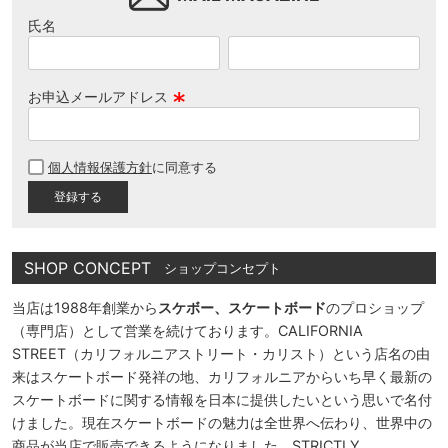
氏名
お申込メールアドレス
(
必
個人情報保護方針
に同意する
須
)
SHOP CONCEPT
ショップコンセプト
当店は1988年創業から
スケボー、スケートボード
のプロショップ
（専門店）として営業を続けております。CALIFORNIA
STREET（カリフォルニアストリート・カリスト）という店名の由
来はスケートボード発祥の地、カリフォルニアからいち早く最新の
スケートボードに関する情報を日本に提供したいという思いで名付
けました。現在スケートボードの魅力は全世界へ伝わり、世界中の
商品が当店で販売できるようになりました。STRICTLY