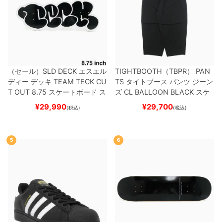
（セール）
SLD DECK
エスエル
TIGHTBOOTH（TBPR） PAN
ディー
デッキ
TEAM
TECK CU
TS
タイトブース
パンツ ジーン
T OUT 8.75
スケートボード ス
ズ
CL BALLOON
BLACK
スケ
ケボー
ートボード スケボー
¥
29,990
¥
29,700
(税込)
(税込)
5
6