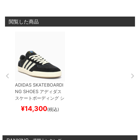
ボード スケボー
ード スケボー
ボード
閲覧した商品
ADIDAS SKATEBOARDI
NG SHOES
アディダス
スケートボーディング
シ
ューズ スニーカー
GLEN
¥
14,300
(税込)
BURN x THRASHER
BL
ACK/WHITE/GUM
KH7
384
スケートボード ス
ケボー