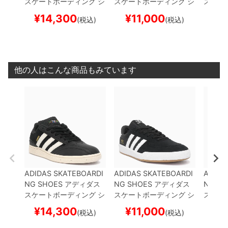
スケートボーディング
シ
スケートボーディング
シ
スケー
ューズ スニーカー
BUSE
ューズ スニーカー
GLEN
ューズ
¥
14,300
¥
11,000
¥
1
(税込)
(税込)
NITZ
BLACK/WHITE/W
BURN
BLACK/WHITE/G
AWN II
HITE
HQ4708
スケート
UM
HP3514
スケートボ
GUM
H
ボード スケボー
ード スケボー
ボード
他の人はこんな商品もみています
ADIDAS SKATEBOARDI
ADIDAS SKATEBOARDI
ADIDA
NG SHOES
アディダス
NG SHOES
アディダス
NG SH
スケートボーディング
シ
スケートボーディング
シ
スケー
ューズ スニーカー
BUSE
ューズ スニーカー
GLEN
ューズ
¥
14,300
¥
11,000
¥
1
(税込)
(税込)
NITZ
BLACK/WHITE/W
BURN
BLACK/WHITE/G
AWN II
HITE
HQ4708
スケート
UM
HP3514
スケートボ
GUM
H