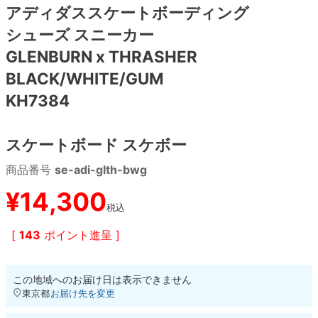
アディダススケートボーディング
シューズ スニーカー
8.8inch
8.9inch
75mm
29.5cm
GLENBURN x THRASHER
8.9inch
9.0inch以上
110mm
30cm
BLACK/WHITE/GUM
KH7384
9.0inch以上
スケートボード スケボー
シェイプデッキ
商品番号
se-adi-glth-bwg
高性能デッキ
¥
14,300
税込
[
143
ポイント進呈 ]
この地域へのお届け日は表示できません
東京都
お届け先を変更