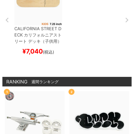
CALIFORNIA STREET D
ECK
カリフォルニアスト
リート
デッキ（子供用）
TEAM
SIMPLE CLEAR
¥
7,040
(税込)
MINI 7.25
ブランク（DS
M）
スケートボード ス
ケボー
RANKING
週間ランキング
1
2