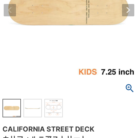
ボーンズ STF（エスティーエフ）
スケートパーク情報
特定商取引法に基づく表記
7.9inch
8.0inch
58mm
25cm
ボルト
ショーツ
パウエルペラルタ DF（ドラゴンフォーミュ
ラ）
8.0inch
8.1inch
59mm
25.5cm
パーツ・その他
長袖ボタンシャツ
ソフトウィール（クルーザー）
8.1inch
8.2inch
60mm
26cm
足回りセット（トラック・ウィールセット）
7分袖シャツ・ラグラン
8.2inch
8.3inch
62mm
26.5cm
ヘルメット・パッド
半袖シャツ
8.3inch
8.4inch
63mm
27cm
練習用アイテム（初心者におすすめ）
キャップ
8.4inch
8.5inch
64mm
27.5cm
スケートケース・バッグ
ソックス
8.5inch
8.6inch
65mm
28cm
メディア（雑誌・DVD・CD）
アンダーウエア
8.6inch
8.7inch
70mm
28.5cm
サイズの測り方
CALIFORNIA STREET DECK
8.7inch
8.8inch
72mm
29cm