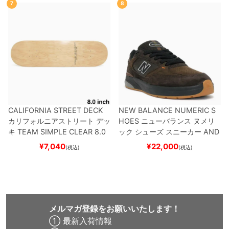
7
8
CALIFORNIA STREET DECK
NEW BALANCE NUMERIC S
カリフォルニアストリート
デッ
HOES
ニューバランス ヌメリ
キ
TEAM
SIMPLE CLEAR 8.0
ック
シューズ スニーカー
AND
ブランク（DSM）
スケートボ
REW REYNOLDS 933
NM933
¥
7,040
¥
22,000
(税込)
(税込)
ード スケボー
BAR
BROWN/BLACK
スケート
ボード スケボー
メルマガ登録をお願いいたします！
① 最新入荷情報