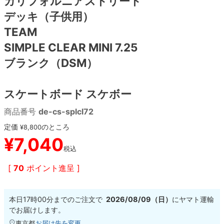
カリフォルニアストリート
デッキ（子供用）
8.8inch
8.9inch
75mm
29.5cm
TEAM
SIMPLE CLEAR MINI 7.25
8.9inch
9.0inch以上
110mm
30cm
ブランク（DSM）
9.0inch以上
スケートボード スケボー
シェイプデッキ
商品番号
de-cs-splcl72
高性能デッキ
定価
のところ
¥
8,800
¥
7,040
税込
[
70
ポイント進呈 ]
本日
17時00分
までのご注文で
2026/08/09（日）
に
ヤマト運輸
でお届けします。
東京都
お届け先を変更