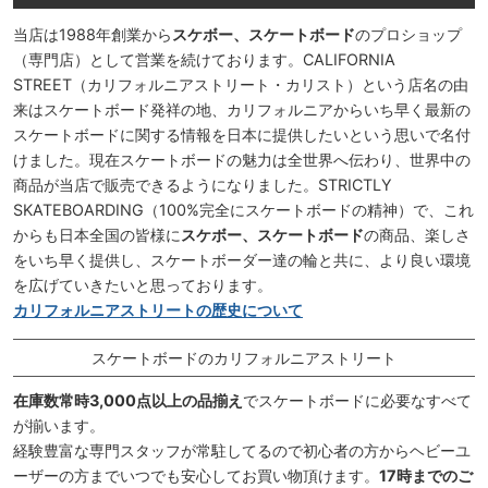
当店は1988年創業から
スケボー、スケートボード
のプロショップ
（専門店）として営業を続けております。CALIFORNIA
STREET（カリフォルニアストリート・カリスト）という店名の由
来はスケートボード発祥の地、カリフォルニアからいち早く最新の
スケートボードに関する情報を日本に提供したいという思いで名付
けました。現在スケートボードの魅力は全世界へ伝わり、世界中の
商品が当店で販売できるようになりました。STRICTLY
SKATEBOARDING（100%完全にスケートボードの精神）で、これ
からも日本全国の皆様に
スケボー、スケートボード
の商品、楽しさ
をいち早く提供し、スケートボーダー達の輪と共に、より良い環境
を広げていきたいと思っております。
カリフォルニアストリートの歴史について
スケートボードのカリフォルニアストリート
在庫数常時3,000点以上の品揃え
でスケートボードに必要なすべて
が揃います。
経験豊富な専門スタッフが常駐してるので初心者の方からヘビーユ
ーザーの方までいつでも安心してお買い物頂けます。
17時までのご