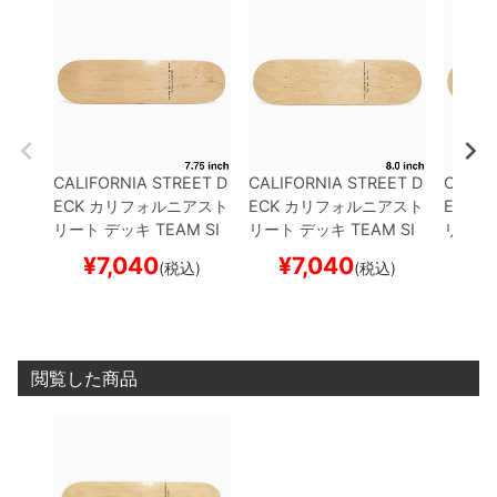
CALIFORNIA STREET D
CALIFORNIA STREET D
CALIF
ECK
カリフォルニアスト
ECK
カリフォルニアスト
ECK
カ
リート
デッキ
TEAM
SI
リート
デッキ
TEAM
SI
リート
MPLE CLEAR 7.75
ブラ
MPLE CLEAR 8.0
ブラ
MPLE C
¥
7,040
¥
7,040
¥
(税込)
(税込)
ンク（DSM）
スケート
ンク（DSM）
スケート
ク（D
ボード スケボー
ボード スケボー
ード 
閲覧した商品