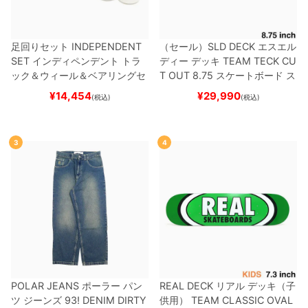
足回りセット
INDEPENDENT
（セール）
SLD DECK
エスエル
SET
インディペンデント
トラ
ディー
デッキ
TEAM
TECK CU
ック＆ウィール＆ベアリングセ
T OUT 8.75
スケートボード ス
ット
（トリック用）
スケートボ
ケボー
¥
14,454
¥
29,990
(税込)
(税込)
ード スケボー
3
4
POLAR JEANS
ポーラー
パン
REAL DECK
リアル
デッキ（子
ツ ジーンズ
93! DENIM
DIRTY
供用）
TEAM
CLASSIC OVAL