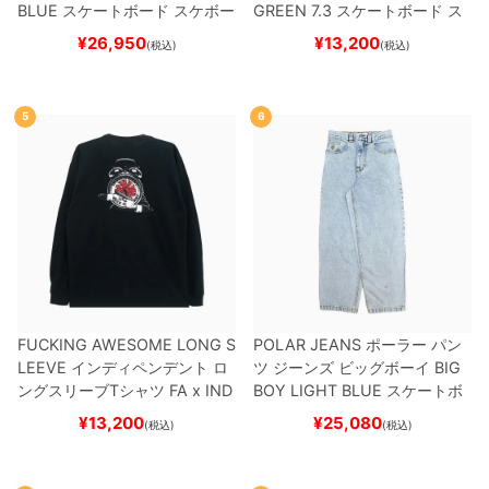
BLUE
スケートボード スケボー
GREEN 7.3
スケートボード ス
ケボー
¥
26,950
¥
13,200
(税込)
(税込)
5
6
FUCKING AWESOME LONG S
POLAR JEANS
ポーラー
パン
LEEVE
インディペンデント
ロ
ツ ジーンズ ビッグボーイ
BIG
ングスリーブTシャツ
FA x IND
BOY
LIGHT BLUE
スケートボ
EPENDENT
HOSTAGE
BLAC
ード スケボー
¥
13,200
¥
25,080
(税込)
(税込)
K
スケートボード スケボー