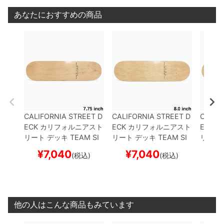
あなたにおすすめの商品
CALIFORNIA STREET D
CALIFORNIA STREET D
CALIF
ECK
カリフォルニアスト
ECK
カリフォルニアスト
ECK
カ
リート
デッキ
TEAM
SI
リート
デッキ
TEAM
SI
リート
MPLE CLEAR 7.75
ブラ
MPLE CLEAR 8.0
ブラ
MPLE C
¥
7,040
¥
7,040
¥
(税込)
(税込)
ンク（DSM）
スケート
ンク（DSM）
スケート
ク（D
ボード スケボー
ボード スケボー
ード 
他の人はこんな商品もみています