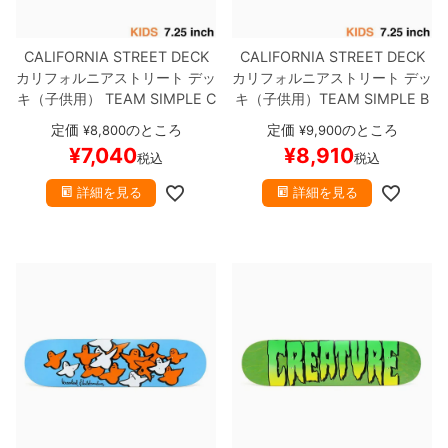
CALIFORNIA STREET DECK
CALIFORNIA STREET DECK
カリフォルニアストリート
デッ
カリフォルニアストリート
デッ
キ（子供用）
TEAM
SIMPLE C
キ（子供用）
TEAM
SIMPLE B
LEAR MINI 7.25
ブランク（DS
LACK 7.25
ブランク（BBS / G
定価
のところ
定価
のところ
¥
8,800
¥
9,900
M）
スケートボード スケボー
ENERATOR）
スケートボード
¥
7,040
¥
8,910
税込
税込
スケボー
詳細を見る
詳細を見る