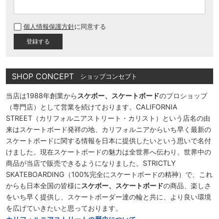
(
必
個人情報保護方針
に同意する
須
)
SHOP CONCEPT
ショップコンセプト
当店は1988年創業から
スケボー、スケートボード
のプロショップ
（専門店）として営業を続けております。CALIFORNIA
STREET（カリフォルニアストリート・カリスト）という店名の由
来はスケートボード発祥の地、カリフォルニアからいち早く最新の
スケートボードに関する情報を日本に提供したいという思いで名付
けました。現在スケートボードの魅力は全世界へ伝わり、世界中の
商品が当店で販売できるようになりました。STRICTLY
SKATEBOARDING（100%完全にスケートボードの精神）で、これ
からも日本全国の皆様に
スケボー、スケートボード
の商品、楽しさ
をいち早く提供し、スケートボーダー達の輪と共に、より良い環境
を広げていきたいと思っております。