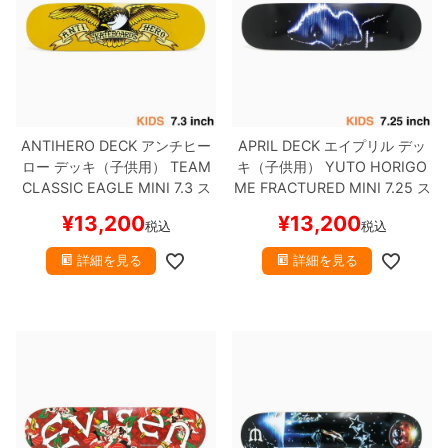
ボーンズ STF（エスティーエフ）
スケートパーク情報
特定商取引法に基づく表記
7.9inch
8.0inch
58mm
25cm
ボルト
ショーツ
パウエルペラルタ DF（ドラゴンフォーミュ
ラ）
8.0inch
8.1inch
59mm
25.5cm
パーツ・その他
長袖ボタンシャツ
ソフトウィール（クルーザー）
8.1inch
8.2inch
60mm
26cm
足回りセット（トラック・ウィールセット）
7分袖シャツ・ラグラン
ANTIHERO DECK
アンチヒー
APRIL DECK
エイプリル
デッ
ロー
デッキ（子供用）
TEAM
キ（子供用）
YUTO HORIGO
CLASSIC EAGLE MINI 7.3
ス
ME
FRACTURED MINI 7.25
ス
8.2inch
8.3inch
62mm
26.5cm
ヘルメット・パッド
半袖シャツ
ケートボード スケボー
ケートボード スケボー
¥
13,200
¥
13,200
税込
税込
8.3inch
8.4inch
63mm
27cm
練習用アイテム（初心者におすすめ）
キャップ
詳細を見る
詳細を見る
8.4inch
8.5inch
64mm
27.5cm
スケートケース・バッグ
ソックス
8.5inch
8.6inch
65mm
28cm
メディア（雑誌・DVD・CD）
アンダーウエア
8.6inch
8.7inch
70mm
28.5cm
サイズの測り方
8.7inch
8.8inch
72mm
29cm