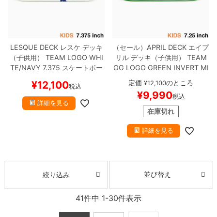
LESQUE DECK
レスケ
デッキ
（セール）
APRIL DECK
エイプ
（子供用）
TEAM
LOGO WHI
リル
デッキ（子供用）
TEAM
TE/NAVY 7.375
スケートボー
OG LOGO GREEN INVERT MI
ド スケボー
NI 7.25
スケートボード スケボ
定価
のところ
¥
12,100
¥
12,100
税込
ー
¥
9,990
税込
詳細を見る
在庫切れ
詳細を見る
並び替え
絞り込み
41
件中
1
-
30
件表示