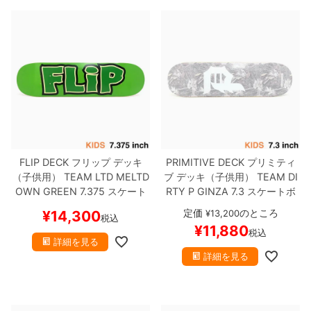
FLIP DECK
フリップ
デッキ
PRIMITIVE DECK
プリミティ
（子供用）
TEAM
LTD MELTD
ブ
デッキ（子供用）
TEAM
DI
OWN GREEN 7.375
スケート
RTY P GINZA 7.3
スケートボ
ボード スケボー
ード スケボー
定価
のところ
¥
14,300
¥
13,200
税込
¥
11,880
税込
詳細を見る
詳細を見る