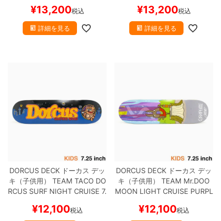
スケートボード スケボー
ボード スケボー
¥
13,200
¥
13,200
税込
税込
詳細を見る
詳細を見る
DORCUS DECK
ドーカス
デッ
DORCUS DECK
ドーカス
デッ
キ（子供用）
TEAM
TACO DO
キ（子供用）
TEAM
Mr.DOO
RCUS SURF NIGHT CRUISE 7.
MOON LIGHT CRUISE PURPL
25
スケートボード スケボー
E 7.25
スケートボード スケボ
¥
12,100
¥
12,100
税込
税込
ー