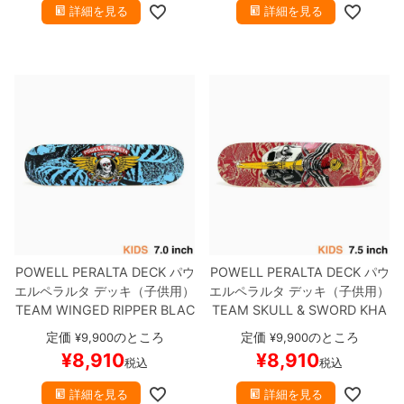
詳細を見る
詳細を見る
POWELL PERALTA DECK
パウ
POWELL PERALTA DECK
パウ
エルペラルタ
デッキ（子供用）
エルペラルタ
デッキ（子供用）
TEAM
WINGED RIPPER BLAC
TEAM
SKULL & SWORD KHA
K/LIGHT BLUE 7.0
スケートボ
KI/BURGUNDY 7.5
スケートボ
定価
のところ
定価
のところ
¥
9,900
¥
9,900
ード スケボー
ード スケボー
¥
8,910
¥
8,910
税込
税込
詳細を見る
詳細を見る