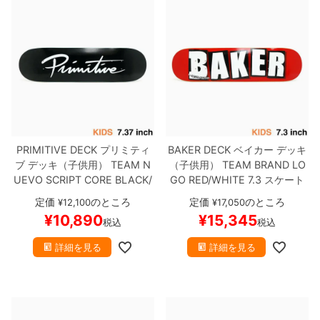
PRIMITIVE DECK
プリミティ
BAKER DECK
ベイカー
デッキ
ブ
デッキ（子供用）
TEAM
N
（子供用）
TEAM
BRAND LO
UEVO SCRIPT CORE BLACK/
GO RED/WHITE 7.3
スケート
WHITE 7.37
スケートボード ス
ボード スケボー
定価
のところ
定価
のところ
¥
12,100
¥
17,050
ケボー
¥
10,890
¥
15,345
税込
税込
詳細を見る
詳細を見る