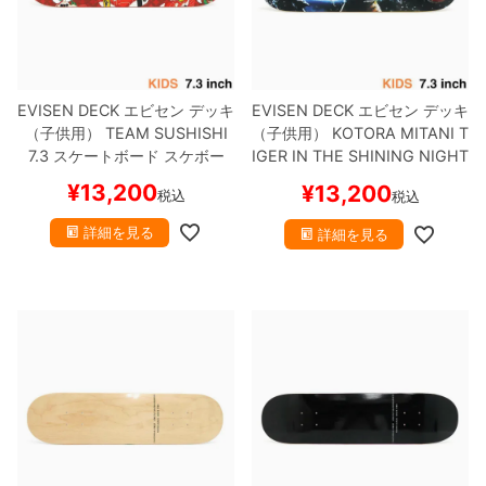
8.8inch
8.9inch
75mm
29.5cm
8.9inch
9.0inch以上
110mm
30cm
EVISEN DECK
エビセン
デッキ
EVISEN DECK
エビセン
デッキ
（子供用）
TEAM
SUSHISHI
（子供用）
KOTORA MITANI
T
7.3
スケートボード スケボー
IGER IN THE SHINING NIGHT
9.0inch以上
7.3
スケートボード スケボー
¥
13,200
¥
13,200
税込
税込
シェイプデッキ
詳細を見る
詳細を見る
高性能デッキ