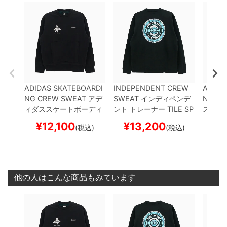
ADIDAS SKATEBOARDI
INDEPENDENT CREW
ADIDA
NG CREW SWEAT
アデ
SWEAT
インディペンデ
NG PA
ィダススケートボーディ
ント
トレーナー
TILE SP
スケー
ング
トレーナー
MARK
AN
BLACK
スケートボー
ンツ 
¥
12,100
¥
13,200
¥
1
(税込)
(税込)
GONZALES CREWNEC
ド スケボー
R x AF
K
BLACK
スケートボー
0
BLA
ド スケボー
ド ス
他の人はこんな商品もみています