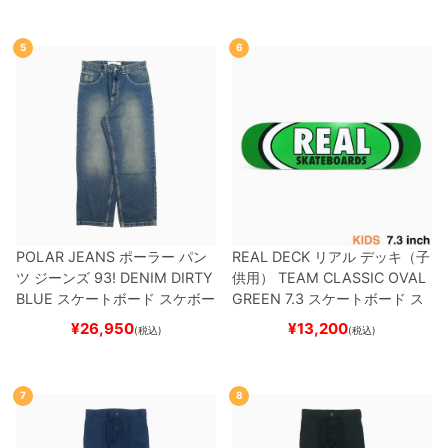
W6931
スケートボード スケボ
ー
5
6
POLAR JEANS
ポーラー
パン
REAL DECK
リアル
デッキ（子
ツ ジーンズ
93! DENIM
DIRTY
供用）
TEAM
CLASSIC OVAL
BLUE
スケートボード スケボー
GREEN 7.3
スケートボード ス
ケボー
¥
26,950
¥
13,200
(税込)
(税込)
7
8