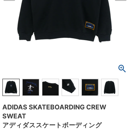
ボーンズ STF（エスティーエフ）
スケートパーク情報
特定商取引法に基づく表記
7.9inch
8.0inch
58mm
25cm
ボルト
ショーツ
パウエルペラルタ DF（ドラゴンフォーミュ
ラ）
8.0inch
8.1inch
59mm
25.5cm
パーツ・その他
長袖ボタンシャツ
ソフトウィール（クルーザー）
8.1inch
8.2inch
60mm
26cm
足回りセット（トラック・ウィールセット）
7分袖シャツ・ラグラン
8.2inch
8.3inch
62mm
26.5cm
ヘルメット・パッド
半袖シャツ
8.3inch
8.4inch
63mm
27cm
練習用アイテム（初心者におすすめ）
キャップ
8.4inch
8.5inch
64mm
27.5cm
スケートケース・バッグ
ソックス
8.5inch
8.6inch
65mm
28cm
メディア（雑誌・DVD・CD）
アンダーウエア
ADIDAS SKATEBOARDING CREW
8.6inch
8.7inch
70mm
28.5cm
SWEAT
サイズの測り方
アディダススケートボーディング
8.7inch
8.8inch
72mm
29cm