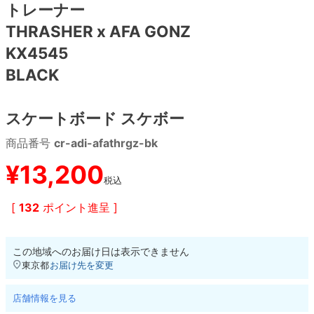
トレーナー
THRASHER x AFA GONZ
8.8inch
8.9inch
75mm
29.5cm
KX4545
8.9inch
9.0inch以上
110mm
30cm
BLACK
9.0inch以上
スケートボード スケボー
シェイプデッキ
商品番号
cr-adi-afathrgz-bk
¥
13,200
高性能デッキ
税込
[
132
ポイント進呈 ]
この地域へのお届け日は表示できません
東京都
お届け先を変更
店舗情報を見る