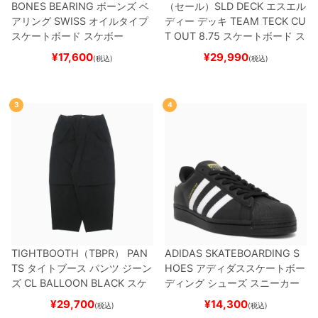
BONES BEARING
ボーンズ
ベ
（セール）
SLD DECK
エスエル
アリング
SWISS
オイルタイプ
ディー
デッキ
TEAM
TECK CU
スケートボード スケボー
T OUT 8.75
スケートボード ス
ケボー
¥
17,600
¥
29,990
(税込)
(税込)
3
4
TIGHTBOOTH（TBPR） PAN
ADIDAS SKATEBOARDING S
TS
タイトブース
パンツ ジーン
HOES
アディダススケートボー
ズ
CL BALLOON
BLACK
スケ
ディング
シューズ スニーカー
ートボード スケボー
スーパースター
SUPERSTAR A
¥
29,700
¥
14,300
(税込)
(税込)
DV
BLACK/WHITE/WHITE
G