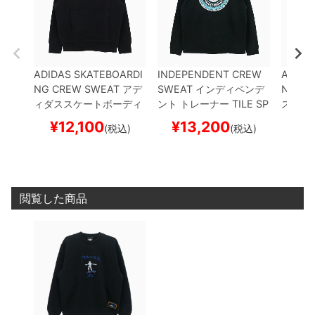
ADIDAS SKATEBOARDI
INDEPENDENT CREW
ADIDA
NG CREW SWEAT
アデ
SWEAT
インディペンデ
NG PA
ィダススケートボーディ
ント
トレーナー
TILE SP
スケー
ング
トレーナー
MARK
AN
BLACK
スケートボー
ンツ 
¥
12,100
¥
13,200
¥
1
(税込)
(税込)
GONZALES CREWNEC
ド スケボー
R x AF
K
BLACK
スケートボー
0
BLA
ド スケボー
ド ス
閲覧した商品