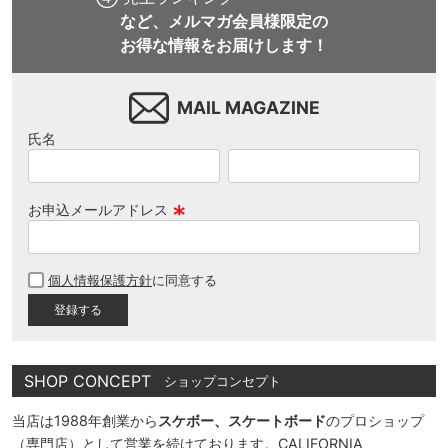
など、メルマガ会員様限定の
お得な情報をお届けします！
MAIL MAGAZINE
氏名
お申込メールアドレス
(
必
個人情報保護方針
に同意する
須
)
SHOP CONCEPT
ショップコンセプト
当店は1988年創業から
スケボー、スケートボード
のプロショップ
（専門店）として営業を続けております。CALIFORNIA