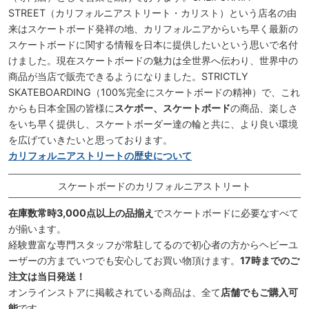
STREET（カリフォルニアストリート・カリスト）という店名の由
来はスケートボード発祥の地、カリフォルニアからいち早く最新の
スケートボードに関する情報を日本に提供したいという思いで名付
けました。現在スケートボードの魅力は全世界へ伝わり、世界中の
商品が当店で販売できるようになりました。STRICTLY
SKATEBOARDING（100%完全にスケートボードの精神）で、これ
からも日本全国の皆様に
スケボー、スケートボード
の商品、楽しさ
をいち早く提供し、スケートボーダー達の輪と共に、より良い環境
を広げていきたいと思っております。
カリフォルニアストリートの歴史について
スケートボードのカリフォルニアストリート
在庫数常時3,000点以上の品揃え
でスケートボードに必要なすべて
が揃います。
経験豊富な専門スタッフが常駐してるので初心者の方からヘビーユ
ーザーの方までいつでも安心してお買い物頂けます。
17時までのご
注文は当日発送！
オンラインストアに掲載されている商品は、全て
店舗でもご購入可
能
です。