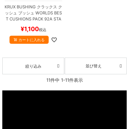
KRUX BUSHING
クラックス
ク
ッシュ ブッシュ
WORLDS BES
T CUSHIONS PACK 92A STA
NDARD
スケートボード スケボ
¥
1,100
税込
ー
カートに入れる
並び替え
絞り込み
11
件中
1
-
11
件表示