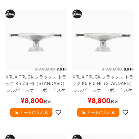
ボーンズ STF（エスティーエフ）
スケートパーク情報
特定商取引法に基づく表記
7.9inch
8.0inch
58mm
25cm
ボルト
ショーツ
パウエルペラルタ DF（ドラゴンフォーミュ
ラ）
8.0inch
8.1inch
59mm
25.5cm
パーツ・その他
長袖ボタンシャツ
ソフトウィール（クルーザー）
8.1inch
8.2inch
60mm
26cm
足回りセット（トラック・ウィールセット）
7分袖シャツ・ラグラン
8.2inch
8.3inch
62mm
26.5cm
ヘルメット・パッド
半袖シャツ
8.3inch
8.4inch
63mm
27cm
KRUX TRUCK
クラックス
トラ
KRUX TRUCK
クラックス
トラ
練習用アイテム（初心者におすすめ）
キャップ
ック
K5
7.6 HI（STANDARD）
ック
K5
8.0 HI（STANDARD）
シルバー
スケートボード スケ
シルバー
スケートボード スケ
8.4inch
8.5inch
64mm
27.5cm
スケートケース・バッグ
ソックス
ボー
ボー
¥
8,800
¥
8,800
税込
税込
8.5inch
8.6inch
65mm
28cm
メディア（雑誌・DVD・CD）
アンダーウエア
カートに入れる
カートに入れる
8.6inch
8.7inch
70mm
28.5cm
サイズの測り方
8.7inch
8.8inch
72mm
29cm