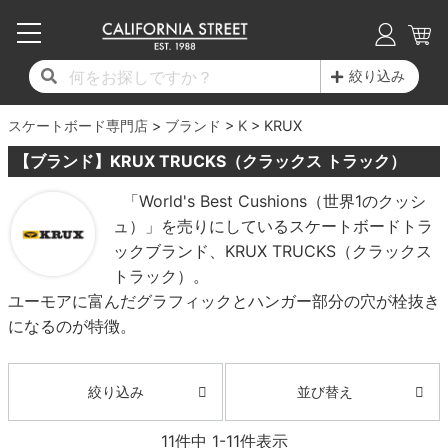
子供用デッキ
7.0inch以下
50mm
20cm
17時までのご注文は当日発送！
17時までのご注文は当日発送！
17時までのご注文は当日発送！
17時までのご注文は当日発送！
17時までのご注文は当日発送！
17時までのご注文は当日発送！
17時までのご注文は当日発送！
17時までのご注文は当日発送！
17時までのご注文は当日発送！
絞り込み
11,000円以上で送料無料！
11,000円以上で送料無料！
11,000円以上で送料無料！
11,000円以上で送料無料！
11,000円以上で送料無料！
11,000円以上で送料無料！
11,000円以上で送料無料！
11,000円以上で送料無料！
11,000円以上で送料無料！
スケートボード専門店
7.0inch以下
7.2inch
51mm
21cm
毎月1日はポイント5倍！10日と20日は3倍！
毎月1日はポイント5倍！10日と20日は3倍！
毎月1日はポイント5倍！10日と20日は3倍！
毎月1日はポイント5倍！10日と20日は3倍！
毎月1日はポイント5倍！10日と20日は3倍！
毎月1日はポイント5倍！10日と20日は3倍！
毎月1日はポイント5倍！10日と20日は3倍！
毎月1日はポイント5倍！10日と20日は3倍！
毎月1日はポイント5倍！10日と20日は3倍！
ブランド
K
KRUX
【ブランド】KRUX TRUCKS（クラックス トラック）
デッキ新着一覧
トラック新着一覧
ウィール新着一覧
シューズ新着一覧
最新ブログ一覧
初心者の方へ
店舗情報
コンプリートセット（完成品）
Tシャツ
7.2inch
7.3inch
52mm
22cm
「World's Best Cushions（世界1のクッシ
ュ）」を売りにしているスケートボードトラ
デッキブランド一覧（全てのデッキ）
トラックブランド一覧（全てのトラック）
ウィールブランド一覧（全てのウィール）
シューズブランド一覧
カテゴリー
商品情報
ショップライダー紹介
7.3inch
7.5inch
53mm
22.5cm
デッキ
ロングスリーブTシャツ
ックブランド、KRUX TRUCKS（クラックス
トラック）。
サイズからデッキを選ぶ
適合デッキサイズから選ぶ
ウィールをサイズから選ぶ
シューズをサイズから選ぶ
徹底解析
スタッフ紹介
7.5inch
7.6inch
54mm
23cm
トラック
ジャケット
ユーモアに富んだグラフィックとハンガー部分の穴が栓抜き
になるのが特徴。
スピットファイヤー F4（フォーミュラフォ
サンダル
スタッフおすすめアイテム
カリフォルニアストリートの歴史
7.6inch
7.7inch
55mm
23.5cm
ウィール
パーカー
ー）
インソール
ブランド紹介
求人情報
7.7inch
7.8inch
56mm
24cm
ベアリング
トレーナー・セーター
並び替え
絞り込み
ボーンズ XF（エックスフォーミュラ）
シューレース・その他
INFO
プライバシーポリシー
7.8inch
7.9inch
57mm
24.5cm
デッキテープ
パンツ
11
件中
1
-
11
件表示