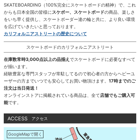
SKATEBOARDING（100%完全にスケートボードの精神）で、これ
からも日本全国の皆様に
スケボー、スケートボード
の商品、楽しさ
をいち早く提供し、スケートボーダー達の輪と共に、より良い環境
を広げていきたいと思っております。
カリフォルニアストリートの歴史について
スケートボードのカリフォルニアストリート
在庫数常時3,000点以上の品揃え
でスケートボードに必要なすべて
が揃います。
経験豊富な専門スタッフが常駐してるので初心者の方からヘビーユ
ーザーの方までいつでも安心してお買い物頂けます。
17時までのご
注文は当日発送！
オンラインストアに掲載されている商品は、全て
店舗でもご購入可
能
です。
ACCESS
アクセス
GoogleMapで開く