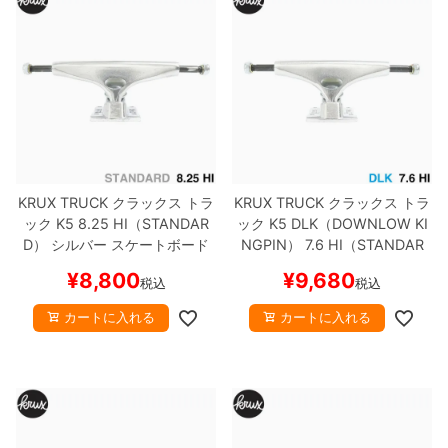
8.8inch
8.9inch
75mm
29.5cm
8.9inch
9.0inch以上
110mm
30cm
9.0inch以上
シェイプデッキ
KRUX TRUCK
クラックス
トラ
KRUX TRUCK
クラックス
トラ
ック
K5
8.25 HI（STANDAR
ック
K5 DLK（DOWNLOW KI
D）
シルバー
スケートボード
NGPIN）
7.6 HI（STANDAR
高性能デッキ
スケボー
D）
シルバー
スケートボード
¥
8,800
¥
9,680
税込
税込
スケボー
カートに入れる
カートに入れる