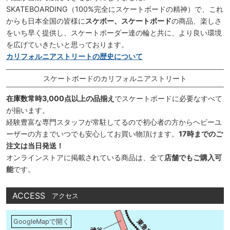
SKATEBOARDING（100%完全にスケートボードの精神）で、これ
からも日本全国の皆様に
スケボー、スケートボード
の商品、楽しさ
をいち早く提供し、スケートボーダー達の輪と共に、より良い環境
を広げていきたいと思っております。
カリフォルニアストリートの歴史について
スケートボードのカリフォルニアストリート
在庫数常時3,000点以上の品揃え
でスケートボードに必要なすべて
が揃います。
経験豊富な専門スタッフが常駐してるので初心者の方からヘビーユ
ーザーの方までいつでも安心してお買い物頂けます。
17時までのご
注文は当日発送！
オンラインストアに掲載されている商品は、全て
店舗でもご購入可
能
です。
ACCESS
アクセス
GoogleMapで開く