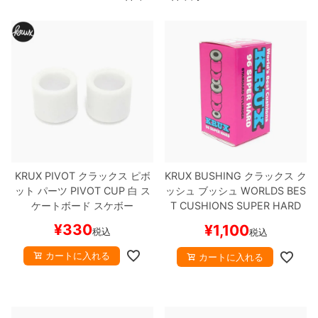
ボーンズ STF（エスティーエフ）
スケートパーク情報
特定商取引法に基づく表記
7.9inch
8.0inch
58mm
25cm
ボルト
ショーツ
パウエルペラルタ DF（ドラゴンフォーミュ
ラ）
8.0inch
8.1inch
59mm
25.5cm
パーツ・その他
長袖ボタンシャツ
ソフトウィール（クルーザー）
8.1inch
8.2inch
60mm
26cm
足回りセット（トラック・ウィールセット）
7分袖シャツ・ラグラン
8.2inch
8.3inch
62mm
26.5cm
ヘルメット・パッド
半袖シャツ
8.3inch
8.4inch
63mm
27cm
KRUX PIVOT
クラックス
ピボ
KRUX BUSHING
クラックス
ク
練習用アイテム（初心者におすすめ）
キャップ
ット パーツ
PIVOT CUP
白
ス
ッシュ ブッシュ
WORLDS BES
ケートボード スケボー
T CUSHIONS SUPER HARD
8.4inch
8.5inch
64mm
27.5cm
スケートケース・バッグ
ソックス
（96A）
スケートボード スケ
¥
330
¥
1,100
税込
税込
ボー
8.5inch
8.6inch
65mm
28cm
メディア（雑誌・DVD・CD）
アンダーウエア
カートに入れる
カートに入れる
8.6inch
8.7inch
70mm
28.5cm
サイズの測り方
8.7inch
8.8inch
72mm
29cm