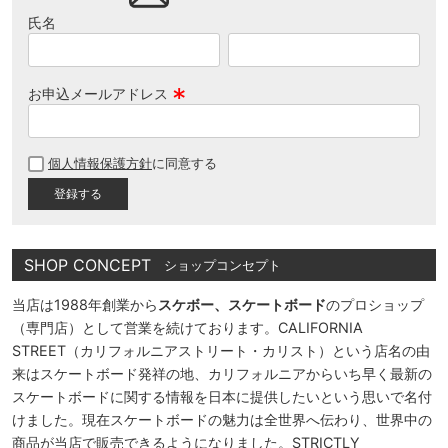
氏名
お申込メールアドレス
(
必
個人情報保護方針
に同意する
須
)
SHOP CONCEPT
ショップコンセプト
当店は1988年創業から
スケボー、スケートボード
のプロショップ
（専門店）として営業を続けております。CALIFORNIA
STREET（カリフォルニアストリート・カリスト）という店名の由
来はスケートボード発祥の地、カリフォルニアからいち早く最新の
スケートボードに関する情報を日本に提供したいという思いで名付
けました。現在スケートボードの魅力は全世界へ伝わり、世界中の
商品が当店で販売できるようになりました。STRICTLY