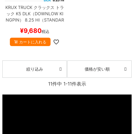
KRUX TRUCK
クラックス
トラ
ック
K5 DLK（DOWNLOW KI
NGPIN）
8.25 HI（STANDAR
D）
シルバー
スケートボード
¥
9,680
税込
スケボー
カートに入れる
価格が安い順
絞り込み
11
件中
1
-
11
件表示