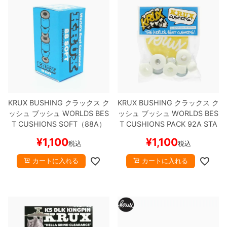
8.8inch
8.9inch
75mm
29.5cm
8.9inch
9.0inch以上
110mm
30cm
9.0inch以上
シェイプデッキ
KRUX BUSHING
クラックス
ク
KRUX BUSHING
クラックス
ク
ッシュ ブッシュ
WORLDS BES
ッシュ ブッシュ
WORLDS BES
T CUSHIONS SOFT（88A）
T CUSHIONS PACK 92A STA
高性能デッキ
スケートボード スケボー
NDARD
スケートボード スケボ
¥
1,100
¥
1,100
税込
税込
ー
カートに入れる
カートに入れる