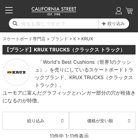
子供用デッキ
7.0inch以下
50mm
20cm
17時までのご注文は当日発送！
17時までのご注文は当日発送！
17時までのご注文は当日発送！
17時までのご注文は当日発送！
17時までのご注文は当日発送！
17時までのご注文は当日発送！
17時までのご注文は当日発送！
17時までのご注文は当日発送！
17時までのご注文は当日発送！
絞り込み
11,000円以上で送料無料！
11,000円以上で送料無料！
11,000円以上で送料無料！
11,000円以上で送料無料！
11,000円以上で送料無料！
11,000円以上で送料無料！
11,000円以上で送料無料！
11,000円以上で送料無料！
11,000円以上で送料無料！
スケートボード専門店
7.0inch以下
7.2inch
51mm
21cm
毎月1日はポイント5倍！10日と20日は3倍！
毎月1日はポイント5倍！10日と20日は3倍！
毎月1日はポイント5倍！10日と20日は3倍！
毎月1日はポイント5倍！10日と20日は3倍！
毎月1日はポイント5倍！10日と20日は3倍！
毎月1日はポイント5倍！10日と20日は3倍！
毎月1日はポイント5倍！10日と20日は3倍！
毎月1日はポイント5倍！10日と20日は3倍！
毎月1日はポイント5倍！10日と20日は3倍！
ブランド
K
KRUX
【ブランド】KRUX TRUCKS（クラックス トラック）
デッキ新着一覧
トラック新着一覧
ウィール新着一覧
シューズ新着一覧
最新ブログ一覧
初心者の方へ
店舗情報
コンプリートセット（完成品）
Tシャツ
7.2inch
7.3inch
52mm
22cm
「World's Best Cushions（世界1のクッシ
ュ）」を売りにしているスケートボードトラ
デッキブランド一覧（全てのデッキ）
トラックブランド一覧（全てのトラック）
ウィールブランド一覧（全てのウィール）
シューズブランド一覧
カテゴリー
商品情報
ショップライダー紹介
7.3inch
7.5inch
53mm
22.5cm
デッキ
ロングスリーブTシャツ
ックブランド、KRUX TRUCKS（クラックス
トラック）。
サイズからデッキを選ぶ
適合デッキサイズから選ぶ
ウィールをサイズから選ぶ
シューズをサイズから選ぶ
徹底解析
スタッフ紹介
7.5inch
7.6inch
54mm
23cm
トラック
ジャケット
ユーモアに富んだグラフィックとハンガー部分の穴が栓抜き
になるのが特徴。
スピットファイヤー F4（フォーミュラフォ
サンダル
スタッフおすすめアイテム
カリフォルニアストリートの歴史
7.6inch
7.7inch
55mm
23.5cm
ウィール
パーカー
ー）
インソール
ブランド紹介
求人情報
7.7inch
7.8inch
56mm
24cm
ベアリング
トレーナー・セーター
価格が安い順
絞り込み
ボーンズ XF（エックスフォーミュラ）
シューレース・その他
INFO
プライバシーポリシー
7.8inch
7.9inch
57mm
24.5cm
デッキテープ
パンツ
11
件中
1
-
11
件表示