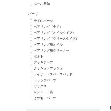
ボーンズ STF（エスティーエフ）
シューレース・その他
INFO
プライバシーポリシー
デッキテープ
パンツ
セール商品
7.9inch
8.0inch
58mm
25cm
パウエルペラルタ DF（ドラゴンフォーミュラ）
スケートパーク情報
特定商取引法に基づく表記
ボルト
ショーツ
パーツ
全てのパーツ
8.0inch
8.1inch
59mm
25.5cm
ソフトウィール（クルーザー）
パーツ・その他
長袖ボタンシャツ
ベアリング（全て）
ベアリング（オイルタイプ）
8.1inch
8.2inch
60mm
26cm
ベアリング（グリースタイプ）
足回りセット（トラック・ウィールセット）
7分袖シャツ・ラグラン
ベアリング用オイル
8.2inch
8.3inch
62mm
26.5cm
ベアリング用クリーナー
ヘルメット・パッド
半袖シャツ
ボルト
8.3inch
8.4inch
63mm
27cm
デッキテープ
練習用アイテム（初心者におすすめ）
キャップ
クッシュ・ブッシュ
8.4inch
8.5inch
64mm
27.5cm
ライザー・スペースパッド
スケートケース・バッグ
ソックス
トラックパーツ
8.5inch
8.6inch
65mm
28cm
ワックス
メディア（雑誌・DVD・CD）
アンダーウエア
レンチ・工具
8.6inch
8.7inch
70mm
28.5cm
その他・パーツ
サイズの測り方
8.7inch
8.8inch
72mm
29cm