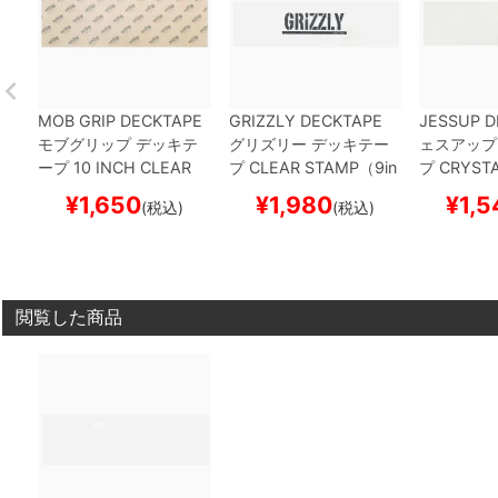
MOB GRIP DECKTAPE
GRIZZLY DECKTAPE
JESSUP D
モブグリップ
デッキテ
グリズリー
デッキテー
ェスアップ
ープ
10 INCH CLEAR
プ
CLEAR STAMP（9in
プ
CRYSTA
（10inch x 33inch）
ス
ch x 33inch）
スケート
inch x 33
¥
1,650
¥
1,980
¥
1,5
(税込)
(税込)
ケートボード スケボー
ボード スケボー
トボード 
閲覧した商品