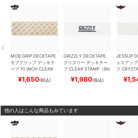
MOB GRIP DECKTAPE
GRIZZLY DECKTAPE
JESSUP D
モブグリップ
デッキテ
グリズリー
デッキテー
ェスアップ
ープ
10 INCH CLEAR
プ
CLEAR STAMP（9in
プ
CRYSTA
（10inch x 33inch）
ス
ch x 33inch）
スケート
inch x 33
¥
1,650
¥
1,980
¥
1,5
(税込)
(税込)
ケートボード スケボー
ボード スケボー
トボード 
他の人はこんな商品もみています