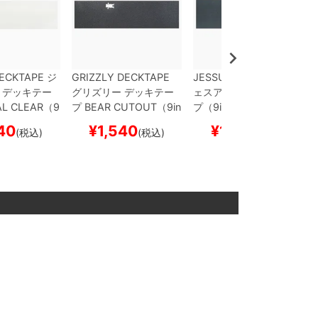
ECKTAPE
ジ
GRIZZLY DECKTAPE
JESSUP DECKTAPE
ジ
デッキテー
グリズリー
デッキテー
ェスアップ
デッキテー
L CLEAR（9
プ
BEAR CUTOUT（9in
プ（9inch x 33inch）
inch）
スケー
ch x 33inch）
スケート
スケートボード スケボ
40
¥
1,540
¥
1,320
(税込)
(税込)
(税込)
スケボー
ボード スケボー
ー