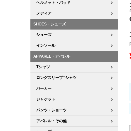
ヘルメット・パッド
8.8inch
8.9inch
75mm
29.5cm
メディア
SHOES・シューズ
8.9inch
9.0inch以上
110mm
30cm
シューズ
9.0inch以上
インソール
APPAREL・アパレル
シェイプデッキ
Tシャツ
高性能デッキ
ロングスリーブTシャツ
パーカー
ジャケット
パンツ・ショーツ
アパレル・その他