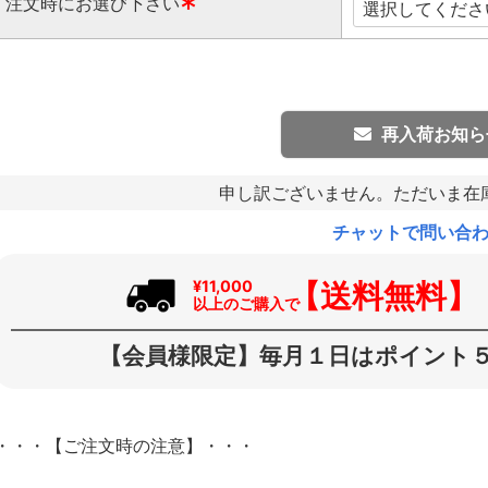
注文時にお選び下さい
(
必
須
)
再入荷お知ら
申し訳ございません。ただいま在
チャットで問い合
【送料無料】
¥11,000
以上のご購入で
【会員様限定】毎月１日はポイント５
・・・【ご注文時の注意】・・・