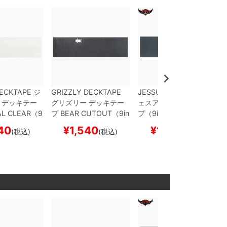
ECKTAPE
ジ
GRIZZLY DECKTAPE
JESSUP DECKTAPE
ジ
デッキテー
グリズリー
デッキテー
ェスアップ
デッキテー
L CLEAR（9
プ
BEAR CUTOUT（9in
プ（9inch x 33inch）
inch）
スケー
ch x 33inch）
スケート
スケートボード スケボ
40
¥
1,540
¥
1,320
(税込)
(税込)
(税込)
スケボー
ボード スケボー
ー