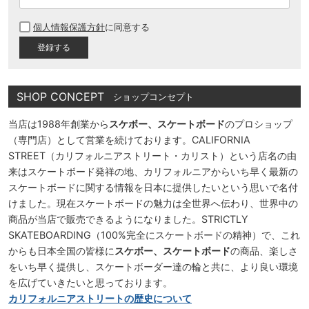
(
必
個人情報保護方針
に同意する
須
)
SHOP CONCEPT
ショップコンセプト
当店は1988年創業から
スケボー、スケートボード
のプロショップ
（専門店）として営業を続けております。CALIFORNIA
STREET（カリフォルニアストリート・カリスト）という店名の由
来はスケートボード発祥の地、カリフォルニアからいち早く最新の
スケートボードに関する情報を日本に提供したいという思いで名付
けました。現在スケートボードの魅力は全世界へ伝わり、世界中の
商品が当店で販売できるようになりました。STRICTLY
SKATEBOARDING（100%完全にスケートボードの精神）で、これ
からも日本全国の皆様に
スケボー、スケートボード
の商品、楽しさ
をいち早く提供し、スケートボーダー達の輪と共に、より良い環境
を広げていきたいと思っております。
カリフォルニアストリートの歴史について