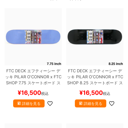
ボーンズ STF（エスティーエフ）
スケートパーク情報
特定商取引法に基づく表記
7.9inch
8.0inch
58mm
25cm
ボルト
ショーツ
パウエルペラルタ DF（ドラゴンフォーミュ
ラ）
8.0inch
8.1inch
59mm
25.5cm
パーツ・その他
長袖ボタンシャツ
ソフトウィール（クルーザー）
8.1inch
8.2inch
60mm
26cm
足回りセット（トラック・ウィールセット）
7分袖シャツ・ラグラン
8.2inch
8.3inch
62mm
26.5cm
ヘルメット・パッド
半袖シャツ
8.3inch
8.4inch
63mm
27cm
FTC DECK
エフティーシー
デ
FTC DECK
エフティーシー
デ
練習用アイテム（初心者におすすめ）
キャップ
ッキ
PILAR O’CONNOR x FTC
ッキ
PILAR O’CONNOR x FTC
SHOP 7.75
スケートボード ス
SHOP 8.25
スケートボード ス
8.4inch
8.5inch
64mm
27.5cm
スケートケース・バッグ
ソックス
ケボー
ケボー
¥
16,500
¥
16,500
税込
税込
8.5inch
8.6inch
65mm
28cm
メディア（雑誌・DVD・CD）
アンダーウエア
詳細を見る
詳細を見る
8.6inch
8.7inch
70mm
28.5cm
サイズの測り方
8.7inch
8.8inch
72mm
29cm