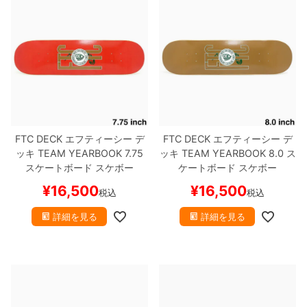
8.8inch
8.9inch
75mm
29.5cm
8.9inch
9.0inch以上
110mm
30cm
9.0inch以上
シェイプデッキ
FTC DECK
エフティーシー
デ
FTC DECK
エフティーシー
デ
ッキ
TEAM
YEARBOOK 7.75
ッキ
TEAM
YEARBOOK 8.0
ス
スケートボード スケボー
ケートボード スケボー
高性能デッキ
¥
16,500
¥
16,500
税込
税込
詳細を見る
詳細を見る