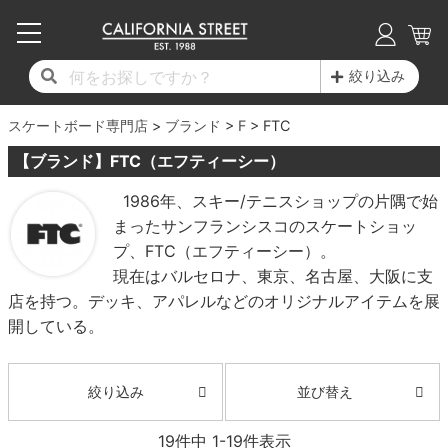
子供用デッキ
7.0inch以下
50mm
20cm
17時までのご注文は当日発送！
17時までのご注文は当日発送！
17時までのご注文は当日発送！
17時までのご注文は当日発送！
17時までのご注文は当日発送！
17時までのご注文は当日発送！
17時までのご注文は当日発送！
17時までのご注文は当日発送！
17時までのご注文は当日発送！
絞り込み
11,000円以上で送料無料！
11,000円以上で送料無料！
11,000円以上で送料無料！
11,000円以上で送料無料！
11,000円以上で送料無料！
11,000円以上で送料無料！
11,000円以上で送料無料！
11,000円以上で送料無料！
11,000円以上で送料無料！
スケートボード専門店
7.0inch以下
7.2inch
51mm
21cm
毎月1日はポイント5倍！10日と20日は3倍！
毎月1日はポイント5倍！10日と20日は3倍！
毎月1日はポイント5倍！10日と20日は3倍！
毎月1日はポイント5倍！10日と20日は3倍！
毎月1日はポイント5倍！10日と20日は3倍！
毎月1日はポイント5倍！10日と20日は3倍！
毎月1日はポイント5倍！10日と20日は3倍！
毎月1日はポイント5倍！10日と20日は3倍！
毎月1日はポイント5倍！10日と20日は3倍！
ブランド
F
FTC
【ブランド】FTC（エフティーシー）
デッキ新着一覧
トラック新着一覧
ウィール新着一覧
シューズ新着一覧
最新ブログ一覧
初心者の方へ
店舗情報
コンプリートセット（完成品）
Tシャツ
7.2inch
7.3inch
52mm
22cm
1986年、スキー/テニスショップの片隅で始
まったサンフランシスコのスケートショッ
デッキブランド一覧（全てのデッキ）
トラックブランド一覧（全てのトラック）
ウィールブランド一覧（全てのウィール）
シューズブランド一覧
カテゴリー
商品情報
ショップライダー紹介
7.3inch
7.5inch
53mm
22.5cm
デッキ
ロングスリーブTシャツ
プ、FTC（エフティーシー）。
現在はバルセロナ、東京、名古屋、大阪に支
サイズからデッキを選ぶ
適合デッキサイズから選ぶ
ウィールをサイズから選ぶ
シューズをサイズから選ぶ
徹底解析
スタッフ紹介
7.5inch
7.6inch
54mm
23cm
トラック
ジャケット
店を持つ。デッキ、アパレルなどのオリジナルアイテムを展
開している。
スピットファイヤー F4（フォーミュラフォ
サンダル
スタッフおすすめアイテム
カリフォルニアストリートの歴史
7.6inch
7.7inch
55mm
23.5cm
ウィール
パーカー
ー）
インソール
ブランド紹介
求人情報
7.7inch
7.8inch
56mm
24cm
ベアリング
トレーナー・セーター
並び替え
絞り込み
ボーンズ XF（エックスフォーミュラ）
シューレース・その他
INFO
プライバシーポリシー
7.8inch
7.9inch
57mm
24.5cm
デッキテープ
パンツ
19
件中
1
-
19
件表示