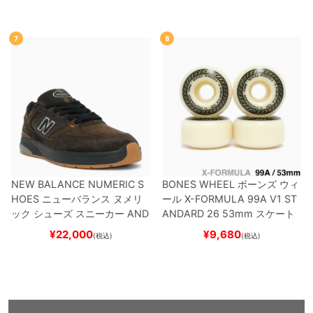
BNT
BLACK/NAVY
スケートボ
ード スケボー
ード スケボー
7
8
NEW BALANCE NUMERIC S
BONES WHEEL
ボーンズ
ウィ
HOES
ニューバランス ヌメリ
ール
X-FORMULA 99A V1 ST
ック
シューズ スニーカー
AND
ANDARD 26
53mm
スケート
REW REYNOLDS 933
NM933
ボード スケボー
¥
22,000
¥
9,680
(税込)
(税込)
BAR
BROWN/BLACK
スケート
ボード スケボー