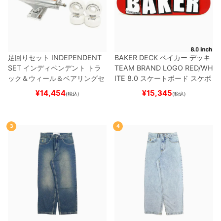
足回りセット
INDEPENDENT
BAKER DECK
ベイカー
デッキ
SET
インディペンデント
トラ
TEAM
BRAND LOGO RED/WH
ック＆ウィール＆ベアリングセ
ITE 8.0
スケートボード スケボ
ット
（トリック用）
スケートボ
ー
¥
14,454
¥
15,345
(税込)
(税込)
ード スケボー
3
4