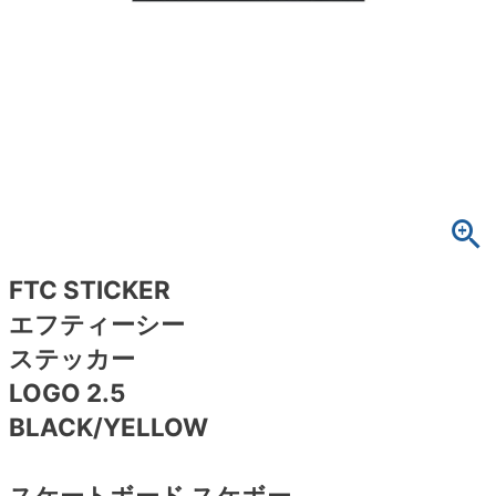
ボーンズ STF（エスティーエフ）
スケートパーク情報
特定商取引法に基づく表記
7.9inch
8.0inch
58mm
25cm
ボルト
ショーツ
パウエルペラルタ DF（ドラゴンフォーミュ
ラ）
8.0inch
8.1inch
59mm
25.5cm
パーツ・その他
長袖ボタンシャツ
ソフトウィール（クルーザー）
8.1inch
8.2inch
60mm
26cm
足回りセット（トラック・ウィールセット）
7分袖シャツ・ラグラン
8.2inch
8.3inch
62mm
26.5cm
ヘルメット・パッド
半袖シャツ
8.3inch
8.4inch
63mm
27cm
練習用アイテム（初心者におすすめ）
キャップ
FTC STICKER
エフティーシー
8.4inch
8.5inch
64mm
27.5cm
スケートケース・バッグ
ソックス
ステッカー
8.5inch
8.6inch
65mm
28cm
LOGO 2.5
メディア（雑誌・DVD・CD）
アンダーウエア
BLACK/YELLOW
8.6inch
8.7inch
70mm
28.5cm
サイズの測り方
スケートボード スケボー
8.7inch
8.8inch
72mm
29cm