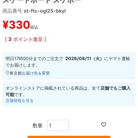
商品番号
st-ftc-ogl25-bkyl
8.8inch
8.9inch
75mm
29.5cm
¥
330
税込
8.9inch
9.0inch以上
110mm
30cm
[
3
ポイント進呈 ]
9.0inch以上
明日
17時00分
までのご注文で
2026/08/11（火）
に
ヤマト運輸
シェイプデッキ
でお届けします。
東京都
お届け先を変更
高性能デッキ
オンラインストアに掲載されている商品は、全て
店舗でもご購入
可能
です。
店舗情報を見る