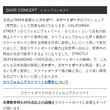
SHOP CONCEPT
ショップコンセプト
当店は1988年創業から
スケボー、スケートボード
のプロショップ
（専門店）として営業を続けております。CALIFORNIA
STREET（カリフォルニアストリート・カリスト）という店名の由
来はスケートボード発祥の地、カリフォルニアからいち早く最新の
スケートボードに関する情報を日本に提供したいという思いで名付
けました。現在スケートボードの魅力は全世界へ伝わり、世界中の
商品が当店で販売できるようになりました。STRICTLY
SKATEBOARDING（100%完全にスケートボードの精神）で、これ
からも日本全国の皆様に
スケボー、スケートボード
の商品、楽しさ
をいち早く提供し、スケートボーダー達の輪と共に、より良い環境
を広げていきたいと思っております。
カリフォルニアストリートの歴史について
スケートボードのカリフォルニアストリート
在庫数常時3,000点以上の品揃え
でスケートボードに必要なすべて
が揃います。