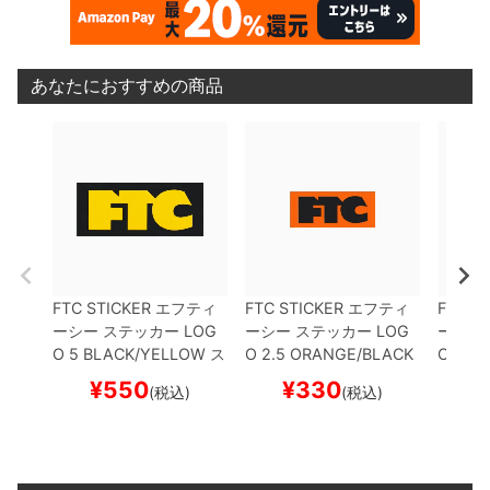
あなたにおすすめの商品
FTC STICKER
エフティ
FTC STICKER
エフティ
FTC S
ーシー
ステッカー
LOG
ーシー
ステッカー
LOG
ーシー
O 5
BLACK/YELLOW
ス
O 2.5
ORANGE/BLACK
O 8
BL
ケートボード スケボー
スケートボード スケボー
ケート
¥
550
¥
330
¥
(税込)
(税込)