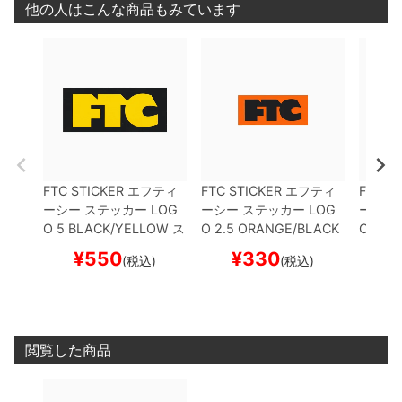
他の人はこんな商品もみています
FTC STICKER
エフティ
FTC STICKER
エフティ
FTC S
ーシー
ステッカー
LOG
ーシー
ステッカー
LOG
ーシー
O 5
BLACK/YELLOW
ス
O 2.5
ORANGE/BLACK
O 8
BL
ケートボード スケボー
スケートボード スケボー
ケート
¥
550
¥
330
¥
(税込)
(税込)
閲覧した商品