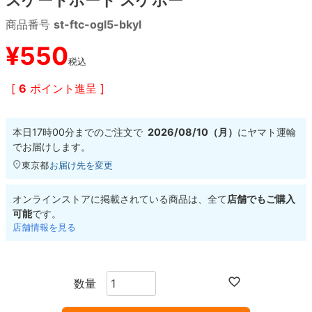
商品番号
st-ftc-ogl5-bkyl
8.8inch
8.9inch
75mm
29.5cm
¥
550
税込
8.9inch
9.0inch以上
110mm
30cm
[
6
ポイント進呈 ]
9.0inch以上
本日
17時00分
までのご注文で
2026/08/10（月）
に
ヤマト運輸
シェイプデッキ
でお届けします。
東京都
お届け先を変更
高性能デッキ
オンラインストアに掲載されている商品は、全て
店舗でもご購入
可能
です。
店舗情報を見る