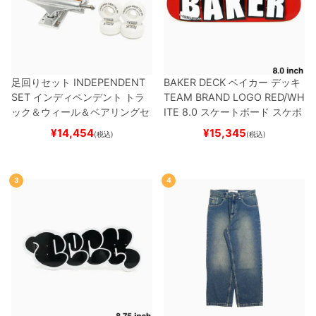
足回りセット
INDEPENDENT
BAKER DECK
ベイカー
デッキ
SET
インディペンデント
トラ
TEAM
BRAND LOGO RED/WH
ック＆ウィール＆ベアリングセ
ITE 8.0
スケートボード スケボ
ット
（トリック用）
スケートボ
ー
¥
14,454
¥
15,345
(税込)
(税込)
ード スケボー
3
4