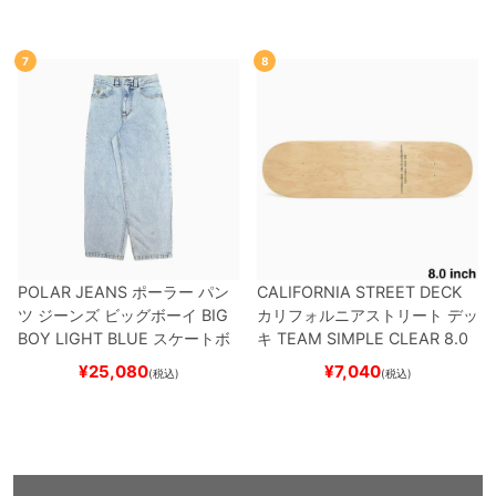
K
スケートボード スケボー
7
8
POLAR JEANS
ポーラー
パン
CALIFORNIA STREET DECK
ツ ジーンズ ビッグボーイ
BIG
カリフォルニアストリート
デッ
BOY
LIGHT BLUE
スケートボ
キ
TEAM
SIMPLE CLEAR 8.0
ード スケボー
ブランク（DSM）
スケートボ
¥
25,080
¥
7,040
(税込)
(税込)
ード スケボー