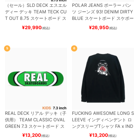
（セール）
SLD DECK
エスエル
POLAR JEANS
ポーラー
パン
ディー
デッキ
TEAM
TECK CU
ツ ジーンズ
93! DENIM
DIRTY
T OUT 8.75
スケートボード ス
BLUE
スケートボード スケボー
ケボー
¥
29,990
¥
26,950
(税込)
(税込)
5
6
REAL DECK
リアル
デッキ（子
FUCKING AWESOME LONG S
供用）
TEAM
CLASSIC OVAL
LEEVE
インディペンデント
ロ
GREEN 7.3
スケートボード ス
ングスリーブTシャツ
FA x IND
ケボー
EPENDENT
HOSTAGE
BLAC
¥
13,200
¥
13,200
(税込)
(税込)