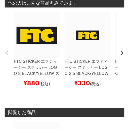
他の人はこんな商品もみています
FTC STICKER
エフティ
FTC STICKER
エフティ
FTC S
ーシー
ステッカー
LOG
ーシー
ステッカー
LOG
ーシー
O 8
BLACK/YELLOW
ス
O 2.5
BLACK/YELLOW
O 5
OR
ケートボード スケボー
スケートボード スケボー
ケート
¥
880
¥
330
¥
(税込)
(税込)
閲覧した商品