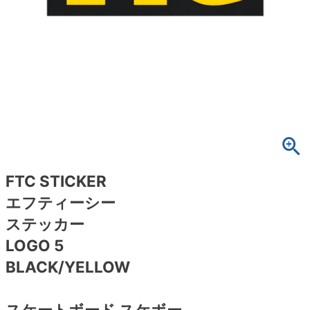
ボーンズ STF（エスティーエフ）
スケートパーク情報
特定商取引法に基づく表記
7.9inch
8.0inch
58mm
25cm
ボルト
ショーツ
パウエルペラルタ DF（ドラゴンフォーミュ
ラ）
8.0inch
8.1inch
59mm
25.5cm
パーツ・その他
長袖ボタンシャツ
ソフトウィール（クルーザー）
8.1inch
8.2inch
60mm
26cm
足回りセット（トラック・ウィールセット）
7分袖シャツ・ラグラン
8.2inch
8.3inch
62mm
26.5cm
ヘルメット・パッド
半袖シャツ
8.3inch
8.4inch
63mm
27cm
練習用アイテム（初心者におすすめ）
キャップ
FTC STICKER
エフティーシー
8.4inch
8.5inch
64mm
27.5cm
スケートケース・バッグ
ソックス
ステッカー
8.5inch
8.6inch
65mm
28cm
LOGO 5
メディア（雑誌・DVD・CD）
アンダーウエア
BLACK/YELLOW
8.6inch
8.7inch
70mm
28.5cm
サイズの測り方
スケートボード スケボー
8.7inch
8.8inch
72mm
29cm