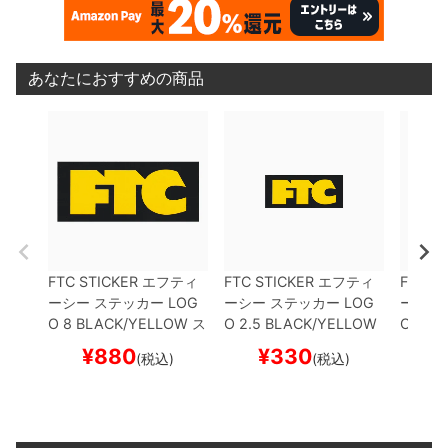
あなたにおすすめの商品
FTC STICKER
エフティ
FTC STICKER
エフティ
FTC S
ーシー
ステッカー
LOG
ーシー
ステッカー
LOG
ーシー
O 8
BLACK/YELLOW
ス
O 2.5
BLACK/YELLOW
O 5
OR
ケートボード スケボー
スケートボード スケボー
ケート
¥
880
¥
330
¥
(税込)
(税込)