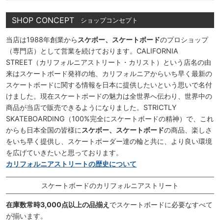
SHOP CONCEPT
ショップコンセプト
当店は1988年創業から
スケボー、スケートボード
のプロショップ
（専門店）として営業を続けております。CALIFORNIA
STREET（カリフォルニアストリート・カリスト）という店名の由
来はスケートボード発祥の地、カリフォルニアからいち早く最新の
スケートボードに関する情報を日本に提供したいという思いで名付
けました。現在スケートボードの魅力は全世界へ伝わり、世界中の
商品が当店で販売できるようになりました。STRICTLY
SKATEBOARDING（100%完全にスケートボードの精神）で、これ
からも日本全国の皆様に
スケボー、スケートボード
の商品、楽しさ
をいち早く提供し、スケートボーダー達の輪と共に、より良い環境
を広げていきたいと思っております。
カリフォルニアストリートの歴史について
スケートボードのカリフォルニアストリート
在庫数常時3,000点以上の品揃え
でスケートボードに必要なすべて
が揃います。