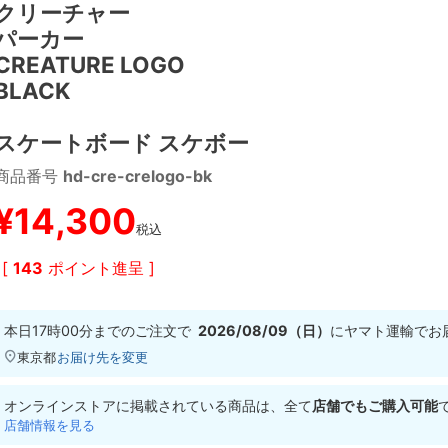
クリーチャー
パーカー
CREATURE LOGO
BLACK
スケートボード スケボー
商品番号
hd-cre-crelogo-bk
¥
14,300
税込
[
143
ポイント進呈 ]
本日
17時00分
までのご注文で
2026/08/09（日）
に
ヤマト運輸
でお
東京都
お届け先を変更
オンラインストアに掲載されている商品は、全て
店舗でもご購入可能
店舗情報を見る