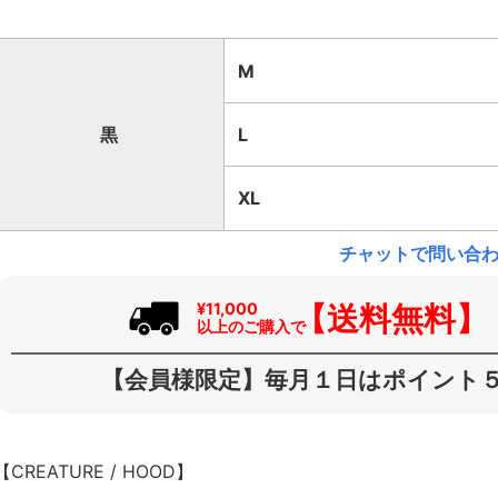
M
黒
L
XL
チャットで問い合
【送料無料】
¥11,000
以上のご購入で
【会員様限定】毎月１日はポイント５
【CREATURE / HOOD】