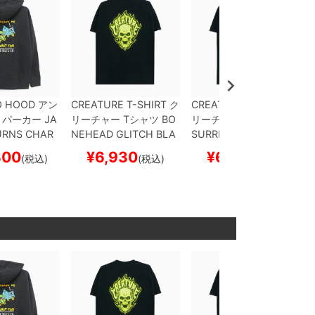
O HOOD
アン
CREATURE T-SHIRT
ク
CREATURE T-SHIRT
ク
パーカー
JA
リーチャー
Tシャツ
BO
リーチャー
Tシャツ
RE
URNS
CHAR
NEHEAD GLITCH
BLA
SURRECTION XX
BLA
ートボード
CK
スケートボード スケ
CK
スケートボード スケ
300
¥
6,930
¥
6,930
(税込)
(税込)
(税込)
ボー
ボー