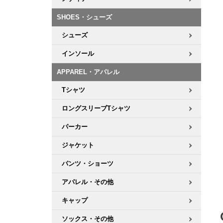
ボーンズ STF（エスティーエフ）
シューレース・その他
INFO
プライバシーポリシー
デッキテープ
パンツ
7.9inch
8.0inch
58mm
25cm
SHOES・シューズ
パウエルペラルタ DF（ドラゴンフォーミュラ）
スケートパーク情報
特定商取引法に基づく表記
ボルト
ショーツ
シューズ
8.0inch
8.1inch
59mm
25.5cm
ソフトウィール（クルーザー）
パーツ・その他
長袖ボタンシャツ
インソール
8.1inch
8.2inch
60mm
26cm
APPAREL・アパレル
足回りセット（トラック・ウィールセット）
7分袖シャツ・ラグラン
Tシャツ
8.2inch
8.3inch
62mm
26.5cm
ヘルメット・パッド
半袖シャツ
ロングスリーブTシャツ
8.3inch
8.4inch
63mm
27cm
パーカー
練習用アイテム（初心者におすすめ）
キャップ
8.4inch
8.5inch
64mm
27.5cm
ジャケット
スケートケース・バッグ
ソックス
パンツ・ショーツ
8.5inch
8.6inch
65mm
28cm
アパレル・その他
メディア（雑誌・DVD・CD）
アンダーウエア
8.6inch
8.7inch
70mm
28.5cm
キャップ
サイズの測り方
ソックス・その他
8.7inch
8.8inch
72mm
29cm