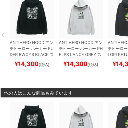
ANTIHERO HOOD
アン
ANTIHERO HOOD
アン
ANTIHER
チヒーロー
パーカー
RU
チヒーロー
パーカー
PH
チヒーロー
DER BWOYS
BLACK
ス
ELPS LANCE
GREY
ス
LOPI RET
ケートボード スケボー
ケートボード スケボー
COAL
スケ
¥
14,300
¥
14,300
¥
14,
(税込)
(税込)
スケボー
他の人はこんな商品もみています