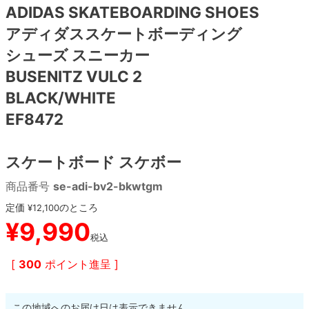
ADIDAS SKATEBOARDING SHOES
アディダススケートボーディング
8.8inch
8.9inch
75mm
29.5cm
シューズ スニーカー
8.9inch
9.0inch以上
110mm
30cm
BUSENITZ VULC 2
BLACK/WHITE
9.0inch以上
EF8472
シェイプデッキ
スケートボード スケボー
高性能デッキ
商品番号
se-adi-bv2-bkwtgm
定価
のところ
¥
12,100
¥
9,990
税込
[
300
ポイント進呈 ]
この地域へのお届け日は表示できません