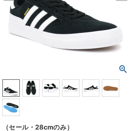
ボーンズ STF（エスティーエフ）
スケートパーク情報
特定商取引法に基づく表記
7.9inch
8.0inch
58mm
25cm
ボルト
ショーツ
パウエルペラルタ DF（ドラゴンフォーミュ
ラ）
8.0inch
8.1inch
59mm
25.5cm
パーツ・その他
長袖ボタンシャツ
ソフトウィール（クルーザー）
8.1inch
8.2inch
60mm
26cm
足回りセット（トラック・ウィールセット）
7分袖シャツ・ラグラン
8.2inch
8.3inch
62mm
26.5cm
ヘルメット・パッド
半袖シャツ
8.3inch
8.4inch
63mm
27cm
練習用アイテム（初心者におすすめ）
キャップ
8.4inch
8.5inch
64mm
27.5cm
スケートケース・バッグ
ソックス
8.5inch
8.6inch
65mm
28cm
メディア（雑誌・DVD・CD）
アンダーウエア
8.6inch
8.7inch
70mm
28.5cm
サイズの測り方
（セール・28cmのみ）
8.7inch
8.8inch
72mm
29cm