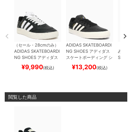
（セール・28cmのみ）
ADIDAS SKATEBOARDI
（セール
ADIDAS SKATEBOARDI
NG SHOES
アディダス
み）
HO
NG SHOES
アディダス
スケートボーディング
シ
SHOE
スケートボーディング
シ
ューズ スニーカー
BUSE
アーズ
¥
9,990
¥
13,200
¥
1
(税込)
(税込)
ューズ スニーカー
TYSH
NITZ VULC 2
BLACK/W
カー
CO
AWN LOW
BLACK/WHI
HITE/WHITE
HQ4711
ス
REAM
TE/WHITE
JQ1137
スケ
ケートボード スケボー
スケボ
ートボード スケボー
閲覧した商品