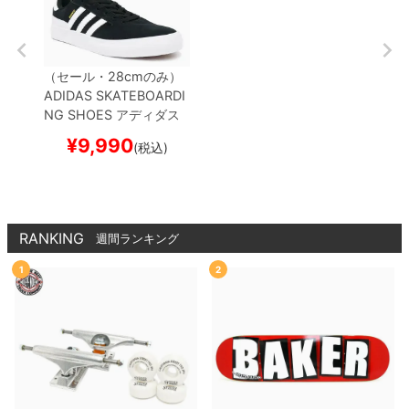
（セール・28cmのみ）
ADIDAS SKATEBOARDI
NG SHOES
アディダス
スケートボーディング
シ
¥
9,990
(税込)
ューズ スニーカー
BUSE
NITZ VULC 2
BLACK/W
HITE
EF8472
スケート
ボード スケボー
RANKING
週間ランキング
1
2