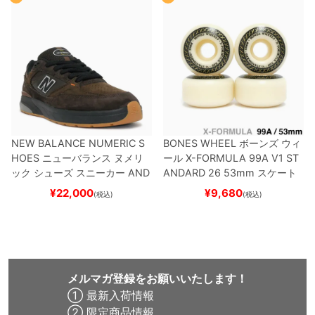
NEW BALANCE NUMERIC S
BONES WHEEL
ボーンズ
ウィ
HOES
ニューバランス ヌメリ
ール
X-FORMULA 99A V1 ST
ック
シューズ スニーカー
AND
ANDARD 26
53mm
スケート
REW REYNOLDS 933
NM933
ボード スケボー
¥
22,000
¥
9,680
(税込)
(税込)
BAR
BROWN/BLACK
スケート
ボード スケボー
メルマガ登録をお願いいたします！
① 最新入荷情報
② 限定商品情報