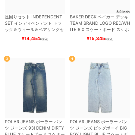
足回りセット
INDEPENDENT
BAKER DECK
ベイカー
デッキ
SET
インディペンデント
トラ
TEAM
BRAND LOGO RED/WH
ック＆ウィール＆ベアリングセ
ITE 8.0
スケートボード スケボ
ット
（トリック用）
スケートボ
ー
¥
14,454
¥
15,345
(税込)
(税込)
ード スケボー
3
4
POLAR JEANS
ポーラー
パン
POLAR JEANS
ポーラー
パン
ツ ジーンズ
93! DENIM
DIRTY
ツ ジーンズ ビッグボーイ
BIG
BLUE
スケートボード スケボー
BOY
LIGHT BLUE
スケートボ