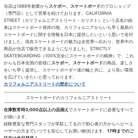
当店は1988年創業から
スケボー、スケートボード
のプロショップ
（専門店）として営業を続けております。CALIFORNIA
STREET（カリフォルニアストリート・カリスト）という店名の由
来はスケートボード発祥の地、カリフォルニアからいち早く最新の
スケートボードに関する情報を日本に提供したいという思いで名付
けました。現在スケートボードの魅力は全世界へ伝わり、世界中の
商品が当店で販売できるようになりました。STRICTLY
SKATEBOARDING（100%完全にスケートボードの精神）で、これ
からも日本全国の皆様に
スケボー、スケートボード
の商品、楽しさ
をいち早く提供し、スケートボーダー達の輪と共に、より良い環境
を広げていきたいと思っております。
カリフォルニアストリートの歴史について
スケートボードのカリフォルニアストリート
在庫数常時3,000点以上の品揃え
でスケートボードに必要なすべて
が揃います。
経験豊富な専門スタッフが常駐してるので初心者の方からヘビーユ
ーザーの方までいつでも安心してお買い物頂けます。
17時までのご
注文は当日発送！