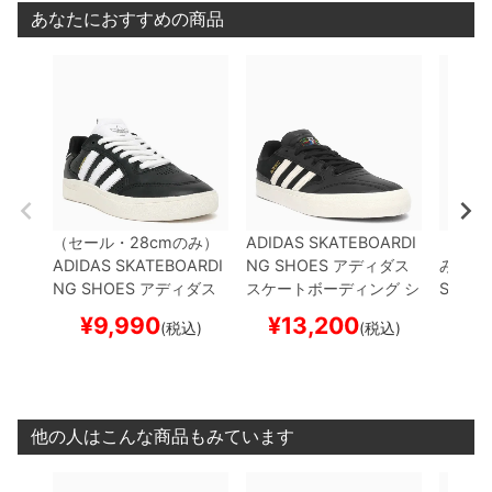
あなたにおすすめの商品
（セール・28cmのみ）
ADIDAS SKATEBOARDI
（セール
ADIDAS SKATEBOARDI
NG SHOES
アディダス
み）
HO
NG SHOES
アディダス
スケートボーディング
シ
SHOE
スケートボーディング
シ
ューズ スニーカー
BUSE
アーズ
¥
9,990
¥
13,200
¥
1
(税込)
(税込)
ューズ スニーカー
TYSH
NITZ VULC 2
BLACK/W
カー
CO
AWN LOW
BLACK/WHI
HITE/WHITE
HQ4711
ス
REAM
TE/WHITE
JQ1137
スケ
ケートボード スケボー
スケボ
ートボード スケボー
他の人はこんな商品もみています