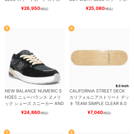
ード スケボー
¥
26,950
¥
25,080
(税込)
(税込)
5
6
NEW BALANCE NUMERIC S
CALIFORNIA STREET DECK
HOES
ニューバランス ヌメリ
カリフォルニアストリート
デッ
ック
シューズ スニーカー
AND
キ
TEAM
SIMPLE CLEAR 8.0
REW REYNOLDS 933
UN933
ブランク（DSM）
スケートボ
¥
24,860
¥
7,040
(税込)
(税込)
BNT
BLACK/NAVY
スケートボ
ード スケボー
ード スケボー
7
8