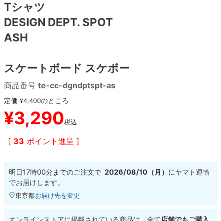
Tシャツ
DESIGN DEPT. SPOT
8.8inch
8.9inch
75mm
29.5cm
ASH
8.9inch
9.0inch以上
110mm
30cm
スケートボード スケボー
9.0inch以上
商品番号
te-cc-dgndptspt-as
シェイプデッキ
定価
のところ
¥
4,400
¥
3,290
税込
高性能デッキ
[
33
ポイント進呈 ]
明日
17時00分
までのご注文で
2026/08/10（月）
に
ヤマト運輸
でお届けします。
東京都
お届け先を変更
オンラインストアに掲載されている商品は、全て
店舗でもご購入