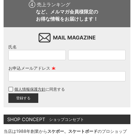
④ 売上ランキング
など、メルマガ会員様限定の
お得な情報をお届けします！
MAIL MAGAZINE
氏名
お申込メールアドレス
(
必
個人情報保護方針
に同意する
須
)
SHOP CONCEPT
ショップコンセプト
当店は1988年創業から
スケボー、スケートボード
のプロショップ