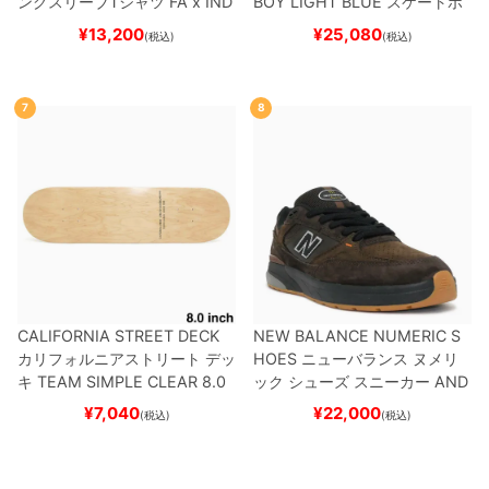
ングスリーブTシャツ
FA x IND
BOY
LIGHT BLUE
スケートボ
EPENDENT
HOSTAGE
BLAC
ード スケボー
¥
13,200
¥
25,080
(税込)
(税込)
K
スケートボード スケボー
7
8
CALIFORNIA STREET DECK
NEW BALANCE NUMERIC S
カリフォルニアストリート
デッ
HOES
ニューバランス ヌメリ
キ
TEAM
SIMPLE CLEAR 8.0
ック
シューズ スニーカー
AND
ブランク（DSM）
スケートボ
REW REYNOLDS 933
NM933
¥
7,040
¥
22,000
(税込)
(税込)
ード スケボー
BAR
BROWN/BLACK
スケート
ボード スケボー