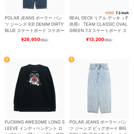
POLAR JEANS
ポーラー
パン
REAL DECK
リアル
デッキ（子
ツ ジーンズ
93! DENIM
DIRTY
供用）
TEAM
CLASSIC OVAL
BLUE
スケートボード スケボー
GREEN 7.3
スケートボード ス
ケボー
¥
26,950
¥
13,200
(税込)
(税込)
5
6
FUCKING AWESOME LONG S
POLAR JEANS
ポーラー
パン
LEEVE
インディペンデント
ロ
ツ ジーンズ ビッグボーイ
BIG