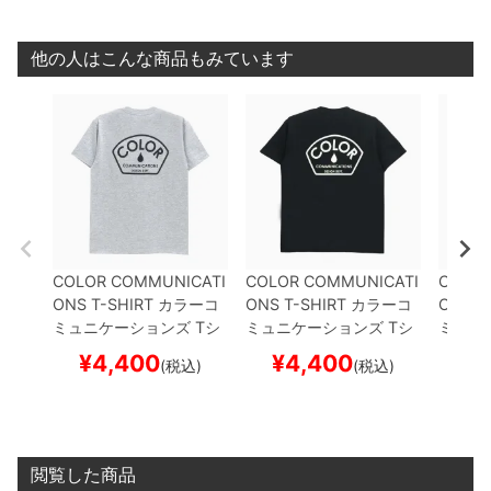
他の人はこんな商品もみています
COLOR COMMUNICATI
COLOR COMMUNICATI
COLOR
ONS T-SHIRT
カラーコ
ONS T-SHIRT
カラーコ
ONS T
ミュニケーションズ
Tシ
ミュニケーションズ
Tシ
ミュニ
ャツ
DESIGN DEPT
GRE
ャツ
DESIGN DEPT
BLA
ャツ
DE
¥
4,400
¥
4,400
¥
(税込)
(税込)
Y
スケートボード スケボ
CK
スケートボード スケ
TE
スケ
ー
ボー
ボー
閲覧した商品