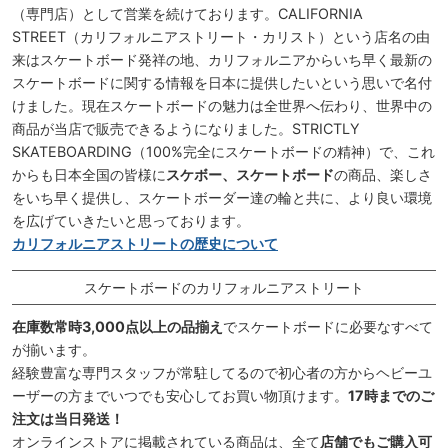
（専門店）として営業を続けております。CALIFORNIA
STREET（カリフォルニアストリート・カリスト）という店名の由
来はスケートボード発祥の地、カリフォルニアからいち早く最新の
スケートボードに関する情報を日本に提供したいという思いで名付
けました。現在スケートボードの魅力は全世界へ伝わり、世界中の
商品が当店で販売できるようになりました。STRICTLY
SKATEBOARDING（100%完全にスケートボードの精神）で、これ
からも日本全国の皆様に
スケボー、スケートボード
の商品、楽しさ
をいち早く提供し、スケートボーダー達の輪と共に、より良い環境
を広げていきたいと思っております。
カリフォルニアストリートの歴史について
スケートボードのカリフォルニアストリート
在庫数常時3,000点以上の品揃え
でスケートボードに必要なすべて
が揃います。
経験豊富な専門スタッフが常駐してるので初心者の方からヘビーユ
ーザーの方までいつでも安心してお買い物頂けます。
17時までのご
注文は当日発送！
オンラインストアに掲載されている商品は、全て
店舗でもご購入可