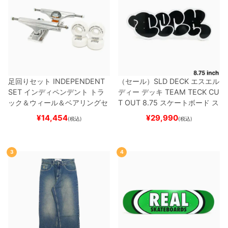
足回りセット
INDEPENDENT
（セール）
SLD DECK
エスエル
SET
インディペンデント
トラ
ディー
デッキ
TEAM
TECK CU
ック＆ウィール＆ベアリングセ
T OUT 8.75
スケートボード ス
ット
（トリック用）
スケートボ
ケボー
¥
14,454
¥
29,990
(税込)
(税込)
ード スケボー
3
4