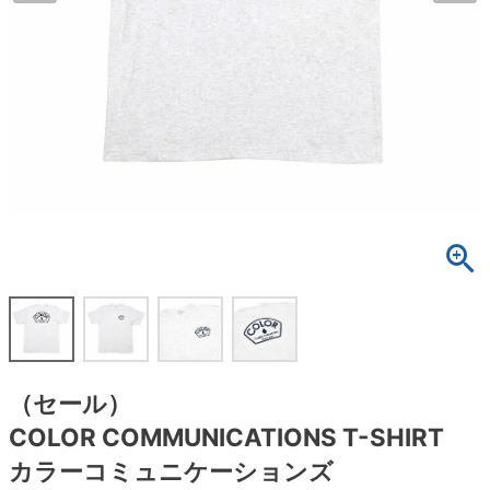
ボーンズ STF（エスティーエフ）
スケートパーク情報
特定商取引法に基づく表記
7.9inch
8.0inch
58mm
25cm
ボルト
ショーツ
パウエルペラルタ DF（ドラゴンフォーミュ
ラ）
8.0inch
8.1inch
59mm
25.5cm
パーツ・その他
長袖ボタンシャツ
ソフトウィール（クルーザー）
8.1inch
8.2inch
60mm
26cm
足回りセット（トラック・ウィールセット）
7分袖シャツ・ラグラン
8.2inch
8.3inch
62mm
26.5cm
ヘルメット・パッド
半袖シャツ
8.3inch
8.4inch
63mm
27cm
練習用アイテム（初心者におすすめ）
キャップ
8.4inch
8.5inch
64mm
27.5cm
スケートケース・バッグ
ソックス
8.5inch
8.6inch
65mm
28cm
メディア（雑誌・DVD・CD）
アンダーウエア
（セール）
8.6inch
8.7inch
70mm
28.5cm
COLOR COMMUNICATIONS T-SHIRT
サイズの測り方
カラーコミュニケーションズ
8.7inch
8.8inch
72mm
29cm