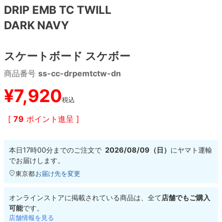
DRIP EMB TC TWILL
DARK NAVY
8.8inch
8.9inch
75mm
29.5cm
8.9inch
9.0inch以上
110mm
30cm
スケートボード スケボー
商品番号
ss-cc-drpemtctw-dn
9.0inch以上
¥
7,920
シェイプデッキ
税込
[
79
ポイント進呈 ]
高性能デッキ
本日
17時00分
までのご注文で
2026/08/09（日）
に
ヤマト運輸
でお届けします。
東京都
お届け先を変更
オンラインストアに掲載されている商品は、全て
店舗でもご購入
可能
です。
店舗情報を見る