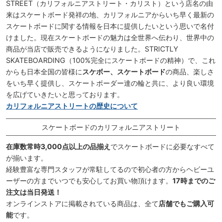
STREET（カリフォルニアストリート・カリスト）という店名の由
来はスケートボード発祥の地、カリフォルニアからいち早く最新の
スケートボードに関する情報を日本に提供したいという思いで名付
けました。現在スケートボードの魅力は全世界へ伝わり、世界中の
商品が当店で販売できるようになりました。STRICTLY
SKATEBOARDING（100%完全にスケートボードの精神）で、これ
からも日本全国の皆様に
スケボー、スケートボード
の商品、楽しさ
をいち早く提供し、スケートボーダー達の輪と共に、より良い環境
を広げていきたいと思っております。
カリフォルニアストリートの歴史について
スケートボードのカリフォルニアストリート
在庫数常時3,000点以上の品揃え
でスケートボードに必要なすべて
が揃います。
経験豊富な専門スタッフが常駐してるので初心者の方からヘビーユ
ーザーの方までいつでも安心してお買い物頂けます。
17時までのご
注文は当日発送！
オンラインストアに掲載されている商品は、全て
店舗でもご購入可
能
です。