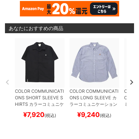
あなたにおすすめの商品
COLOR COMMUNICATI
COLOR COMMUNICATI
COLOR
ONS SHORT SLEEVE S
ONS LONG SLEEVE
カ
ONS J
HIRTS
カラーコミュニケ
ラーコミュニケーション
ミュニ
ーションズ
半袖シャツ
D
ズ
長袖シャツ
DRIP EMB
ケット
¥
7,920
¥
9,240
¥
1
(税込)
(税込)
RIP EMB TC TWILL
BLA
OXFORD
BLUE
スケート
D COL
CK
スケートボード スケ
ボード スケボー
ートボ
ボー