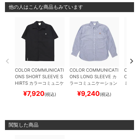
他の人はこんな商品もみています
COLOR COMMUNICATI
COLOR COMMUNICATI
COLOR
ONS SHORT SLEEVE S
ONS LONG SLEEVE
カ
ONS J
HIRTS
カラーコミュニケ
ラーコミュニケーション
ミュニ
ーションズ
半袖シャツ
D
ズ
長袖シャツ
DRIP EMB
ケット
¥
7,920
¥
9,240
¥
1
(税込)
(税込)
RIP EMB TC TWILL
BLA
OXFORD
BLUE
スケート
D COL
CK
スケートボード スケ
ボード スケボー
ートボ
ボー
閲覧した商品