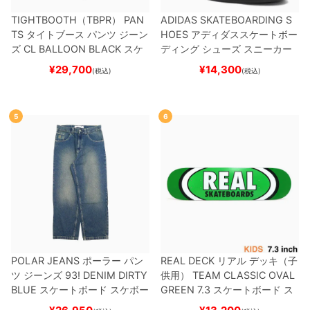
TIGHTBOOTH（TBPR） PAN
ADIDAS SKATEBOARDING S
TS
タイトブース
パンツ ジーン
HOES
アディダススケートボー
ズ
CL BALLOON
BLACK
スケ
ディング
シューズ スニーカー
ートボード スケボー
スーパースター
SUPERSTAR A
¥
29,700
¥
14,300
(税込)
(税込)
DV
BLACK/WHITE/WHITE
G
W6931
スケートボード スケボ
ー
5
6
POLAR JEANS
ポーラー
パン
REAL DECK
リアル
デッキ（子
ツ ジーンズ
93! DENIM
DIRTY
供用）
TEAM
CLASSIC OVAL
BLUE
スケートボード スケボー
GREEN 7.3
スケートボード ス
ケボー