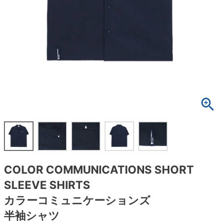
ボーンズ STF（エスティーエフ）
スケートパーク情報
特定商取引法に基づく表記
7.9inch
8.0inch
58mm
25cm
ボルト
ショーツ
パウエルペラルタ DF（ドラゴンフォーミュ
ラ）
8.0inch
8.1inch
59mm
25.5cm
パーツ・その他
長袖ボタンシャツ
ソフトウィール（クルーザー）
8.1inch
8.2inch
60mm
26cm
足回りセット（トラック・ウィールセット）
7分袖シャツ・ラグラン
8.2inch
8.3inch
62mm
26.5cm
ヘルメット・パッド
半袖シャツ
8.3inch
8.4inch
63mm
27cm
練習用アイテム（初心者におすすめ）
キャップ
8.4inch
8.5inch
64mm
27.5cm
スケートケース・バッグ
ソックス
COLOR COMMUNICATIONS SHORT
8.5inch
8.6inch
65mm
28cm
メディア（雑誌・DVD・CD）
アンダーウエア
SLEEVE SHIRTS
8.6inch
8.7inch
70mm
28.5cm
カラーコミュニケーションズ
サイズの測り方
半袖シャツ
8.7inch
8.8inch
72mm
29cm