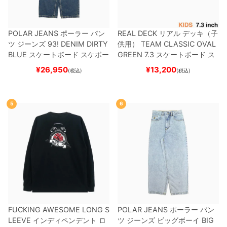
POLAR JEANS
ポーラー
パン
REAL DECK
リアル
デッキ（子
ツ ジーンズ
93! DENIM
DIRTY
供用）
TEAM
CLASSIC OVAL
BLUE
スケートボード スケボー
GREEN 7.3
スケートボード ス
ケボー
¥
26,950
¥
13,200
(税込)
(税込)
5
6
FUCKING AWESOME LONG S
POLAR JEANS
ポーラー
パン
LEEVE
インディペンデント
ロ
ツ ジーンズ ビッグボーイ
BIG