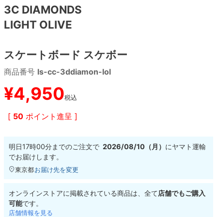
3C DIAMONDS
LIGHT OLIVE
8.8inch
8.9inch
75mm
29.5cm
8.9inch
9.0inch以上
110mm
30cm
スケートボード スケボー
商品番号
ls-cc-3ddiamon-lol
9.0inch以上
¥
4,950
シェイプデッキ
税込
[
50
ポイント進呈 ]
高性能デッキ
明日
17時00分
までのご注文で
2026/08/10（月）
に
ヤマト運輸
でお届けします。
東京都
お届け先を変更
オンラインストアに掲載されている商品は、全て
店舗でもご購入
可能
です。
店舗情報を見る