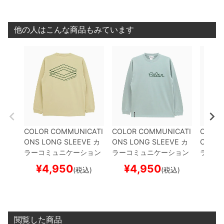
スケボー
ード スケボー
他の人はこんな商品もみています
COLOR COMMUNICATI
COLOR COMMUNICATI
COLOR
ONS LONG SLEEVE
カ
ONS LONG SLEEVE
カ
ONS L
ラーコミュニケーション
ラーコミュニケーション
ラーコ
ズ
ロングスリーブTシャ
ズ
ロングスリーブTシャ
ズ
ロン
¥
4,950
¥
4,950
¥
(税込)
(税込)
ツ
3C DIAMONDS
SAN
ツ
HANDWRITE 2
SMO
ツ
CCC
D BEIGE
スケートボード
KEY GREEN
スケートボ
ボード
スケボー
ード スケボー
閲覧した商品