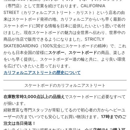
（専門店）として営業を続けております。CALIFORNIA
STREET（カリフォルニアストリート・カリスト）という店名の由
来はスケートボード発祥の地、カリフォルニアからいち早く最新の
スケートボードに関する情報を日本に提供したいという思いで名付
けました。現在スケートボードの魅力は全世界へ伝わり、世界中の
商品が当店で販売できるようになりました。STRICTLY
SKATEBOARDING（100%完全にスケートボードの精神）で、これ
からも日本全国の皆様に
スケボー、スケートボード
の商品、楽しさ
をいち早く提供し、スケートボーダー達の輪と共に、より良い環境
を広げていきたいと思っております。
カリフォルニアストリートの歴史について
スケートボードのカリフォルニアストリート
在庫数常時3,000点以上の品揃え
でスケートボードに必要なすべて
が揃います。
経験豊富な専門スタッフが常駐してるので初心者の方からヘビーユ
ーザーの方までいつでも安心してお買い物頂けます。
17時までのご
注文は当日発送！
オンラインストアに掲載されている商品は、全て
店舗でもご購入可