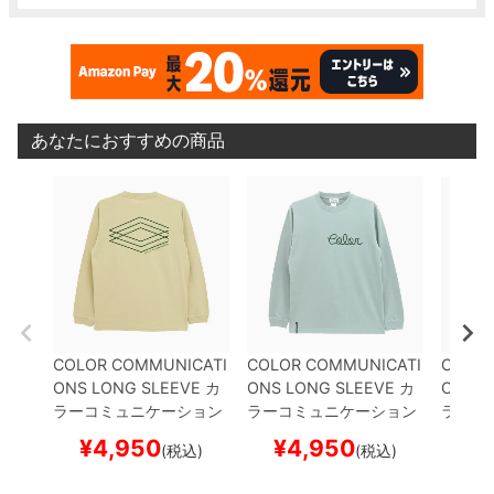
あなたにおすすめの商品
COLOR COMMUNICATI
COLOR COMMUNICATI
COLOR
ONS LONG SLEEVE
カ
ONS LONG SLEEVE
カ
ONS L
ラーコミュニケーション
ラーコミュニケーション
ラーコ
ズ
ロングスリーブTシャ
ズ
ロングスリーブTシャ
ズ
ロン
¥
4,950
¥
4,950
¥
(税込)
(税込)
ツ
3C DIAMONDS
SAN
ツ
HANDWRITE 2
SMO
ツ
CCC
D BEIGE
スケートボード
KEY GREEN
スケートボ
ボード