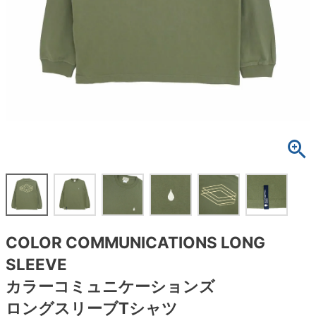
ボーンズ STF（エスティーエフ）
スケートパーク情報
特定商取引法に基づく表記
7.9inch
8.0inch
58mm
25cm
ボルト
ショーツ
パウエルペラルタ DF（ドラゴンフォーミュ
ラ）
8.0inch
8.1inch
59mm
25.5cm
パーツ・その他
長袖ボタンシャツ
ソフトウィール（クルーザー）
8.1inch
8.2inch
60mm
26cm
足回りセット（トラック・ウィールセット）
7分袖シャツ・ラグラン
8.2inch
8.3inch
62mm
26.5cm
ヘルメット・パッド
半袖シャツ
8.3inch
8.4inch
63mm
27cm
練習用アイテム（初心者におすすめ）
キャップ
8.4inch
8.5inch
64mm
27.5cm
スケートケース・バッグ
ソックス
COLOR COMMUNICATIONS LONG
8.5inch
8.6inch
65mm
28cm
メディア（雑誌・DVD・CD）
アンダーウエア
SLEEVE
8.6inch
8.7inch
70mm
28.5cm
カラーコミュニケーションズ
サイズの測り方
ロングスリーブTシャツ
8.7inch
8.8inch
72mm
29cm