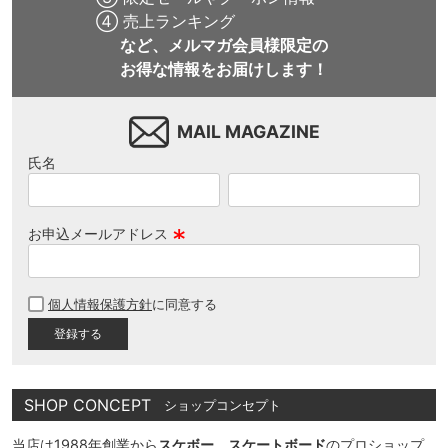
④ 売上ランキング
など、メルマガ会員様限定の
お得な情報をお届けします！
MAIL MAGAZINE
氏名
お申込メールアドレス
(
必
個人情報保護方針
に同意する
須
)
SHOP CONCEPT
ショップコンセプト
当店は1988年創業から
スケボー、スケートボード
のプロショップ