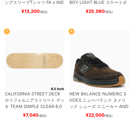
ングスリーブTシャツ
FA x IND
BOY
LIGHT BLUE
スケートボ
EPENDENT
HOSTAGE
BLAC
ード スケボー
¥
13,200
¥
25,080
(税込)
(税込)
K
スケートボード スケボー
7
8
CALIFORNIA STREET DECK
NEW BALANCE NUMERIC S
カリフォルニアストリート
デッ
HOES
ニューバランス ヌメリ
キ
TEAM
SIMPLE CLEAR 8.0
ック
シューズ スニーカー
AND
ブランク（DSM）
スケートボ
REW REYNOLDS 933
NM933
¥
7,040
¥
22,000
(税込)
(税込)
ード スケボー
BAR
BROWN/BLACK
スケート
ボード スケボー