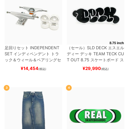
足回りセット
INDEPENDENT
（セール）
SLD DECK
エスエル
SET
インディペンデント
トラ
ディー
デッキ
TEAM
TECK CU
ック＆ウィール＆ベアリングセ
T OUT 8.75
スケートボード ス
ット
（トリック用）
スケートボ
ケボー
¥
14,454
¥
29,990
(税込)
(税込)
ード スケボー
3
4