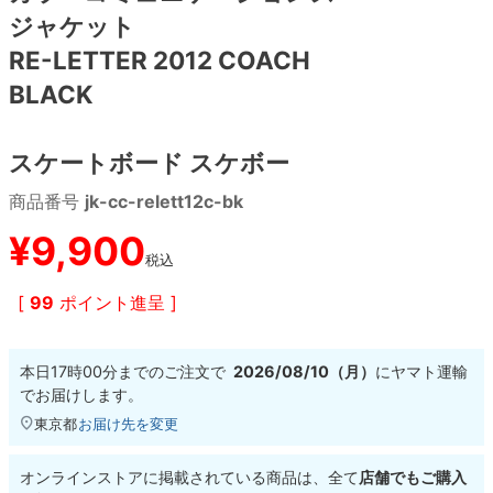
ジャケット
8.8inch
8.9inch
75mm
29.5cm
RE-LETTER 2012 COACH
BLACK
8.9inch
9.0inch以上
110mm
30cm
スケートボード スケボー
9.0inch以上
商品番号
jk-cc-relett12c-bk
シェイプデッキ
¥
9,900
税込
高性能デッキ
[
99
ポイント進呈 ]
本日
17時00分
までのご注文で
2026/08/10（月）
に
ヤマト運輸
でお届けします。
東京都
お届け先を変更
オンラインストアに掲載されている商品は、全て
店舗でもご購入