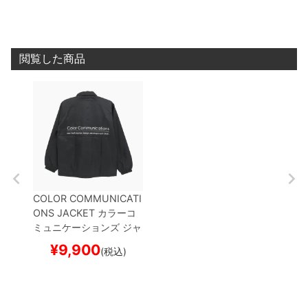
ートボード スケボー
ートボード スケボー
スケー
閲覧した商品
COLOR COMMUNICATI
ONS JACKET
カラーコ
ミュニケーションズ
ジャ
ケット
RE-LETTER 201
¥
9,900
(税込)
2 COACH
BLACK
スケ
ートボード スケボー