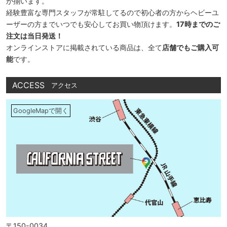
が揃います。
経験豊富な専門スタッフが常駐してるので初心者の方からヘビーユ
ーザーの方までいつでも安心してお買い物頂けます。
17時までのご
注文は当日発送！
オンラインストアに掲載されている商品は、全て
店舗でもご購入可
能
です。
ACCESS
アクセス
GoogleMapで開く
〒150-0034