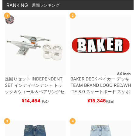
RANKING
週間ランキング
1
2
足回りセット
INDEPENDENT
BAKER DECK
ベイカー
デッキ
SET
インディペンデント
トラ
TEAM
BRAND LOGO RED/WH
ック＆ウィール＆ベアリングセ
ITE 8.0
スケートボード スケボ
ット
（トリック用）
スケートボ
ー
¥
14,454
¥
15,345
(税込)
(税込)
ード スケボー
3
4