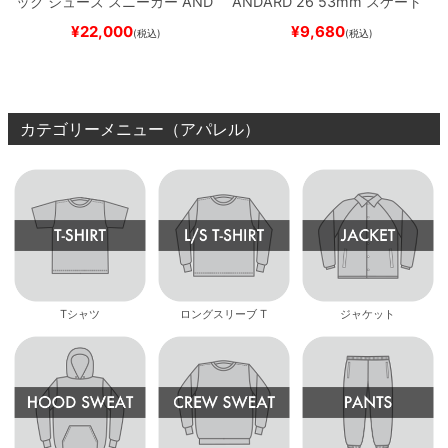
ック
シューズ スニーカー
AND
ANDARD 26
53mm
スケート
REW REYNOLDS 933
NM933
ボード スケボー
¥
22,000
¥
9,680
(税込)
(税込)
BAR
BROWN/BLACK
スケート
ボード スケボー
カテゴリーメニュー（アパレル）
Tシャツ
ロングスリーブ T
ジャケット