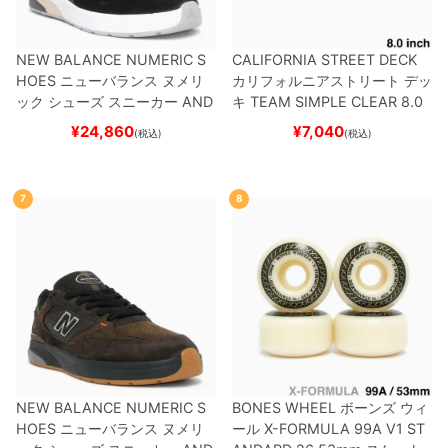
NEW BALANCE NUMERIC S
CALIFORNIA STREET DECK
HOES
ニューバランス ヌメリ
カリフォルニアストリート
デッ
ック
シューズ スニーカー
AND
キ
TEAM
SIMPLE CLEAR 8.0
REW REYNOLDS 933
UN933
ブランク（DSM）
スケートボ
¥
24,860
¥
7,040
(税込)
(税込)
BNT
BLACK/NAVY
スケートボ
ード スケボー
ード スケボー
7
8
NEW BALANCE NUMERIC S
BONES WHEEL
ボーンズ
ウィ
HOES
ニューバランス ヌメリ
ール
X-FORMULA 99A V1 ST