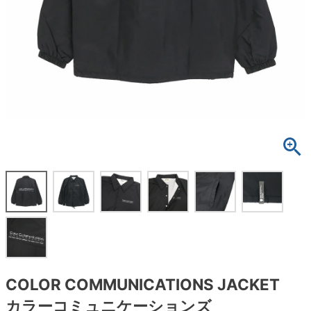
ボーンズ STF（エスティーエフ）
スケートパーク情報
特定商取引法に基づく表記
7.9inch
8.0inch
58mm
25cm
ボルト
ショーツ
パウエルペラルタ DF（ドラゴンフォーミュ
ラ）
8.0inch
8.1inch
59mm
25.5cm
パーツ・その他
長袖ボタンシャツ
ソフトウィール（クルーザー）
8.1inch
8.2inch
60mm
26cm
足回りセット（トラック・ウィールセット）
7分袖シャツ・ラグラン
8.2inch
8.3inch
62mm
26.5cm
ヘルメット・パッド
半袖シャツ
8.3inch
8.4inch
63mm
27cm
練習用アイテム（初心者におすすめ）
キャップ
8.4inch
8.5inch
64mm
27.5cm
スケートケース・バッグ
ソックス
8.5inch
8.6inch
65mm
28cm
メディア（雑誌・DVD・CD）
アンダーウエア
8.6inch
8.7inch
70mm
28.5cm
サイズの測り方
COLOR COMMUNICATIONS JACKET
カラーコミュニケーションズ
8.7inch
8.8inch
72mm
29cm