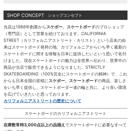
SHOP CONCEPT
ショップコンセプト
当店は1988年創業から
スケボー、スケートボード
のプロショップ
（専門店）として営業を続けております。CALIFORNIA
STREET（カリフォルニアストリート・カリスト）という店名の由
来はスケートボード発祥の地、カリフォルニアからいち早く最新の
スケートボードに関する情報を日本に提供したいという思いで名付
けました。現在スケートボードの魅力は全世界へ伝わり、世界中の
商品が当店で販売できるようになりました。STRICTLY
SKATEBOARDING（100%完全にスケートボードの精神）で、これ
からも日本全国の皆様に
スケボー、スケートボード
の商品、楽しさ
をいち早く提供し、スケートボーダー達の輪と共に、より良い環境
を広げていきたいと思っております。
カリフォルニアストリートの歴史について
スケートボードのカリフォルニアストリート
在庫数常時3,000点以上の品揃え
でスケートボードに必要なすべて