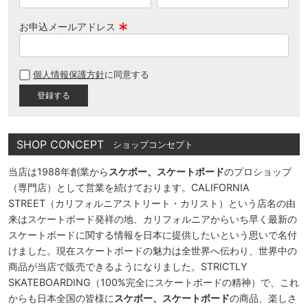
お申込メールアドレス
(
必
個人情報保護方針
に同意する
須
)
SHOP CONCEPT
ショップコンセプト
当店は1988年創業から
スケボー、スケートボード
のプロショップ
（専門店）として営業を続けております。CALIFORNIA
STREET（カリフォルニアストリート・カリスト）という店名の由
来はスケートボード発祥の地、カリフォルニアからいち早く最新の
スケートボードに関する情報を日本に提供したいという思いで名付
けました。現在スケートボードの魅力は全世界へ伝わり、世界中の
商品が当店で販売できるようになりました。STRICTLY
SKATEBOARDING（100%完全にスケートボードの精神）で、これ
からも日本全国の皆様に
スケボー、スケートボード
の商品、楽しさ