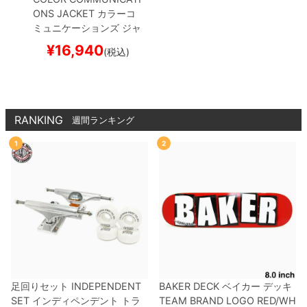
ONS JACKET
カラーコ
ミュニケーションズ
ジャ
ケット
DRIP EMB NYLO
¥
16,940
(税込)
N BOA REVERSIBLE
BL
ACK/BLACK
スケートボ
ード スケボー
RANKING
週間ランキング
1
2
足回りセット
INDEPENDENT
BAKER DECK
ベイカー
デッキ
SET
インディペンデント
トラ
TEAM
BRAND LOGO RED/WH