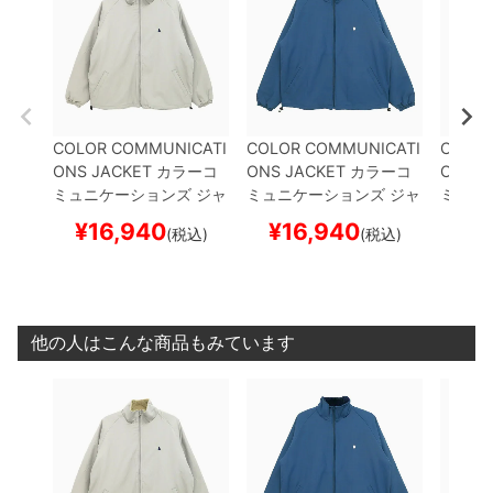
COLOR COMMUNICATI
COLOR COMMUNICATI
COLOR
ONS JACKET
カラーコ
ONS JACKET
カラーコ
ONS J
ミュニケーションズ
ジャ
ミュニケーションズ
ジャ
ミュニ
ケット
DRIP EMB NYLO
ケット
DRIP EMB NYLO
ケット
¥
16,940
¥
16,940
¥
1
(税込)
(税込)
N BOA REVERSIBLE
GR
N BOA REVERSIBLE
NA
D COL
EY/BEIGE
スケートボー
VY/NAVY
スケートボー
ートボ
ド スケボー
ド スケボー
他の人はこんな商品もみています