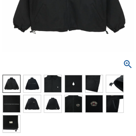
ボーンズ STF（エスティーエフ）
スケートパーク情報
特定商取引法に基づく表記
7.9inch
8.0inch
58mm
25cm
ボルト
ショーツ
パウエルペラルタ DF（ドラゴンフォーミュ
ラ）
8.0inch
8.1inch
59mm
25.5cm
パーツ・その他
長袖ボタンシャツ
ソフトウィール（クルーザー）
8.1inch
8.2inch
60mm
26cm
足回りセット（トラック・ウィールセット）
7分袖シャツ・ラグラン
8.2inch
8.3inch
62mm
26.5cm
ヘルメット・パッド
半袖シャツ
8.3inch
8.4inch
63mm
27cm
練習用アイテム（初心者におすすめ）
キャップ
8.4inch
8.5inch
64mm
27.5cm
スケートケース・バッグ
ソックス
8.5inch
8.6inch
65mm
28cm
メディア（雑誌・DVD・CD）
アンダーウエア
8.6inch
8.7inch
70mm
28.5cm
サイズの測り方
8.7inch
8.8inch
72mm
29cm