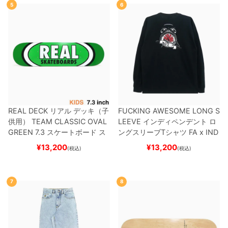
5
6
REAL DECK
リアル
デッキ（子
FUCKING AWESOME LONG S
供用）
TEAM
CLASSIC OVAL
LEEVE
インディペンデント
ロ
GREEN 7.3
スケートボード ス
ングスリーブTシャツ
FA x IND
ケボー
EPENDENT
HOSTAGE
BLAC
¥
13,200
¥
13,200
(税込)
(税込)
K
スケートボード スケボー
7
8