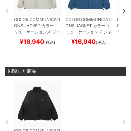
COLOR COMMUNICATI
COLOR COMMUNICATI
COLOR
ONS JACKET
カラーコ
ONS JACKET
カラーコ
ONS J
ミュニケーションズ
ジャ
ミュニケーションズ
ジャ
ミュニ
ケット
DRIP EMB NYLO
ケット
DRIP EMB NYLO
ケット
¥
16,940
¥
16,940
¥
1
(税込)
(税込)
N BOA REVERSIBLE
GR
N BOA REVERSIBLE
NA
D COL
EY/BEIGE
スケートボー
VY/NAVY
スケートボー
ートボ
ド スケボー
ド スケボー
閲覧した商品
COLOR COMMUNICATI