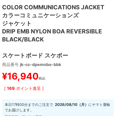
COLOR COMMUNICATIONS JACKET
8.8inch
8.9inch
75mm
29.5cm
カラーコミュニケーションズ
ジャケット
8.9inch
9.0inch以上
110mm
30cm
DRIP EMB NYLON BOA REVERSIBLE
BLACK/BLACK
9.0inch以上
シェイプデッキ
スケートボード スケボー
商品番号
jk-cc-dpemnbo-bbk
高性能デッキ
¥
16,940
税込
[
169
ポイント進呈 ]
本日
17時00分
までのご注文で
2026/08/10（月）
に
ヤマト運輸
でお届けします。