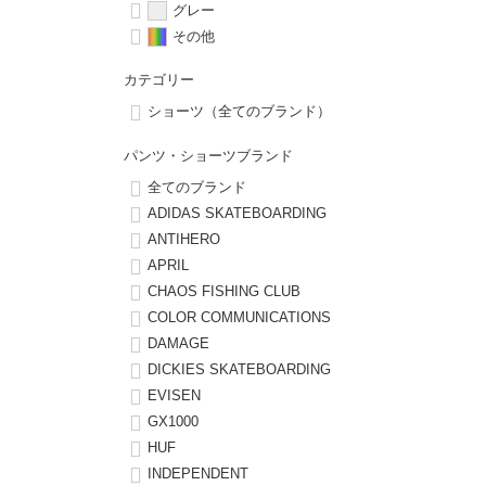
グレー
その他
8.8inch
8.9inch
75mm
29.5cm
カテゴリー
8.9inch
9.0inch以上
110mm
30cm
ショーツ（全てのブランド）
パンツ・ショーツブランド
9.0inch以上
全てのブランド
ADIDAS SKATEBOARDING
シェイプデッキ
ANTIHERO
APRIL
高性能デッキ
CHAOS FISHING CLUB
COLOR COMMUNICATIONS
DAMAGE
DICKIES SKATEBOARDING
EVISEN
GX1000
HUF
INDEPENDENT