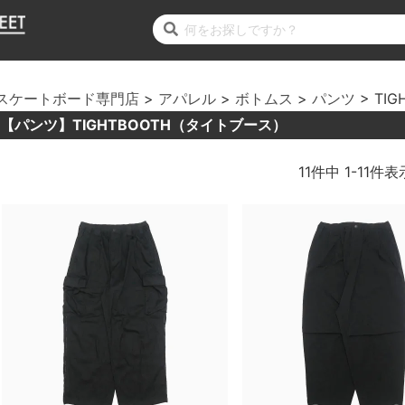
スケートボード専門店
アパレル
ボトムス
パンツ
TIG
【パンツ】TIGHTBOOTH（タイトブース）
11
件中
1
-
11
件表