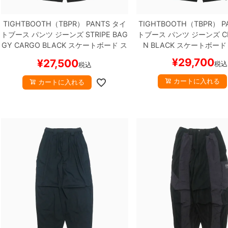
TIGHTBOOTH（TBPR） PANTS
タイ
TIGHTBOOTH（TBPR） P
トブース
パンツ ジーンズ
STRIPE BAG
トブース
パンツ ジーンズ
C
GY CARGO
BLACK
スケートボード ス
N
BLACK
スケートボード
ケボー
¥
29,700
¥
27,500
税込
税込
カートに入れる
カートに入れる