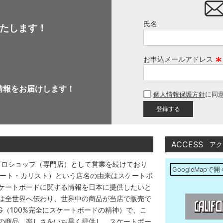
氏名
たします！
お申込メールアドレス
(
必
情報をお届けします！
個人情報保護方針
に同
須
)
ACCESS
アク
プロショップ（専門店）として営業を続けており
GoogleMapで開
アストリート・カリスト）という店名の由来はスケートボ
ケートボードに関する情報を日本に提供したいと
は全世界へ伝わり、世界中の商品が当店で販売で
DING（100%完全にスケートボードの精神）で、こ
の商品、楽しさをいち早く提供し、スケートボー