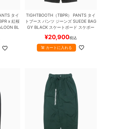
ANTS
タイ
TIGHTBOOTH（TBPR） PANTS
タイ
BPR x 紅桜
トブース
パンツ ジーンズ
SUEDE BAG
BALOON
BL
GY
BLACK
スケートボード スケボー
ケボー
¥
20,900
税込
込
カートに入れる