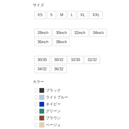
ボーンズ STF（エスティーエフ）
シューレース・その他
INFO
プライバシーポリシー
デッキテープ
パンツ
サイズ
7.9inch
8.0inch
58mm
25cm
パウエルペラルタ DF（ドラゴンフォーミュラ）
スケートパーク情報
特定商取引法に基づく表記
XS
S
M
L
XL
XXL
ボルト
ショーツ
8.0inch
8.1inch
59mm
25.5cm
ソフトウィール（クルーザー）
パーツ・その他
長袖ボタンシャツ
28inch
30inch
32inch
34inch
8.1inch
8.2inch
60mm
26cm
36inch
38inch
足回りセット（トラック・ウィールセット）
7分袖シャツ・ラグラン
8.2inch
8.3inch
62mm
26.5cm
30/30
30/32
32/30
32/32
ヘルメット・パッド
半袖シャツ
8.3inch
8.4inch
63mm
27cm
34/32
36/32
練習用アイテム（初心者におすすめ）
キャップ
カラー
8.4inch
8.5inch
64mm
27.5cm
ブラック
スケートケース・バッグ
ソックス
ライトブルー
8.5inch
8.6inch
65mm
28cm
ネイビー
メディア（雑誌・DVD・CD）
アンダーウエア
グリーン
8.6inch
8.7inch
70mm
28.5cm
ブラウン
サイズの測り方
ベージュ
8.7inch
8.8inch
72mm
29cm