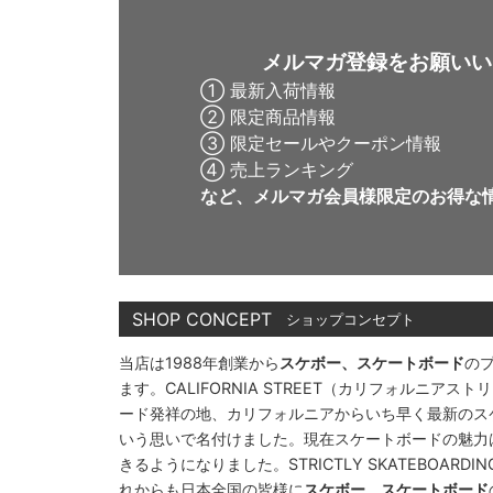
メルマガ登録をお願いい
① 最新入荷情報
② 限定商品情報
③ 限定セールやクーポン情報
④ 売上ランキング
など、メルマガ会員様限定の
お得な
SHOP CONCEPT
ショップコンセプト
当店は1988年創業から
スケボー、スケートボード
の
ます。CALIFORNIA STREET（カリフォルニ
ード発祥の地、カリフォルニアからいち早く最新のス
いう思いで名付けました。現在スケートボードの魅力
きるようになりました。STRICTLY SKATEBOAR
れからも日本全国の皆様に
スケボー、スケートボード