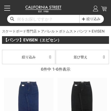
子供用デッキ
7.0inch以下
50mm
20cm
17時までのご注文は当日発送！
17時までのご注文は当日発送！
17時までのご注文は当日発送！
17時までのご注文は当日発送！
17時までのご注文は当日発送！
17時までのご注文は当日発送！
17時までのご注文は当日発送！
17時までのご注文は当日発送！
17時までのご注文は当日発送！
絞り込み
11,000円以上で送料無料！
11,000円以上で送料無料！
11,000円以上で送料無料！
11,000円以上で送料無料！
11,000円以上で送料無料！
11,000円以上で送料無料！
11,000円以上で送料無料！
11,000円以上で送料無料！
11,000円以上で送料無料！
スケートボード専門店
7.0inch以下
7.2inch
51mm
21cm
毎月1日はポイント5倍！10日と20日は3倍！
毎月1日はポイント5倍！10日と20日は3倍！
毎月1日はポイント5倍！10日と20日は3倍！
毎月1日はポイント5倍！10日と20日は3倍！
毎月1日はポイント5倍！10日と20日は3倍！
毎月1日はポイント5倍！10日と20日は3倍！
毎月1日はポイント5倍！10日と20日は3倍！
毎月1日はポイント5倍！10日と20日は3倍！
毎月1日はポイント5倍！10日と20日は3倍！
アパレル
ボトムス
パンツ
EVISEN
【パンツ】EVISEN（エビセン）
デッキ新着一覧
トラック新着一覧
ウィール新着一覧
シューズ新着一覧
最新ブログ一覧
初心者の方へ
店舗情報
コンプリートセット（完成品）
Tシャツ
7.2inch
7.3inch
52mm
22cm
デッキブランド一覧（全てのデッキ）
トラックブランド一覧（全てのトラック）
ウィールブランド一覧（全てのウィール）
シューズブランド一覧
カテゴリー
商品情報
ショップライダー紹介
7.3inch
7.5inch
53mm
22.5cm
デッキ
ロングスリーブTシャツ
並び替え
絞り込み
サイズからデッキを選ぶ
適合デッキサイズから選ぶ
ウィールをサイズから選ぶ
シューズをサイズから選ぶ
徹底解析
スタッフ紹介
6
件中
1
-
6
件表示
7.5inch
7.6inch
54mm
23cm
トラック
ジャケット
スピットファイヤー F4（フォーミュラフォ
サンダル
スタッフおすすめアイテム
カリフォルニアストリートの歴史
7.6inch
7.7inch
55mm
23.5cm
ウィール
パーカー
ー）
インソール
ブランド紹介
求人情報
7.7inch
7.8inch
56mm
24cm
ベアリング
トレーナー・セーター
ボーンズ XF（エックスフォーミュラ）
シューレース・その他
INFO
プライバシーポリシー
7.8inch
7.9inch
57mm
24.5cm
デッキテープ
パンツ