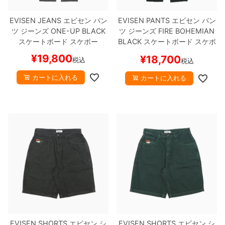
EVISEN JEANS
エビセン
パン
EVISEN PANTS
エビセン
パン
8.8inch
8.9inch
75mm
29.5cm
ツ ジーンズ
ONE-UP
BLACK
ツ ジーンズ
FIRE BOHEMIAN
スケートボード スケボー
BLACK
スケートボード スケボ
8.9inch
9.0inch以上
110mm
30cm
ー
¥
19,800
¥
18,700
税込
税込
9.0inch以上
カートに入れる
カートに入れる
シェイプデッキ
高性能デッキ
EVISEN SHORTS
エビセン
シ
EVISEN SHORTS
エビセン
シ