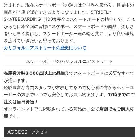
けました。現在スケートボードの魅力は全世界へ伝わり、世界中の
商品が当店で販売できるようになりました。STRICTLY
SKATEBOARDING（100%完全にスケートボードの精神）で、これ
からも日本全国の皆様に
スケボー、スケートボード
の商品、楽しさ
をいち早く提供し、スケートボーダー達の輪と共に、より良い環境
を広げていきたいと思っております。
カリフォルニアストリートの歴史について
スケートボードのカリフォルニアストリート
在庫数常時3,000点以上の品揃え
でスケートボードに必要なすべて
が揃います。
経験豊富な専門スタッフが常駐してるので初心者の方からヘビーユ
ーザーの方までいつでも安心してお買い物頂けます。
17時までのご
注文は当日発送！
オンラインストアに掲載されている商品は、全て
店舗でもご購入可
能
です。
ACCESS
アクセス