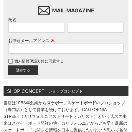
MAIL MAGAZINE
氏名
お申込メールアドレス
(
必
個人情報保護方針
に同意する
須
)
SHOP CONCEPT
ショップコンセプト
当店は1988年創業から
スケボー、スケートボード
のプロショップ
（専門店）として営業を続けております。CALIFORNIA
STREET（カリフォルニアストリート・カリスト）という店名の由
来はスケートボード発祥の地、カリフォルニアからいち早く最新の
スケートボードに関する情報を日本に提供したいという思いで名付