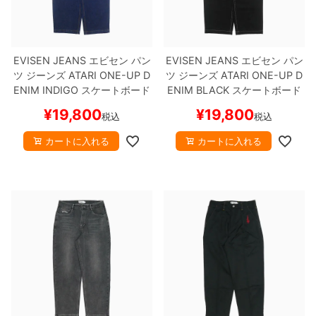
ボーンズ STF（エスティーエフ）
スケートパーク情報
特定商取引法に基づく表記
7.9inch
8.0inch
58mm
25cm
ボルト
ショーツ
パウエルペラルタ DF（ドラゴンフォーミュ
ラ）
EVISEN JEANS
エビセン
パン
EVISEN JEANS
エビセン
パン
8.0inch
8.1inch
59mm
25.5cm
パーツ・その他
長袖ボタンシャツ
ツ ジーンズ
ATARI ONE-UP D
ツ ジーンズ
ATARI ONE-UP D
ENIM
INDIGO
スケートボード
ENIM
BLACK
スケートボード
ソフトウィール（クルーザー）
8.1inch
8.2inch
60mm
26cm
足回りセット（トラック・ウィールセット）
7分袖シャツ・ラグラン
スケボー
スケボー
¥
19,800
¥
19,800
税込
税込
8.2inch
8.3inch
62mm
26.5cm
ヘルメット・パッド
半袖シャツ
カートに入れる
カートに入れる
8.3inch
8.4inch
63mm
27cm
練習用アイテム（初心者におすすめ）
キャップ
8.4inch
8.5inch
64mm
27.5cm
スケートケース・バッグ
ソックス
8.5inch
8.6inch
65mm
28cm
メディア（雑誌・DVD・CD）
アンダーウエア
8.6inch
8.7inch
70mm
28.5cm
サイズの測り方
8.7inch
8.8inch
72mm
29cm