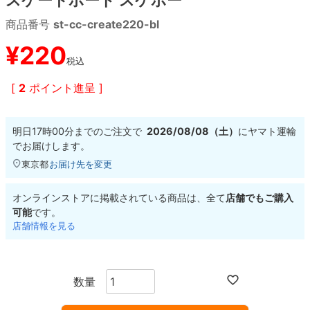
商品番号
st-cc-create220-bl
8.8inch
8.9inch
75mm
29.5cm
¥
220
税込
8.9inch
9.0inch以上
110mm
30cm
[
2
ポイント進呈 ]
9.0inch以上
明日
17時00分
までのご注文で
2026/08/08（土）
に
ヤマト運輸
シェイプデッキ
でお届けします。
東京都
お届け先を変更
高性能デッキ
オンラインストアに掲載されている商品は、全て
店舗でもご購入
可能
です。
店舗情報を見る