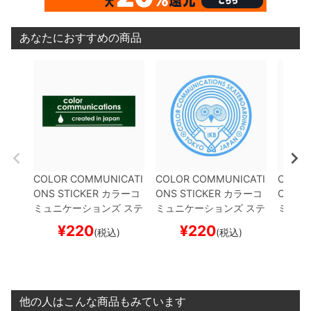
あなたにおすすめの商品
COLOR COMMUNICATI
COLOR COMMUNICATI
COLOR
ONS STICKER
カラーコ
ONS STICKER
カラーコ
ONS S
ミュニケーションズ
ステ
ミュニケーションズ
ステ
ミュニ
ッカー
CREATED IN JA
ッカー
OWL IKB 220
LI
ッカー
¥
220
¥
220
¥
(税込)
(税込)
PAN 220
GREEN
スケー
GHT BLUE
スケートボー
ANGE
トボード スケボー
ド スケボー
スケボ
他の人はこんな商品もみています