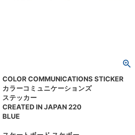
ボーンズ STF（エスティーエフ）
スケートパーク情報
特定商取引法に基づく表記
7.9inch
8.0inch
58mm
25cm
ボルト
ショーツ
パウエルペラルタ DF（ドラゴンフォーミュ
ラ）
8.0inch
8.1inch
59mm
25.5cm
パーツ・その他
長袖ボタンシャツ
ソフトウィール（クルーザー）
8.1inch
8.2inch
60mm
26cm
足回りセット（トラック・ウィールセット）
7分袖シャツ・ラグラン
8.2inch
8.3inch
62mm
26.5cm
ヘルメット・パッド
半袖シャツ
8.3inch
8.4inch
63mm
27cm
練習用アイテム（初心者におすすめ）
キャップ
COLOR COMMUNICATIONS STICKER
カラーコミュニケーションズ
8.4inch
8.5inch
64mm
27.5cm
スケートケース・バッグ
ソックス
ステッカー
8.5inch
8.6inch
65mm
28cm
CREATED IN JAPAN 220
メディア（雑誌・DVD・CD）
アンダーウエア
BLUE
8.6inch
8.7inch
70mm
28.5cm
サイズの測り方
スケートボード スケボー
8.7inch
8.8inch
72mm
29cm