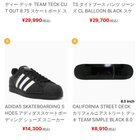
ディー
デッキ
TEAM
TECK CU
TS
タイトブース
パンツ ジーン
T OUT 8.75
スケートボード ス
ズ
CL BALLOON
BLACK
スケ
ケボー
ートボード スケボー
¥
29,990
¥
29,700
(税込)
(税込)
5
6
ADIDAS SKATEBOARDING S
CALIFORNIA STREET DECK
HOES
アディダススケートボー
カリフォルニアストリート
デッ
ディング
シューズ スニーカー
キ
TEAM
SIMPLE BLACK 8.0
スーパースター
SUPERSTAR A
ブランク（BBS / GENERATO
¥
14,300
¥
8,910
(税込)
(税込)
DV
BLACK/WHITE/WHITE
G
R）
スケートボード スケボー
W6931
スケートボード スケボ