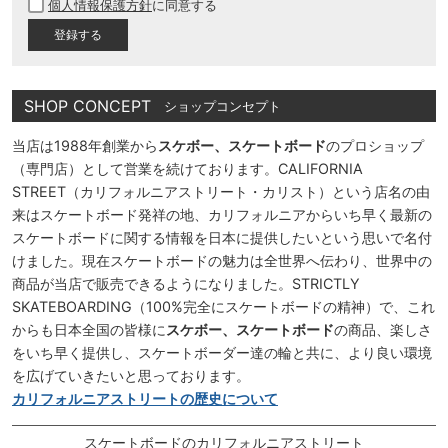
個人情報保護方針
に同意する
須
)
SHOP CONCEPT
ショップコンセプト
当店は1988年創業から
スケボー、スケートボード
のプロショップ
（専門店）として営業を続けております。CALIFORNIA
STREET（カリフォルニアストリート・カリスト）という店名の由
来はスケートボード発祥の地、カリフォルニアからいち早く最新の
スケートボードに関する情報を日本に提供したいという思いで名付
けました。現在スケートボードの魅力は全世界へ伝わり、世界中の
商品が当店で販売できるようになりました。STRICTLY
SKATEBOARDING（100%完全にスケートボードの精神）で、これ
からも日本全国の皆様に
スケボー、スケートボード
の商品、楽しさ
をいち早く提供し、スケートボーダー達の輪と共に、より良い環境
を広げていきたいと思っております。
カリフォルニアストリートの歴史について
スケートボードのカリフォルニアストリート