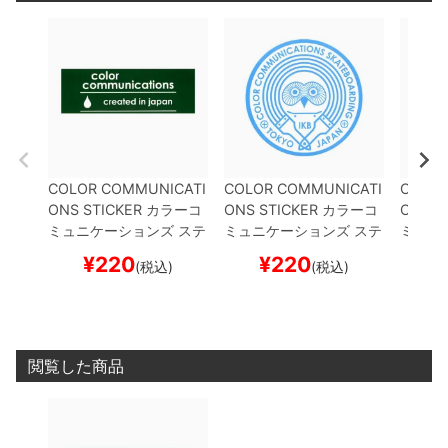
COLOR COMMUNICATI
COLOR COMMUNICATI
COLOR
ONS STICKER
カラーコ
ONS STICKER
カラーコ
ONS S
ミュニケーションズ
ステ
ミュニケーションズ
ステ
ミュニ
ッカー
CREATED IN JA
ッカー
OWL IKB 220
LI
ッカー
¥
220
¥
220
¥
(税込)
(税込)
PAN 220
GREEN
スケー
GHT BLUE
スケートボー
ANGE
トボード スケボー
ド スケボー
スケボ
閲覧した商品