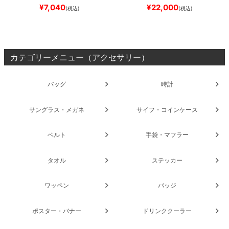
ブランク（DSM）
スケートボ
REW REYNOLDS 933
NM933
¥
7,040
¥
22,000
(税込)
(税込)
ード スケボー
BAR
BROWN/BLACK
スケート
ボード スケボー
カテゴリーメニュー（アクセサリー）
バッグ
時計
サングラス・メガネ
サイフ・コインケース
ベルト
手袋・マフラー
タオル
ステッカー
ワッペン
バッジ
ポスター・バナー
ドリンククーラー