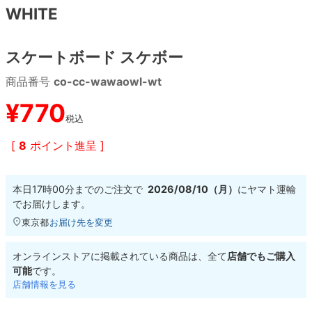
WHITE
8.8inch
8.9inch
75mm
29.5cm
スケートボード スケボー
8.9inch
9.0inch以上
110mm
30cm
商品番号
co-cc-wawaowl-wt
9.0inch以上
¥
770
税込
シェイプデッキ
[
8
ポイント進呈 ]
高性能デッキ
本日
17時00分
までのご注文で
2026/08/10（月）
に
ヤマト運輸
でお届けします。
東京都
お届け先を変更
オンラインストアに掲載されている商品は、全て
店舗でもご購入
可能
です。
店舗情報を見る