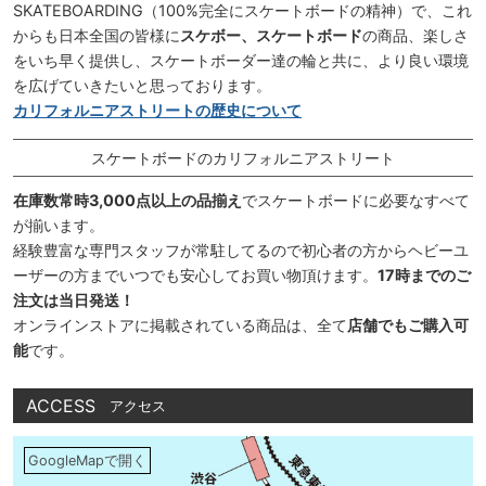
SKATEBOARDING（100%完全にスケートボードの精神）で、これ
からも日本全国の皆様に
スケボー、スケートボード
の商品、楽しさ
をいち早く提供し、スケートボーダー達の輪と共に、より良い環境
を広げていきたいと思っております。
カリフォルニアストリートの歴史について
スケートボードのカリフォルニアストリート
在庫数常時3,000点以上の品揃え
でスケートボードに必要なすべて
が揃います。
経験豊富な専門スタッフが常駐してるので初心者の方からヘビーユ
ーザーの方までいつでも安心してお買い物頂けます。
17時までのご
注文は当日発送！
オンラインストアに掲載されている商品は、全て
店舗でもご購入可
能
です。
ACCESS
アクセス
GoogleMapで開く