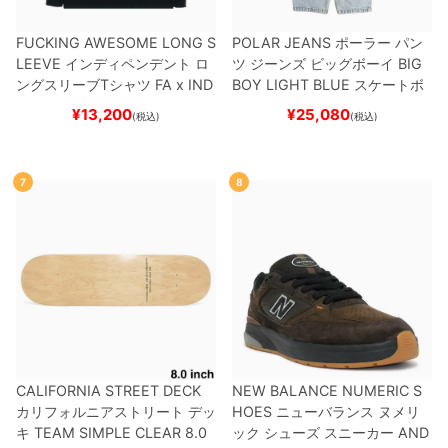
FUCKING AWESOME LONG S
POLAR JEANS
ポーラー
パン
LEEVE
インディペンデント
ロ
ツ ジーンズ ビッグボーイ
BIG
ングスリーブTシャツ
FA x IND
BOY
LIGHT BLUE
スケートボ
EPENDENT
HOSTAGE
BLAC
ード スケボー
¥
13,200
¥
25,080
(税込)
(税込)
K
スケートボード スケボー
7
8
CALIFORNIA STREET DECK
NEW BALANCE NUMERIC S
カリフォルニアストリート
デッ
HOES
ニューバランス ヌメリ
キ
TEAM
SIMPLE CLEAR 8.0
ック
シューズ スニーカー
AND