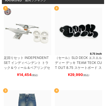
RANKING
週間ランキング
1
2
足回りセット
INDEPENDENT
（セール）
SLD DECK
エスエル
SET
インディペンデント
トラ
ディー
デッキ
TEAM
TECK CU
ック＆ウィール＆ベアリングセ
T OUT 8.75
スケートボード ス
ット
（トリック用）
スケートボ
ケボー
¥
14,454
¥
29,990
(税込)
(税込)
ード スケボー
3
4