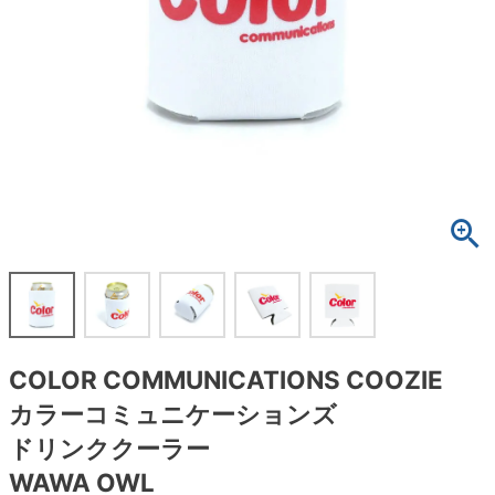
ボーンズ STF（エスティーエフ）
スケートパーク情報
特定商取引法に基づく表記
7.9inch
8.0inch
58mm
25cm
ボルト
ショーツ
パウエルペラルタ DF（ドラゴンフォーミュ
ラ）
8.0inch
8.1inch
59mm
25.5cm
パーツ・その他
長袖ボタンシャツ
ソフトウィール（クルーザー）
8.1inch
8.2inch
60mm
26cm
足回りセット（トラック・ウィールセット）
7分袖シャツ・ラグラン
8.2inch
8.3inch
62mm
26.5cm
ヘルメット・パッド
半袖シャツ
8.3inch
8.4inch
63mm
27cm
練習用アイテム（初心者におすすめ）
キャップ
8.4inch
8.5inch
64mm
27.5cm
スケートケース・バッグ
ソックス
COLOR COMMUNICATIONS COOZIE
8.5inch
8.6inch
65mm
28cm
メディア（雑誌・DVD・CD）
アンダーウエア
カラーコミュニケーションズ
8.6inch
8.7inch
70mm
28.5cm
ドリンククーラー
サイズの測り方
WAWA OWL
8.7inch
8.8inch
72mm
29cm