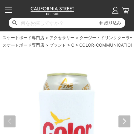
子供用デッキ
7.0inch以下
50mm
20cm
17時までのご注文は当日発送！
17時までのご注文は当日発送！
17時までのご注文は当日発送！
17時までのご注文は当日発送！
17時までのご注文は当日発送！
17時までのご注文は当日発送！
17時までのご注文は当日発送！
17時までのご注文は当日発送！
17時までのご注文は当日発送！
絞り込み
11,000円以上で送料無料！
11,000円以上で送料無料！
11,000円以上で送料無料！
11,000円以上で送料無料！
11,000円以上で送料無料！
11,000円以上で送料無料！
11,000円以上で送料無料！
11,000円以上で送料無料！
11,000円以上で送料無料！
スケートボード専門店
7.0inch以下
7.2inch
51mm
21cm
毎月1日はポイント5倍！10日と20日は3倍！
毎月1日はポイント5倍！10日と20日は3倍！
毎月1日はポイント5倍！10日と20日は3倍！
毎月1日はポイント5倍！10日と20日は3倍！
毎月1日はポイント5倍！10日と20日は3倍！
毎月1日はポイント5倍！10日と20日は3倍！
毎月1日はポイント5倍！10日と20日は3倍！
毎月1日はポイント5倍！10日と20日は3倍！
毎月1日はポイント5倍！10日と20日は3倍！
アクセサリー
クージー・ドリンククーラー
スケートボード専門店
ブランド
C
COLOR-COMMUNICATION
デッキ新着一覧
トラック新着一覧
ウィール新着一覧
シューズ新着一覧
最新ブログ一覧
初心者の方へ
店舗情報
コンプリートセット（完成品）
Tシャツ
7.2inch
7.3inch
52mm
22cm
デッキブランド一覧（全てのデッキ）
トラックブランド一覧（全てのトラック）
ウィールブランド一覧（全てのウィール）
シューズブランド一覧
カテゴリー
商品情報
ショップライダー紹介
7.3inch
7.5inch
53mm
22.5cm
デッキ
ロングスリーブTシャツ
サイズからデッキを選ぶ
適合デッキサイズから選ぶ
ウィールをサイズから選ぶ
シューズをサイズから選ぶ
徹底解析
スタッフ紹介
7.5inch
7.6inch
54mm
23cm
トラック
ジャケット
スピットファイヤー F4（フォーミュラフォ
サンダル
スタッフおすすめアイテム
カリフォルニアストリートの歴史
7.6inch
7.7inch
55mm
23.5cm
ウィール
パーカー
ー）
インソール
ブランド紹介
求人情報
7.7inch
7.8inch
56mm
24cm
ベアリング
トレーナー・セーター
ボーンズ XF（エックスフォーミュラ）
シューレース・その他
INFO
プライバシーポリシー
7.8inch
7.9inch
57mm
24.5cm
デッキテープ
パンツ