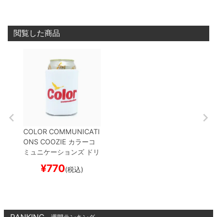
閲覧した商品
COLOR COMMUNICATI
ONS COOZIE
カラーコ
ミュニケーションズ
ドリ
ンククーラー
WAWA O
¥
770
(税込)
WL
WHITE
スケートボ
ード スケボー