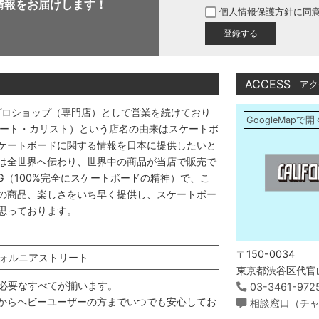
情報をお届けします！
個人情報保護方針
に同
須
)
ACCESS
アク
プロショップ（専門店）として営業を続けており
GoogleMapで開
アストリート・カリスト）という店名の由来はスケートボ
ケートボードに関する情報を日本に提供したいと
は全世界へ伝わり、世界中の商品が当店で販売で
DING（100%完全にスケートボードの精神）で、こ
の商品、楽しさをいち早く提供し、スケートボー
思っております。
〒150-0034
ォルニアストリート
東京都渋谷区代官山
必要なすべてが揃います。
03-3461-972
からヘビーユーザーの方までいつでも安心してお
相談窓口（チ