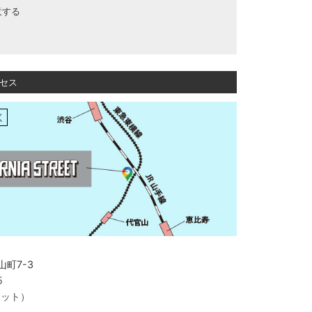
意する
セス
く
町7-3
5
ャット）