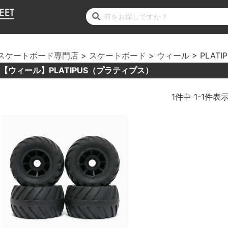
スケートボード専門店
スケートボード
ウィール
PLATI
【ウィール】PLATIPUS（プラティプス）
1
件中
1
-
1
件表