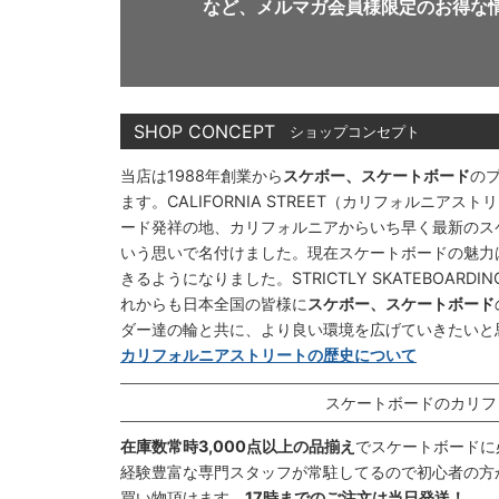
など、メルマガ会員様限定の
お得な
SHOP CONCEPT
ショップコンセプト
当店は1988年創業から
スケボー、スケートボード
の
ます。CALIFORNIA STREET（カリフォルニ
ード発祥の地、カリフォルニアからいち早く最新のス
いう思いで名付けました。現在スケートボードの魅力
きるようになりました。STRICTLY SKATEBOAR
れからも日本全国の皆様に
スケボー、スケートボード
ダー達の輪と共に、より良い環境を広げていきたいと
カリフォルニアストリートの歴史について
スケートボードのカリフ
在庫数常時3,000点以上の品揃え
でスケートボードに
経験豊富な専門スタッフが常駐してるので初心者の方
買い物頂けます。
17時までのご注文は当日発送！