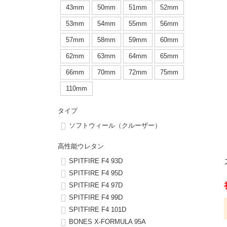
ボーンズ STF（エスティーエフ）
シューレース・その他
INFO
プライバシーポリシー
デッキテープ
パンツ
43mm
50mm
51mm
52mm
7.9inch
8.0inch
58mm
25cm
53mm
54mm
55mm
56mm
パウエルペラルタ DF（ドラゴンフォーミュラ）
スケートパーク情報
特定商取引法に基づく表記
ボルト
ショーツ
57mm
58mm
59mm
60mm
8.0inch
8.1inch
59mm
25.5cm
ソフトウィール（クルーザー）
パーツ・その他
長袖ボタンシャツ
62mm
63mm
64mm
65mm
8.1inch
8.2inch
60mm
26cm
66mm
70mm
72mm
75mm
足回りセット（トラック・ウィールセット）
7分袖シャツ・ラグラン
110mm
8.2inch
8.3inch
62mm
26.5cm
ヘルメット・パッド
半袖シャツ
タイプ
8.3inch
8.4inch
63mm
27cm
ソフトウィール（クルーザー）
練習用アイテム（初心者におすすめ）
キャップ
8.4inch
8.5inch
64mm
27.5cm
高性能ウレタン
スケートケース・バッグ
ソックス
SPITFIRE F4 93D
8.5inch
8.6inch
65mm
28cm
SPITFIRE F4 95D
SPITFIRE F4 97D
メディア（雑誌・DVD・CD）
アンダーウエア
SPITFIRE F4 99D
8.6inch
8.7inch
70mm
28.5cm
SPITFIRE F4 101D
サイズの測り方
BONES X-FORMULA 95A
8.7inch
8.8inch
72mm
29cm