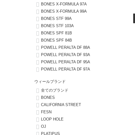
BONES X-FORMULA 97A
BONES X-FORMULA 99A
8.8inch
8.9inch
75mm
29.5cm
BONES STF 99A
BONES STF 103A
8.9inch
9.0inch以上
110mm
30cm
BONES SPF 81B
BONES SPF 84B
9.0inch以上
POWELL PERALTA DF 88A
POWELL PERALTA DF 93A
シェイプデッキ
POWELL PERALTA DF 95A
POWELL PERALTA DF 97A
高性能デッキ
ウィールブランド
全てのブランド
BONES
CALIFORNIA STREET
FESN
LOOP HOLE
OJ
PLATIPUS