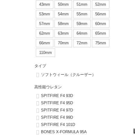
ボーンズ STF（エスティーエフ）
シューレース・その他
INFO
プライバシーポリシー
デッキテープ
パンツ
43mm
50mm
51mm
52mm
7.9inch
8.0inch
58mm
25cm
53mm
54mm
55mm
56mm
パウエルペラルタ DF（ドラゴンフォーミュラ）
スケートパーク情報
特定商取引法に基づく表記
ボルト
ショーツ
57mm
58mm
59mm
60mm
8.0inch
8.1inch
59mm
25.5cm
ソフトウィール（クルーザー）
パーツ・その他
長袖ボタンシャツ
62mm
63mm
64mm
65mm
8.1inch
8.2inch
60mm
26cm
66mm
70mm
72mm
75mm
足回りセット（トラック・ウィールセット）
7分袖シャツ・ラグラン
110mm
8.2inch
8.3inch
62mm
26.5cm
ヘルメット・パッド
半袖シャツ
タイプ
8.3inch
8.4inch
63mm
27cm
ソフトウィール（クルーザー）
練習用アイテム（初心者におすすめ）
キャップ
8.4inch
8.5inch
64mm
27.5cm
高性能ウレタン
スケートケース・バッグ
ソックス
SPITFIRE F4 93D
8.5inch
8.6inch
65mm
28cm
SPITFIRE F4 95D
SPITFIRE F4 97D
メディア（雑誌・DVD・CD）
アンダーウエア
SPITFIRE F4 99D
8.6inch
8.7inch
70mm
28.5cm
SPITFIRE F4 101D
サイズの測り方
BONES X-FORMULA 95A
8.7inch
8.8inch
72mm
29cm