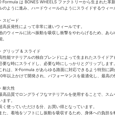
X-Formula は BONES WHEELS ファクトリーから生
ルのように進み、ハードウィールのようにスライドするウィー
・スピード
超高反発性によって非常に速いウィールです。
他のウィールに比べ振動を吸収し衝撃をやわらげるため、あら
能。
・グリップ & スライド
高性能マテリアルの独自ブレンドによって生まれたスライドア
必要な時にスライドし、必要な時にしっかりとグリップします
これは、X-Formula があらゆる路面に対応できるよう特別に
10年以上かけて開発され、パフォーマンスを最適化し、最高
・耐久性
最高品質でロングライフなマテリアルを使用することで、スム
います。
長く使っていただける分、お買い得となっています。
また、着地をソフトにし振動を吸収するため、身体への負担を