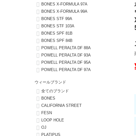
BONES X-FORMULA 97A
BONES X-FORMULA 99A
8.8inch
8.9inch
75mm
29.5cm
BONES STF 99A
BONES STF 103A
8.9inch
9.0inch以上
110mm
30cm
BONES SPF 81B
BONES SPF 84B
9.0inch以上
POWELL PERALTA DF 88A
POWELL PERALTA DF 93A
シェイプデッキ
POWELL PERALTA DF 95A
POWELL PERALTA DF 97A
高性能デッキ
ウィールブランド
全てのブランド
BONES
CALIFORNIA STREET
FESN
LOOP HOLE
OJ
PLATIPUS