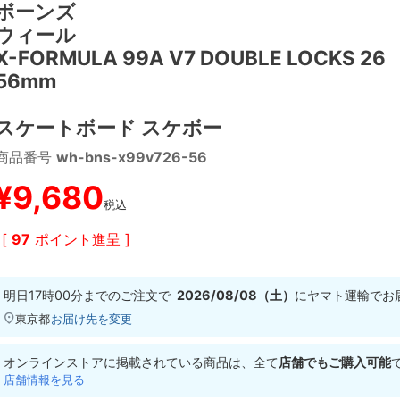
ボーンズ
ウィール
X-FORMULA 99A V7 DOUBLE LOCKS 26
56mm
スケートボード スケボー
商品番号
wh-bns-x99v726-56
¥
9,680
税込
[
97
ポイント進呈 ]
明日
17時00分
までのご注文で
2026/08/08（土）
に
ヤマト運輸
でお
東京都
お届け先を変更
オンラインストアに掲載されている商品は、全て
店舗でもご購入可能
店舗情報を見る