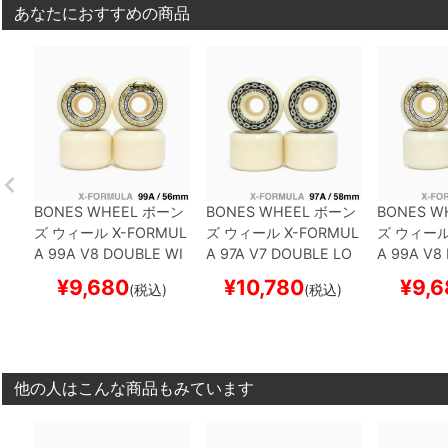
あなたにおすすめの商品
BONES WHEEL
ボーン
BONES WHEEL
ボーン
BONES W
ズ
ウィール
X-FORMUL
ズ
ウィール
X-FORMUL
ズ
ウィー
A 99A V8 DOUBLE WI
A 97A V7 DOUBLE LO
A 99A V8
DES 26
56mm
スケー
CKS 26
58mm
スケー
DES 26
5
¥
9,680
¥
10,780
¥
9,6
(税込)
(税込)
トボード スケボー
トボード スケボー
トボード 
他の人はこんな商品もみています