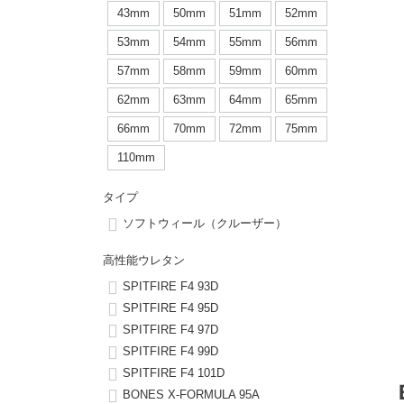
ボーンズ STF（エスティーエフ）
シューレース・その他
INFO
プライバシーポリシー
デッキテープ
パンツ
43mm
50mm
51mm
52mm
7.9inch
8.0inch
58mm
25cm
53mm
54mm
55mm
56mm
パウエルペラルタ DF（ドラゴンフォーミュラ）
スケートパーク情報
特定商取引法に基づく表記
ボルト
ショーツ
57mm
58mm
59mm
60mm
8.0inch
8.1inch
59mm
25.5cm
ソフトウィール（クルーザー）
パーツ・その他
長袖ボタンシャツ
62mm
63mm
64mm
65mm
8.1inch
8.2inch
60mm
26cm
66mm
70mm
72mm
75mm
足回りセット（トラック・ウィールセット）
7分袖シャツ・ラグラン
110mm
8.2inch
8.3inch
62mm
26.5cm
ヘルメット・パッド
半袖シャツ
タイプ
8.3inch
8.4inch
63mm
27cm
ソフトウィール（クルーザー）
練習用アイテム（初心者におすすめ）
キャップ
8.4inch
8.5inch
64mm
27.5cm
高性能ウレタン
スケートケース・バッグ
ソックス
SPITFIRE F4 93D
8.5inch
8.6inch
65mm
28cm
SPITFIRE F4 95D
SPITFIRE F4 97D
メディア（雑誌・DVD・CD）
アンダーウエア
SPITFIRE F4 99D
8.6inch
8.7inch
70mm
28.5cm
SPITFIRE F4 101D
サイズの測り方
BONES X-FORMULA 95A
8.7inch
8.8inch
72mm
29cm