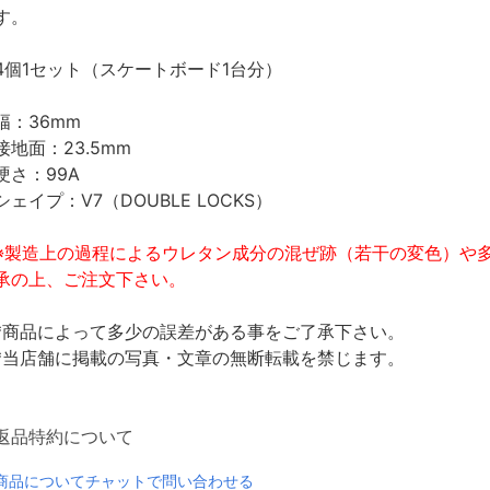
す。
4個1セット（スケートボード1台分）
幅：36mm
接地面：23.5mm
硬さ：99A
シェイプ：V7（DOUBLE LOCKS）
※製造上の過程によるウレタン成分の混ぜ跡（若干の変色）や
承の上、ご注文下さい。
*商品によって多少の誤差がある事をご了承下さい。
*当店舗に掲載の写真・文章の無断転載を禁じます。
返品特約について
商品についてチャットで問い合わせる