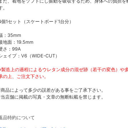
また、着地をソフトにし振動を吸収するため、身体への負担を
す。
4個1セット（スケートボード1台分）
幅：35mm
接地面：19.5mm
硬さ：99A
シェイプ：V6（WIDE-CUT）
※製造上の過程によるウレタン成分の混ぜ跡（若干の変色）や
承の上、ご注文下さい。
*商品によって多少の誤差がある事をご了承下さい。
*当店舗に掲載の写真・文章の無断転載を禁じます。
返品特約について