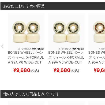
あなたにおすすめの商品
BONES WHEEL
ボーン
BONES WHEEL
ボーン
BONES W
ズ
ウィール
X-FORMUL
ズ
ウィール
X-FORMUL
ズ
ウィー
A 99A V6 WIDE-CUT
A 99A V6 WIDE-CUT
A 95A V6
26
55mm
スケートボー
26
53mm
スケートボー
26
55mm
¥
9,680
¥
9,680
¥
9,6
(税込)
(税込)
ド スケボー
ド スケボー
ド スケボ
他の人はこんな商品もみています