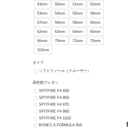
ボーンズ STF（エスティーエフ）
シューレース・その他
INFO
プライバシーポリシー
デッキテープ
パンツ
43mm
50mm
51mm
52mm
7.9inch
8.0inch
58mm
25cm
53mm
54mm
55mm
56mm
パウエルペラルタ DF（ドラゴンフォーミュラ）
スケートパーク情報
特定商取引法に基づく表記
ボルト
ショーツ
57mm
58mm
59mm
60mm
8.0inch
8.1inch
59mm
25.5cm
ソフトウィール（クルーザー）
パーツ・その他
長袖ボタンシャツ
62mm
63mm
64mm
65mm
8.1inch
8.2inch
60mm
26cm
66mm
70mm
72mm
75mm
足回りセット（トラック・ウィールセット）
7分袖シャツ・ラグラン
110mm
8.2inch
8.3inch
62mm
26.5cm
ヘルメット・パッド
半袖シャツ
タイプ
8.3inch
8.4inch
63mm
27cm
ソフトウィール（クルーザー）
練習用アイテム（初心者におすすめ）
キャップ
8.4inch
8.5inch
64mm
27.5cm
高性能ウレタン
スケートケース・バッグ
ソックス
SPITFIRE F4 93D
8.5inch
8.6inch
65mm
28cm
SPITFIRE F4 95D
SPITFIRE F4 97D
メディア（雑誌・DVD・CD）
アンダーウエア
SPITFIRE F4 99D
8.6inch
8.7inch
70mm
28.5cm
SPITFIRE F4 101D
サイズの測り方
BONES X-FORMULA 95A
8.7inch
8.8inch
72mm
29cm