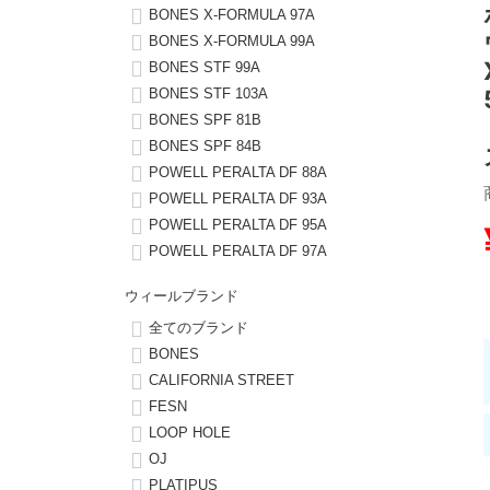
BONES X-FORMULA 97A
BONES X-FORMULA 99A
8.8inch
8.9inch
75mm
29.5cm
BONES STF 99A
BONES STF 103A
8.9inch
9.0inch以上
110mm
30cm
BONES SPF 81B
BONES SPF 84B
9.0inch以上
POWELL PERALTA DF 88A
POWELL PERALTA DF 93A
シェイプデッキ
POWELL PERALTA DF 95A
POWELL PERALTA DF 97A
高性能デッキ
ウィールブランド
全てのブランド
BONES
CALIFORNIA STREET
FESN
LOOP HOLE
OJ
PLATIPUS