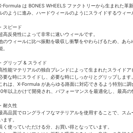
X-Formula は BONES WHEELS ファクトリーから生
ルのように進み、ハードウィールのようにスライドするウィー
・スピード
超高反発性によって非常に速いウィールです。
他のウィールに比べ振動を吸収し衝撃をやわらげるため、あら
能。
・グリップ & スライド
高性能マテリアルの独自ブレンドによって生まれたスライドア
必要な時にスライドし、必要な時にしっかりとグリップします
これは、X-Formula があらゆる路面に対応できるよう特別に
10年以上かけて開発され、パフォーマンスを最適化し、最高
・耐久性
最高品質でロングライフなマテリアルを使用することで、スム
います。
長く使っていただける分、お買い得となっています。