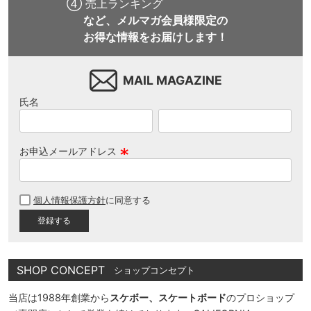
④ 売上ランキング
など、メルマガ会員様限定の
お得な情報をお届けします！
MAIL MAGAZINE
氏名
お申込メールアドレス
(
必
個人情報保護方針
に同意する
須
)
SHOP CONCEPT
ショップコンセプト
当店は1988年創業から
スケボー、スケートボード
のプロショップ