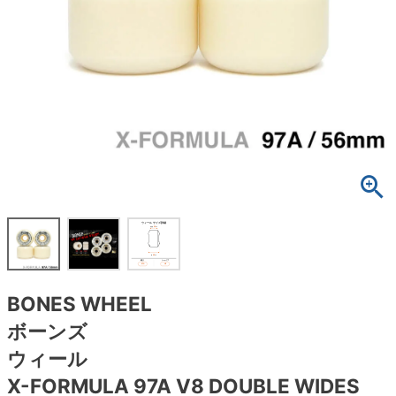
ボーンズ STF（エスティーエフ）
スケートパーク情報
特定商取引法に基づく表記
7.9inch
8.0inch
58mm
25cm
ボルト
ショーツ
パウエルペラルタ DF（ドラゴンフォーミュ
ラ）
8.0inch
8.1inch
59mm
25.5cm
パーツ・その他
長袖ボタンシャツ
ソフトウィール（クルーザー）
8.1inch
8.2inch
60mm
26cm
足回りセット（トラック・ウィールセット）
7分袖シャツ・ラグラン
8.2inch
8.3inch
62mm
26.5cm
ヘルメット・パッド
半袖シャツ
8.3inch
8.4inch
63mm
27cm
練習用アイテム（初心者におすすめ）
キャップ
8.4inch
8.5inch
64mm
27.5cm
スケートケース・バッグ
ソックス
BONES WHEEL
8.5inch
8.6inch
65mm
28cm
メディア（雑誌・DVD・CD）
アンダーウエア
ボーンズ
8.6inch
8.7inch
70mm
28.5cm
ウィール
サイズの測り方
X-FORMULA 97A V8 DOUBLE WIDES
8.7inch
8.8inch
72mm
29cm