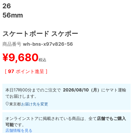
26
56mm
8.8inch
8.9inch
75mm
29.5cm
8.9inch
9.0inch以上
110mm
30cm
スケートボード スケボー
商品番号
wh-bns-x97v826-56
9.0inch以上
¥
9,680
シェイプデッキ
税込
[
97
ポイント進呈 ]
高性能デッキ
本日
17時00分
までのご注文で
2026/08/10（月）
に
ヤマト運輸
でお届けします。
東京都
お届け先を変更
オンラインストアに掲載されている商品は、全て
店舗でもご購入
可能
です。
店舗情報を見る