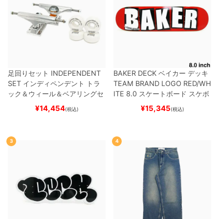
足回りセット
INDEPENDENT
BAKER DECK
ベイカー
デッキ
SET
インディペンデント
トラ
TEAM
BRAND LOGO RED/WH
ック＆ウィール＆ベアリングセ
ITE 8.0
スケートボード スケボ
ット
（トリック用）
スケートボ
ー
¥
14,454
¥
15,345
(税込)
(税込)
ード スケボー
3
4