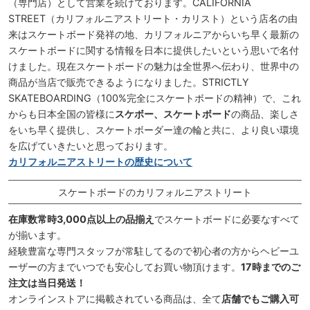
（専門店）として営業を続けております。CALIFORNIA
STREET（カリフォルニアストリート・カリスト）という店名の由
来はスケートボード発祥の地、カリフォルニアからいち早く最新の
スケートボードに関する情報を日本に提供したいという思いで名付
けました。現在スケートボードの魅力は全世界へ伝わり、世界中の
商品が当店で販売できるようになりました。STRICTLY
SKATEBOARDING（100%完全にスケートボードの精神）で、これ
からも日本全国の皆様に
スケボー、スケートボード
の商品、楽しさ
をいち早く提供し、スケートボーダー達の輪と共に、より良い環境
を広げていきたいと思っております。
カリフォルニアストリートの歴史について
スケートボードのカリフォルニアストリート
在庫数常時3,000点以上の品揃え
でスケートボードに必要なすべて
が揃います。
経験豊富な専門スタッフが常駐してるので初心者の方からヘビーユ
ーザーの方までいつでも安心してお買い物頂けます。
17時までのご
注文は当日発送！
オンラインストアに掲載されている商品は、全て
店舗でもご購入可