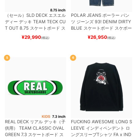
（セール）
SLD DECK
エスエル
POLAR JEANS
ポーラー
パン
ディー
デッキ
TEAM
TECK CU
ツ ジーンズ
93! DENIM
DIRTY
T OUT 8.75
スケートボード ス
BLUE
スケートボード スケボー
ケボー
¥
29,990
¥
26,950
(税込)
(税込)
5
6
REAL DECK
リアル
デッキ（子
FUCKING AWESOME LONG S
供用）
TEAM
CLASSIC OVAL
LEEVE
インディペンデント
ロ
GREEN 7.3
スケートボード ス
ングスリーブTシャツ
FA x IND