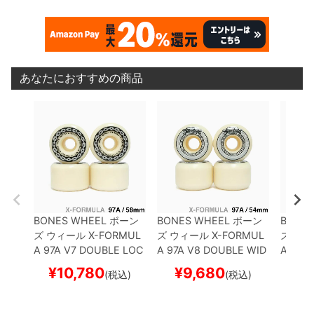
あなたにおすすめの商品
BONES WHEEL
ボーン
BONES WHEEL
ボーン
BONES
ズ
ウィール
X-FORMUL
ズ
ウィール
X-FORMUL
ズ
ウィ
A 97A V7 DOUBLE LOC
A 97A V8 DOUBLE WID
A 97A
KS 26
58mm
スケート
ES 26
54mm
スケート
KS 26
¥
10,780
¥
9,680
¥
(税込)
(税込)
ボード スケボー
ボード スケボー
ボード