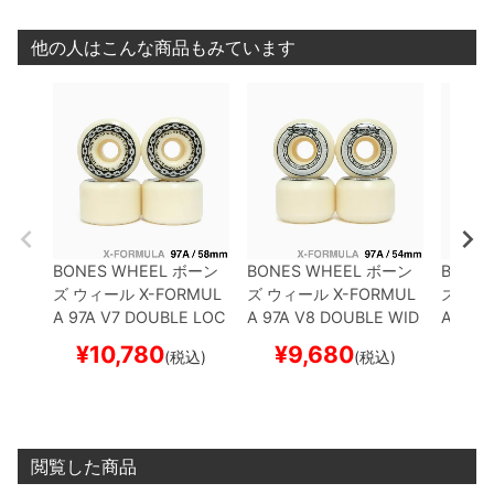
他の人はこんな商品もみています
BONES WHEEL
ボーン
BONES WHEEL
ボーン
BONES
ズ
ウィール
X-FORMUL
ズ
ウィール
X-FORMUL
ズ
ウィ
A 97A V7 DOUBLE LOC
A 97A V8 DOUBLE WID
A 97A
KS 26
58mm
スケート
ES 26
54mm
スケート
KS 26
¥
10,780
¥
9,680
¥
(税込)
(税込)
ボード スケボー
ボード スケボー
ボード
閲覧した商品