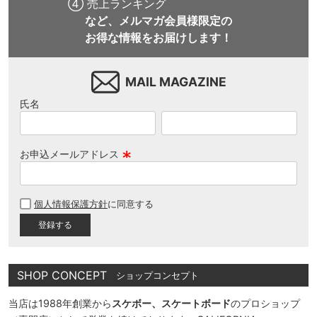
④ 売上ランキング
など、メルマガ会員様限定の
お得な情報をお届けします！
MAIL MAGAZINE
氏名
お申込メールアドレス
(
必
個人情報保護方針
に同意する
須
)
SHOP CONCEPT
ショップコンセプト
当店は1988年創業から
スケボー、スケートボード
のプロショップ