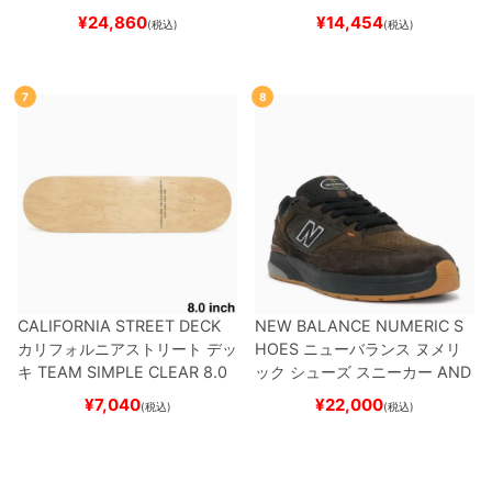
REW REYNOLDS 933
UN933
ット
（クルーザー用）
スケート
¥
24,860
¥
14,454
(税込)
(税込)
BNT
BLACK/NAVY
スケートボ
ボード スケボー
ード スケボー
7
8
CALIFORNIA STREET DECK
NEW BALANCE NUMERIC S
カリフォルニアストリート
デッ
HOES
ニューバランス ヌメリ
キ
TEAM
SIMPLE CLEAR 8.0
ック
シューズ スニーカー
AND
ブランク（DSM）
スケートボ
REW REYNOLDS 933
NM933
¥
7,040
¥
22,000
(税込)
(税込)
ード スケボー
BAR
BROWN/BLACK
スケート
ボード スケボー