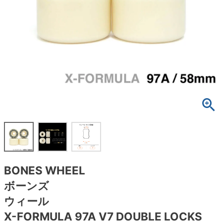
ボーンズ STF（エスティーエフ）
スケートパーク情報
特定商取引法に基づく表記
7.9inch
8.0inch
58mm
25cm
ボルト
ショーツ
パウエルペラルタ DF（ドラゴンフォーミュ
ラ）
8.0inch
8.1inch
59mm
25.5cm
パーツ・その他
長袖ボタンシャツ
ソフトウィール（クルーザー）
8.1inch
8.2inch
60mm
26cm
足回りセット（トラック・ウィールセット）
7分袖シャツ・ラグラン
8.2inch
8.3inch
62mm
26.5cm
ヘルメット・パッド
半袖シャツ
8.3inch
8.4inch
63mm
27cm
練習用アイテム（初心者におすすめ）
キャップ
8.4inch
8.5inch
64mm
27.5cm
スケートケース・バッグ
ソックス
BONES WHEEL
8.5inch
8.6inch
65mm
28cm
メディア（雑誌・DVD・CD）
アンダーウエア
ボーンズ
8.6inch
8.7inch
70mm
28.5cm
ウィール
サイズの測り方
X-FORMULA 97A V7 DOUBLE LOCKS
8.7inch
8.8inch
72mm
29cm