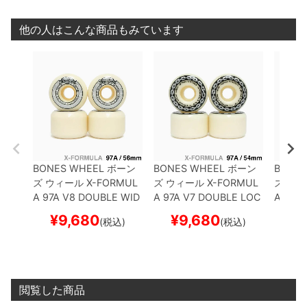
他の人はこんな商品もみています
BONES WHEEL
ボーン
BONES WHEEL
ボーン
BONES
ズ
ウィール
X-FORMUL
ズ
ウィール
X-FORMUL
ズ
ウィ
A 97A V8 DOUBLE WID
A 97A V7 DOUBLE LOC
A 97A
ES 26
56mm
スケート
KS 26
54mm
スケート
ES 26
¥
9,680
¥
9,680
¥
(税込)
(税込)
ボード スケボー
ボード スケボー
ボード
閲覧した商品