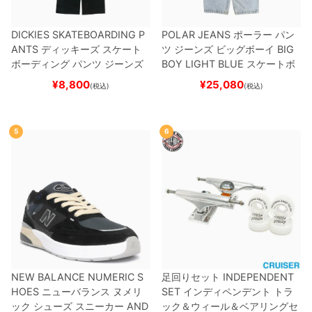
DICKIES SKATEBOARDING P
POLAR JEANS
ポーラー
パン
ANTS
ディッキーズ スケート
ツ ジーンズ ビッグボーイ
BIG
ボーディング
パンツ ジーンズ
BOY
LIGHT BLUE
スケートボ
SLIM FIT 30 LENGTH
BLACK
ード スケボー
¥
8,800
¥
25,080
(税込)
(税込)
スケートボード スケボー
5
6
NEW BALANCE NUMERIC S
足回りセット
INDEPENDENT
HOES
ニューバランス ヌメリ
SET
インディペンデント
トラ
ック
シューズ スニーカー
AND
ック＆ウィール＆ベアリングセ