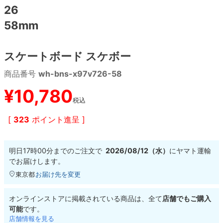
26
58mm
8.8inch
8.9inch
75mm
29.5cm
8.9inch
9.0inch以上
110mm
30cm
スケートボード スケボー
商品番号
wh-bns-x97v726-58
9.0inch以上
¥
10,780
シェイプデッキ
税込
[
323
ポイント進呈 ]
高性能デッキ
明日
17時00分
までのご注文で
2026/08/12（水）
に
ヤマト運輸
でお届けします。
東京都
お届け先を変更
オンラインストアに掲載されている商品は、全て
店舗でもご購入
可能
です。
店舗情報を見る