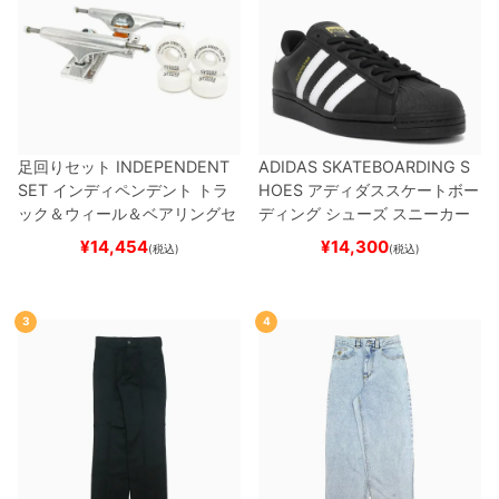
足回りセット
INDEPENDENT
ADIDAS SKATEBOARDING S
SET
インディペンデント
トラ
HOES
アディダススケートボー
ック＆ウィール＆ベアリングセ
ディング
シューズ スニーカー
ット
（トリック用）
スケートボ
スーパースター
SUPERSTAR A
¥
14,454
¥
14,300
(税込)
(税込)
ード スケボー
DV
BLACK/WHITE/WHITE
G
W6931
スケートボード スケボ
ー
3
4