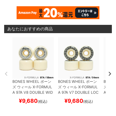
あなたにおすすめの商品
BONES WHEEL
ボーン
BONES WHEEL
ボーン
BONES
ズ
ウィール
X-FORMUL
ズ
ウィール
X-FORMUL
ズ
ウィ
A 97A V8 DOUBLE WID
A 97A V7 DOUBLE LOC
A 97A
ES 26
56mm
スケート
KS 26
54mm
スケート
ES 26
¥
9,680
¥
9,680
¥
(税込)
(税込)
ボード スケボー
ボード スケボー
ボード