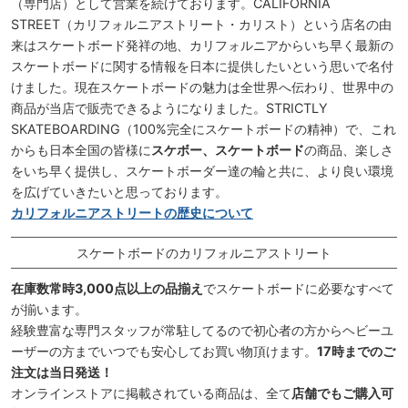
（専門店）として営業を続けております。CALIFORNIA
STREET（カリフォルニアストリート・カリスト）という店名の由
来はスケートボード発祥の地、カリフォルニアからいち早く最新の
スケートボードに関する情報を日本に提供したいという思いで名付
けました。現在スケートボードの魅力は全世界へ伝わり、世界中の
商品が当店で販売できるようになりました。STRICTLY
SKATEBOARDING（100%完全にスケートボードの精神）で、これ
からも日本全国の皆様に
スケボー、スケートボード
の商品、楽しさ
をいち早く提供し、スケートボーダー達の輪と共に、より良い環境
を広げていきたいと思っております。
カリフォルニアストリートの歴史について
スケートボードのカリフォルニアストリート
在庫数常時3,000点以上の品揃え
でスケートボードに必要なすべて
が揃います。
経験豊富な専門スタッフが常駐してるので初心者の方からヘビーユ
ーザーの方までいつでも安心してお買い物頂けます。
17時までのご
注文は当日発送！
オンラインストアに掲載されている商品は、全て
店舗でもご購入可